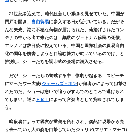
21世紀を迎えて、時代は新しい動きを見せていた。中国が
門戸を開き、
自由貿易
に参入する日が近づいている。だがそ
んな矢先、港に不穏な荷物が届けられた。荷揚げされたコン
テナの中から出て来たのは、無数のヴェトナム移民の死骸。
エレノアは数日後に控えている、中国と国際社会の貿易自由
化の調印を妨害しようと目論む勢力が動いているのでは、と
推測し、ショーたちを調印式の会場に潜入させる。
だが、ショーたちの警戒する中、惨劇が起きる。スピーチ
に立ったウー大使(
ジェームズ・ホン
)が何者かによって狙撃さ
れたのだ。ショーは急いで追うがすんでのところで逃げられ
てしまい、逆に
ＦＢＩ
によって容疑者として拘束されてしま
う。
暗殺者によって親友が重傷を負わされ、偶然に現場から走
り去っていく人の姿を目撃していたジュリア(マリエ・マチコ)