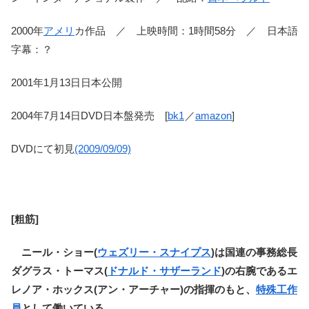
2000年
アメリ
カ作品 ／ 上映時間：1時間58分 ／ 日本語
字幕：？
2001年1月13日日本公開
2004年7月14日DVD日本盤発売 [
bk1
／
amazon
]
DVDにて初見
(2009/09/09)
[粗筋]
ニール・ショー(
ウェズリー・スナイプス
)は国連の事務総長
ダグラス・トーマス(
ドナルド・サザーランド
)の右腕であるエ
レノア・ホックス(アン・アーチャー)の指揮のもと、
特殊工作
員
として働いている。