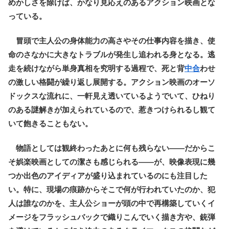
めかしさを除けば、かなり見応えのあるアクション映画とな
っている。
冒頭で主人公の身体能力の高さやその仕事内容を描き、使
命のさなかに大きなトラブルが発生し追われる身となる。逃
走を続けながら単身真相を究明する過程で、死と背
中合
わせ
の激しい格闘が繰り返し展開する。アクション映画のオーソ
ドックスな流れに、一軒見え透いているようでいて、ひねり
のある謎解きが加えられているので、惹きつけられるし観て
いて飽きることもない。
物語としては観終わったあとに何も残らない――だからこ
そ娯楽映画としての潔さも感じられる――が、映像表現に幾
つか出色のアイディアが盛り込まれているのにも注目した
い。特に、現場の痕跡からそこで何が行われていたのか、犯
人は誰なのかを、主人公ショーが頭の中で再構築していくイ
メージをフラッシュバックで織りこんでいく描き方や、銃弾