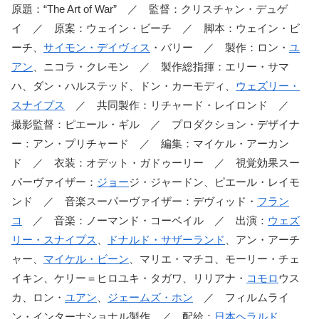
原題：“The Art of War” ／ 監督：クリスチャン・デュゲ
イ ／ 原案：ウェイン・ビーチ ／ 脚本：ウェイン・ビ
ーチ、
サイモン・デイヴィス
・バリー ／ 製作：ロン・
ユ
アン
、ニコラ・クレモン ／ 製作総指揮：エリー・サマ
ハ、ダン・ハルステッド、ドン・カーモディ、
ウェズリー・
スナイプス
／ 共同製作：リチャード・レイロンド ／
撮影監督：ピエール・ギル ／ プロダクション・デザイナ
ー：アン・プリチャード ／ 編集：マイケル・アーカン
ド ／ 衣装：オデット・ガドゥーリー ／ 視覚効果スー
パーヴァイザー：
ジョー
ジ・ジャードン、ピエール・レイモ
ンド ／ 音楽スーパーヴァイザー：デヴィッド・
フラン
コ
／ 音楽：ノーマンド・コーベイル ／ 出演：
ウェズ
リー・スナイプス
、
ドナルド・サザーランド
、アン・アーチ
ャー、
マイケル・ビーン
、マリエ・マチコ、モーリー・チェ
イキン、ケリー＝ヒロユキ・タガワ、リリアナ・
コモロ
ウス
カ、ロン・
ユアン
、
ジェームズ・ホン
／ フィルムライ
ン・インターナショナル製作 ／ 配給：
日本ヘラルド