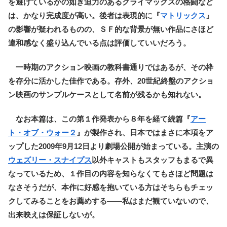
を避けているかの如き迫力のあるクライマックスの格闘など
は、かなり完成度が高い。後者は表現的に『
マトリックス
』
の影響が疑われるものの、ＳＦ的な背景が無い作品にさほど
違和感なく盛り込んでいる点は評価していいだろう。
一時期のアクション映画の教科書通りではあるが、その枠
を存分に活かした佳作である。存外、20世紀終盤のアクショ
ン映画のサンプルケースとして名前が残るかも知れない。
なお本篇は、この第１作発表から８年を経て続篇『
アー
ト・オブ・ウォー２
』が製作され、日本ではまさに本項をア
ップした2009年9月12日より劇場公開が始まっている。主演の
ウェズリー・スナイプス
以外キャストもスタッフもまるで異
なっているため、１作目の内容を知らなくてもさほど問題は
なさそうだが、本作に好感を抱いている方はそちらもチェッ
クしてみることをお薦めする――私はまだ観ていないので、
出来映えは保証しないが。