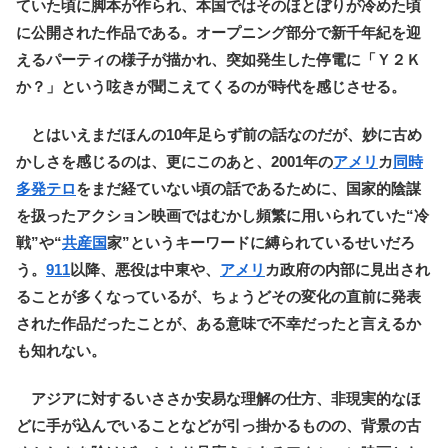
ていた頃に脚本が作られ、本国ではそのほとぼりが冷めた頃
に公開された作品である。オープニング部分で新千年紀を迎
えるパーティの様子が描かれ、突如発生した停電に「Ｙ２Ｋ
か？」という呟きが聞こえてくるのが時代を感じさせる。
とはいえまだほんの10年足らず前の話なのだが、妙に古め
かしさを感じるのは、更にこのあと、2001年の
アメリ
カ
同時
多発テロ
をまだ経ていない頃の話であるために、国家的陰謀
を扱ったアクション映画ではむかし頻繁に用いられていた“冷
戦”や“
共産国
家”というキーワードに縛られているせいだろ
う。
911
以降、悪役は中東や、
アメリ
カ政府の内部に見出され
ることが多くなっているが、ちょうどその変化の直前に発表
された作品だったことが、ある意味で不幸だったと言えるか
も知れない。
アジアに対するいささか安易な理解の仕方、非現実的なほ
どに手が込んでいることなどが引っ掛かるものの、背景の古