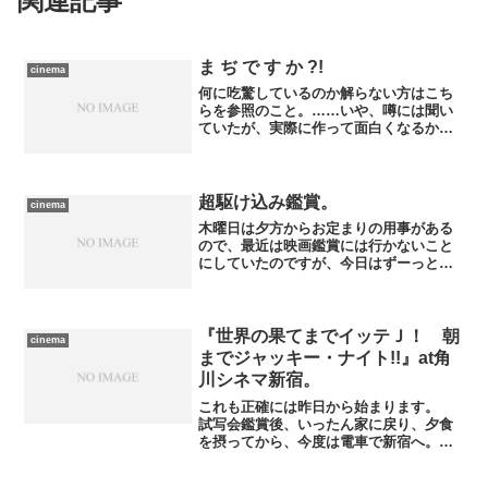
関連記事
ま ぢ で す か ?!
cinema
何に吃驚しているのか解らない方はこち
らを参照のこと。……いや、噂には聞い
ていたが、実際に作って面白くなるかは
別だよな、やっぱり。それでも劇場でか
かろうとビデオスルーになろうと絶対観
る。待ってるぞロバート・ロドリゲス。
超駆け込み鑑賞。
cinema
木曜日は夕方からお定まりの用事がある
ので、最近は映画鑑賞には行かないこと
にしていたのですが、今日はずーっと観
たかった作品が今週いっぱいで終了、し
かも私の行動範囲内だと、今日が最終日
となるのが確定、と判明してしまった。
本当はきのう観に行くはず...
『世界の果てまでイッテＪ！ 朝
cinema
までジャッキー・ナイト!!』at角
川シネマ新宿。
これも正確には昨日から始まります。
試写会鑑賞後、いったん家に戻り、夕食
を摂ってから、今度は電車で新宿へ。訪
れたのは角川シネマ新宿です。昨年７月
に開催された、アニメ版『Another』の