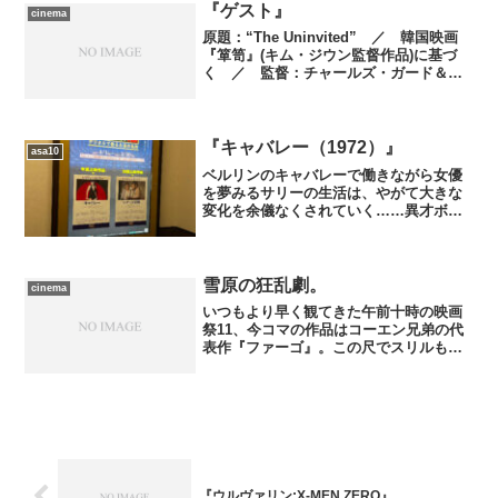
卒業式イベント以来です……って、つま
『ゲスト』
cinema
りちゃんと映画を観...
原題：“The Uninvited” ／ 韓国映画
『箪笥』(キム・ジウン監督作品)に基づ
く ／ 監督：チャールズ・ガード＆ト
ーマス・ガード ／ 脚本：クレイグ・
ローゼンバーグ、ダグ・マイロ、カル
ロ・ベルナルド ／ 製作：ウォルタ
ー・Ｆ・パー...
『キャバレー（1972）』
asa10
ベルリンのキャバレーで働きながら女優
を夢みるサリーの生活は、やがて大きな
変化を余儀なくされていく……異才ボ
ブ・フォッシー監督が手懸けた、鮮やか
にして不穏なミュージカル。
雪原の狂乱劇。
cinema
いつもより早く観てきた午前十時の映画
祭11、今コマの作品はコーエン兄弟の代
表作『ファーゴ』。この尺でスリルも衝
撃も味わえる実の詰まった傑作。
『ウルヴァリン:X-MEN ZERO』