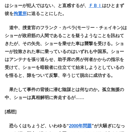
はショーが犯人ではない、と直感するが、
ＦＢＩ
はひとまず
彼を
拘置所
に送ることにした。
道中、捜査官のフランク・カペラ(モーリー・チェイキン)は
ショーが政府筋の人間であることを疑うようなことを訊ねて
きたが、その矢先、ショーを乗せた車は襲撃を受ける。ショ
ーが拉致された車に乗っているのはいずれも中国系。ショー
はアンテナを張り巡らせ、助手席の男が何者かからの指示を
受けて、ショーを暗殺者に仕立てて始末しようとしているの
を悟ると、隙をついて反撃、辛うじて脱出に成功する。
果たして事件の背後に潜む陰謀とは何なのか。孤立無援の
中、ショーは真相解明に奔走するが……
[感想]
恐らくはちょうど、いわゆる“
2000年問題
”が大騒ぎになっ