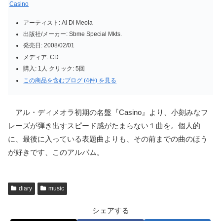
Casino
アーティスト:
Al Di Meola
出版社/メーカー:
Sbme Special Mkts.
発売日:
2008/02/01
メディア:
CD
購入
: 1人
クリック
: 5回
この商品を含むブログ (4件) を見る
アル・ディメオラ初期の名盤『Casino』より、小刻みなフ
レーズが弾き出すスピード感がたまらない１曲を。個人的
に、最後に入っている表題曲よりも、その前までの曲のほう
が好きです、このアルバム。
diary
music
シェアする