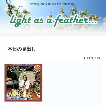
cinema, book, music, life and so on...
本日の見出し
2009.11.09