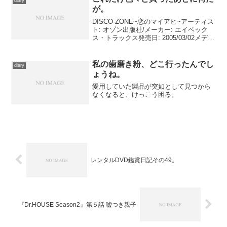
diary
が。
DISCO-ZONE~恋のマイアヒ~アーティス
ト: オゾン出版社/メーカー: エイベック
ス・トラックス発売日: 2005/03/02メディ
ア: CD購入: 1人 クリック: 185回この商品
を含むブログ (238件) を見る これが気
になる...
私の歯磨き粉、どこ行ったんでし
diary
ょうね。
愛用していた製品が突如として見つから
なくなると、けっこう困る。
レンタルDVD鑑賞日記その49。
『Dr.HOUSE Season2』第５話 嘘つき親子