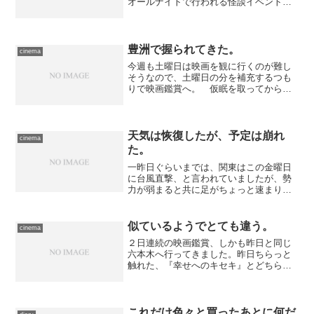
オールナイトで行われる怪談イベントと
してはたぶん空前のロングランを続けて
いる新耳袋トークライブ、記念すべき99
回目です。参加者に対するアンケートの
結果を踏まえ、３桁到...
豊洲で握られてきた。
cinema
今週も土曜日は映画を観に行くのが難し
そうなので、土曜日の分を補充するつも
りで映画鑑賞へ。 仮眠を取ってから、
と軽く横になったら、前夜遅くまで作業
していたせいで熟睡してしまい、当初観
に行くつもりだった作品には間に合わな
い。しかも次候補に考えて...
天気は恢復したが、予定は崩れ
cinema
た。
一昨日ぐらいまでは、関東はこの金曜日
に台風直撃、と言われていましたが、勢
力が弱まると共に足がちょっと速まり、
朝にはすっかり通り過ぎ、気づけば温帯
低気圧になっていた。被害が出た地域も
ありましたが、全体としては大きな影響
似ているようでとても違う。
cinema
が出なくて幸いでした。 ...
２日連続の映画鑑賞、しかも昨日と同じ
六本木へ行ってきました。昨日ちらっと
触れた、『幸せへのキセキ』とどちらに
するか迷っていた、上映終了間近だった
作品を、とにかく劇場で押さえておこ
う、と、気になっている封切り作品をあ
とまわしにして観てきた次第...
これだけ色々と買ったあとに何だ