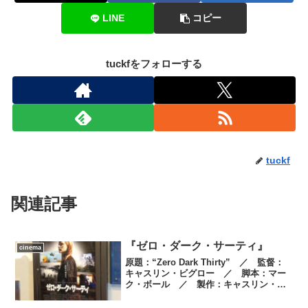
LINE
コピー
tuckfをフォローする
tuckf
関連記事
『ゼロ・ダーク・サーティ』
cinema
原題：“Zero Dark Thirty” ／ 監督：
キャスリン・ビグロー ／ 脚本：マー
ク・ボール ／ 製作：キャスリン・ビ
グロー、マーク・ボール、ミーガン・エ
リソン ／ 製作総指揮：コリン・ウィ