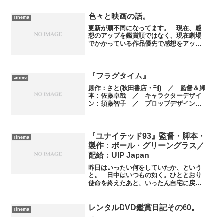
ルソン、テッド・シッパー、グレッグ・
シャピ...
色々と映画の話。
cinema
更新が順不同になってます。 現在、感
想のアップを鑑賞順ではなく、現在劇場
でかかっている作品優先で感想をアップ
してます。今日プリキュアにしたのは、
ギリギリかかっている映画館があるタイ
ミングで出したかったから。このあと
も、リヴァイヴァルや映画祭...
『フラグタイム』
anime
原作：さと(秋田書店・刊) ／ 監督＆脚
本：佐藤卓哉 ／ キャラクターデザイ
ン：須藤智子 ／ プロップデザイン：
西本成司 ／ 色彩設計：岩井田洋
／ 美術監督：本田敬 ／ 美術設定：
本田敬、佐藤正浩、きむらひでふみ
／ 撮影監督：口羽毅 ／...
『ユナイテッド93』監督・脚本・
cinema
製作：ポール・グリーングラス／
配給：UIP Japan
昨日はいったい何をしていたか、という
と。 日中はいつもの如く。ひととおり
使命を終えたあと、いったん自宅に戻っ
てバイクにて出発。本当はそのまま目的
地へ直行したかったのですが、仕事のあ
とに電話で確認したところ、そのあとで
レンタルDVD鑑賞日記その60。
cinema
観るつもりの映画の座席が...