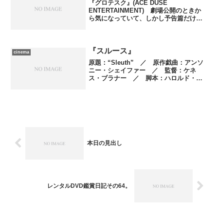
『グロテスク』(ACE DUSE
ENTERTAINMENT) 劇場公開のときか
ら気になっていて、しかし予告篇だけで
もかなりえぐい内容だけに覚悟を決める
のに時間がかかり、結果的に観ることが
出来なかった１本。やっと借りて鑑賞し
ました。『ノロイ...
『スルース』
cinema
原題：“Sleuth” ／ 原作戯曲：アンソ
ニー・シェイファー ／ 監督：ケネ
ス・ブラナー ／ 脚本：ハロルド・ピ
ンター ／ 製作：ジュード・ロウ、サ
イモン・ハーフォン、トム・スターンバ
ーグ、マリオン・ピロウスキー、ケネ
ス・ブラナー、サイモ...
本日の見出し
レンタルDVD鑑賞日記その64。