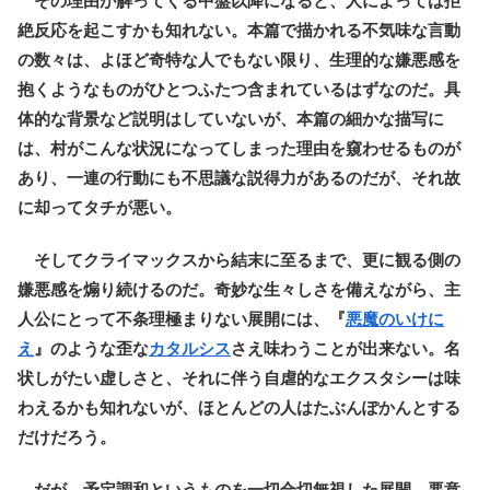
その理由が解ってくる中盤以降になると、人によっては拒
絶反応を起こすかも知れない。本篇で描かれる不気味な言動
の数々は、よほど奇特な人でもない限り、生理的な嫌悪感を
抱くようなものがひとつふたつ含まれているはずなのだ。具
体的な背景など説明はしていないが、本篇の細かな描写に
は、村がこんな状況になってしまった理由を窺わせるものが
あり、一連の行動にも不思議な説得力があるのだが、それ故
に却ってタチが悪い。
そしてクライマックスから結末に至るまで、更に観る側の
嫌悪感を煽り続けるのだ。奇妙な生々しさを備えながら、主
人公にとって不条理極まりない展開には、『
悪魔のいけに
え
』のような歪な
カタルシス
さえ味わうことが出来ない。名
状しがたい虚しさと、それに伴う自虐的なエクスタシーは味
わえるかも知れないが、ほとんどの人はたぶんぽかんとする
だけだろう。
だが、予定調和というものを一切合切無視した展開、悪意