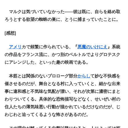
マルクは気づいていなかった――彼は既に、自らを絡め取
ろうとする欲望の蜘蛛の巣に、とうに捕まっていたことに。
[感想]
アメリ
カで頻繁に作られている、『
悪魔のいけにえ
』系統
の作品をフランス流に、かつ別のベルトルでよりグロテスク
にアレンジした、といった趣の映画である。
本筋とは関係のないプロローグ部分
からし
て妙な不快感を
催させるのだが、舞台となる村に入っていくと、細かな出来
事に違和感と不気味な気配が漂い、それが次第に濃密にまと
わりついてくる。具体的な恐怖描写などなく、せいぜい村の
住人たちの薄気味悪い行動が描かれているだけなのだが、じ
わじわと迫ってくるような怖さがあるのだ。