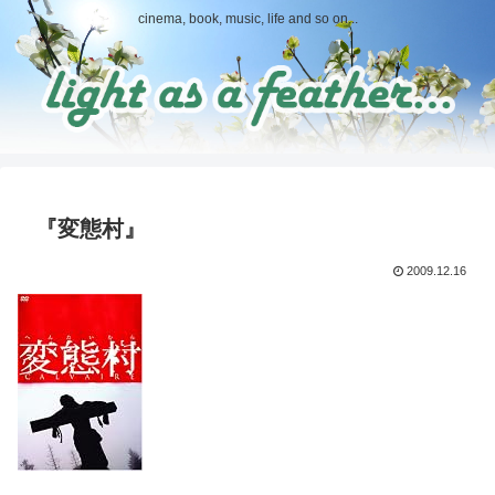
cinema, book, music, life and so on...
『変態村』
2009.12.16