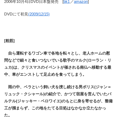
2006年10月4日DVD日本盤発売 [
bk1
／
amazon
]
DVDにて初見
(2009/12/15)
[粗筋]
自ら運転するワゴン車で各地を転々とし、老人ホームの慰
問などで細々と食いつないでいる歌手のマルク(ローラン・リ
ュカ)は、クリスマスのイベントが催される南仏へ移動する最
中、車がエンストして足止めを食ってしまう。
雨の中、ベラという飼い犬を捜し続ける男ボリス(ジャン＝
リュック・クシャール)の紹介で、かつて宿屋を営んでいたバ
ルテル(ジャッキー・ベロワイエ)のもとに身を寄せるが、整備
工が掴まらず、この地をたてる目処はなかなか立たなかっ
た。