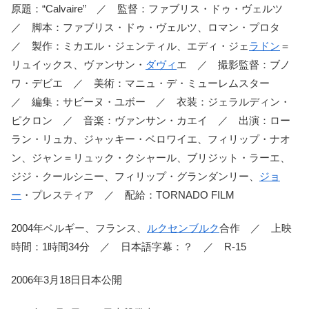
原題：“Calvaire” ／ 監督：ファブリス・ドゥ・ヴェルツ
／ 脚本：ファブリス・ドゥ・ヴェルツ、ロマン・プロタ
／ 製作：ミカエル・ジェンティル、エディ・ジェ
ラドン
＝
リュイックス、ヴァンサン・
ダヴィ
エ ／ 撮影監督：ブノ
ワ・デビエ ／ 美術：マニュ・デ・ミューレムスター
／ 編集：サビーヌ・ユボー ／ 衣装：ジェラルディン・
ピクロン ／ 音楽：ヴァンサン・カエイ ／ 出演：ロー
ラン・リュカ、ジャッキー・ベロワイエ、フィリップ・ナオ
ン、ジャン＝リュック・クシャール、ブリジット・ラーエ、
ジジ・クールシニー、フィリップ・グランダンリー、
ジョ
ー
・プレスティア ／ 配給：TORNADO FILM
2004年ベルギー、フランス、
ルクセンブルク
合作 ／ 上映
時間：1時間34分 ／ 日本語字幕：？ ／ R-15
2006年3月18日日本公開