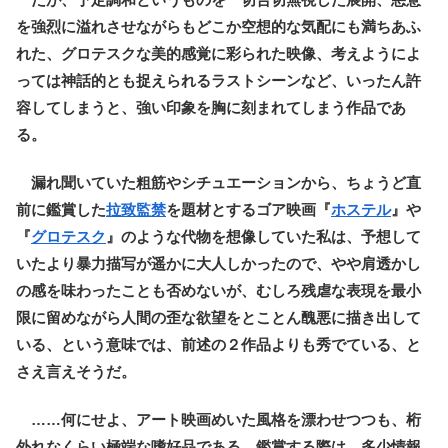
を強烈に溢れさせながらもどこか空想的な気配にも満ちあふ
れた、グロテスクな美的感覚に彩られた映像、考えようによ
っては神話的とも捉えられるラストシーンなど、いったん許
容してしまうと、強い印象を胸に刻まれてしまう作品であ
る。
漏れ聞いていた粗筋やシチュエーションから、ちょうど直
前に鑑賞した
拉致監禁
を題材とするゴア映画『
ホステル
』や
『
グロテスク
』のような代物を想像していた私は、予想して
いたより暴力描写が遥かに大人しかったので、やや肩透かし
の感を味わったことも否めないが、むしろ残虐な表現を最小
限に留めながら人間の歪な欲望をとことん醜悪に描き出して
いる、という意味では、前述の２作品よりも秀でている、と
さえ言えそうだ。
……何にせよ、アート映画めいた風格を漂わせつつも、桁
外れなくらい極端な嗜好品である。鑑賞する際は、多少情報