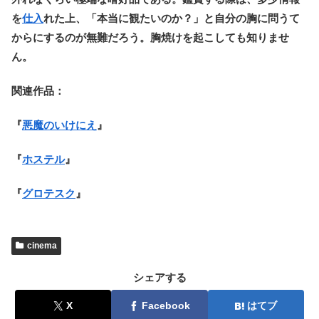
を
仕入
れた上、「本当に観たいのか？」と自分の胸に問うて
からにするのが無難だろう。胸焼けを起こしても知りませ
ん。
関連作品：
『
悪魔のいけにえ
』
『
ホステル
』
『
グロテスク
』
cinema
シェアする
X
Facebook
はてブ