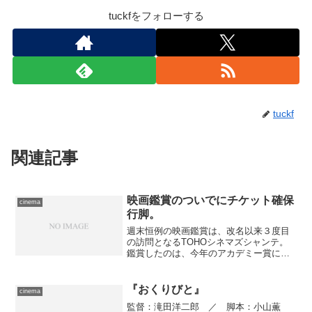
tuckfをフォローする
tuckf
関連記事
映画鑑賞のついでにチケット確保
cinema
行脚。
週末恒例の映画鑑賞は、改名以来３度目
の訪問となるTOHOシネマズシャンテ。
鑑賞したのは、今年のアカデミー賞に主
要キャストが４名もノミネートされた、
戯曲をもととした疑惑のドラマ『ダウ
ト〜あるカトリック学校で〜』(WALT
『おくりびと』
cinema
DISNEY STU...
監督：滝田洋二郎 ／ 脚本：小山薫