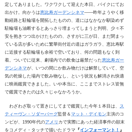
定してありました。ワクワクして迎えた本日、バイクにてお
出かけ。向かうは
恵比寿ガーデンシネマ
――昨年ようやく移
動経路と駐輪場を開拓したものの、道にはなかなか馴染めず
駐輪場も油断するとあっさり埋まってしまうと判明、少々不
安を抱きつつ出かけたものの、さすがに三が日、まだ閉まっ
ている店が多いために繁華街付近の道はガラガラ、恵比寿駅
に近接する駐輪場も余裕で空いており、何の問題もなく到
着。ついでに従来、劇場内での飲食は厳禁だった
恵比寿ガー
デンシネマ
が、いつの間にか飲み物だけは解禁していて、空
気の乾燥した場内で飲み物なし、という状況も解消され快適
に映画鑑賞できました。いや本当に、ここまでストレス皆無
で鑑賞できたのは久々じゃなかろうか。
わざわざ取って置きにしてまで鑑賞した今年１本目は、
ス
ティーヴン・ソダーバーグ
監督＆
マット・デイモン
主演のコ
ンビが、1990年代の
アメリ
カで実際にあった経済事件の顛末
をコメディ・タッチで描いたドラマ
『
インフォーマント！
』