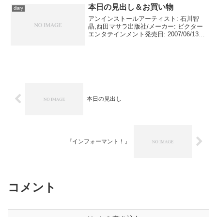
本日の見出し＆お買い物
diary
アンインストールアーティスト: 石川智
晶,西田マサラ出版社/メーカー: ビクター
エンタテインメント発売日: 2007/06/13メ
ディア: CD購入: 3人 クリック: 208回この
商品を含むブログ (175件) を見る石川智
晶『アンインス...
本日の見出し
『インフォーマント！』
コメント