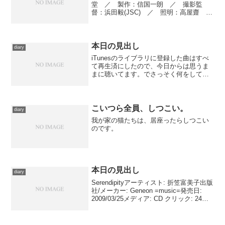
堂 ／ 製作：信国一朗 ／ 撮影監
督：浜田毅(JSC) ／ 照明：高屋齋
／ 美術：小川富美夫 ／ ビューティ
ー・ディレクター：柘植伊佐夫 ／ 編
集：川島章正 ／ 衣装監修：北村勝
彦 ／ 納棺指導：木村眞二...
本日の見出し
diary
iTunesのライブラリに登録した曲はすべ
て再生済にしたので、今日からは思うま
まに聴いてます。でさっそく何をしてい
るかというと……mixiミュージックにお
ける自分の楽曲別ランキング上位にAice5
の曲をぜんぶ並べる、という馬鹿な真似
だったり...
こいつら全員、しつこい。
diary
我が家の猫たちは、居座ったらしつこい
のです。
本日の見出し
diary
Serendipityアーティスト: 折笠富美子出版
社/メーカー: Geneon =music=発売日:
2009/03/25メディア: CD クリック: 24回
この商品を含むブログ (19件) を見る 慌
ただしいままに４月が終了。現プリキ...