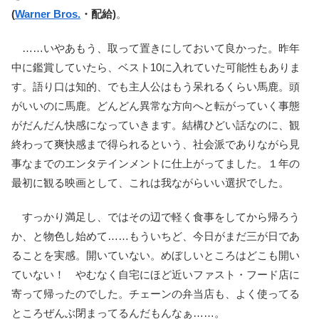
(
Warner Bros.
・配給)
。
……いやあもう、取って置きにしておいて良かった。昨年
中に鑑賞していたら、ベスト10に入れていた可能性もありま
す。語り口は知的、でも主人公はもう呆れるくらい馬鹿。頭
がいいのに馬鹿。どんどん異常な方向へと転がっていく事態
がだんだん快感になっていきます。結構ひどい話なのに、観
終わって爽快感まで得られるという、社会派でありながら見
事なまでのエンタテインメントに仕上がってました。１年の
最初に観る映画として、これは我ながらいい選択でした。
すっかり満足し、ではその辺で軽く食事をしてから帰ろう
か、と物色し始めて……もういちど、今日がまだ三が日であ
ることを実感。開いていない。めぼしいところはどこも開い
ていない！ やむなく自宅にほど近いファスト・フード店に
寄って帰ったのでした。チェーンの弁当店も、よく使ってる
ところぜんぶ閉まってるんだもんなぁ……。