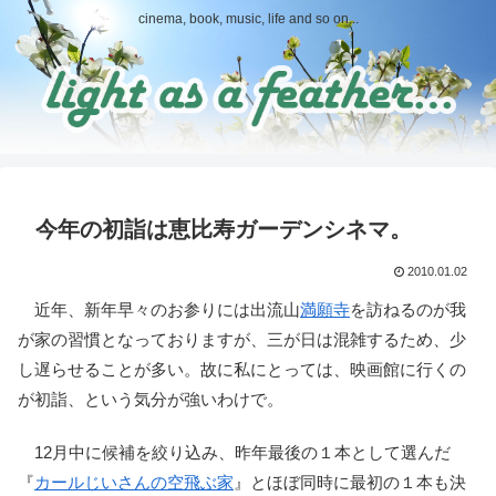
cinema, book, music, life and so on...
今年の初詣は恵比寿ガーデンシネマ。
2010.01.02
近年、新年早々のお参りには出流山
満願寺
を訪ねるのが我
が家の習慣となっておりますが、三が日は混雑するため、少
し遅らせることが多い。故に私にとっては、映画館に行くの
が初詣、という気分が強いわけで。
12月中に候補を絞り込み、昨年最後の１本として選んだ
『
カールじいさんの空飛ぶ家
』とほぼ同時に最初の１本も決