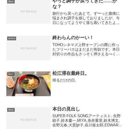
やっと調子が戻ってきた……か
diary
な？
旅行から戻ったあとで、ず〜っと腹痛に
悩まされ調子を崩しておりましたが、今
日になってようやく落ち着いてきたよう
です。体力的にも、だいぶ恢復してきた
感じ。 とはいえ、へばっているあいだ
に色々と詰まってきてしまい、今日はま
終わらんのかーい！
anime
だ『怪し会八雲』のレポー...
TOHOシネマズ上野オープンの際に作っ
たフリーパスはまだまだ有効です。本日
封切りの作品もさっそく押さえるべく、
今日も上野へ……ギリギリまで何を観る
か悩み、家を出るのが遅くなってしまっ
たんですが、それでも充分に間に合って
しまうくらいの近さがほ...
松江滞在最終日。
diary
帰るだけの日。
本日の見出し
diary
SUPER FOLK SONGアーティスト: 矢野
顕子,鈴木慶一,MIYA,糸井重里,鈴木博文,
佐野元春,大貫妙子,谷川俊太郎,EDWARD