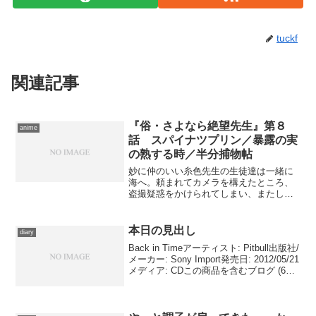
tuckf
関連記事
『俗・さよなら絶望先生』第８
anime
話 スパイナツプリン／暴露の実
の熟する時／半分捕物帖
妙に仲のいい糸色先生の生徒達は一緒に
海へ。頼まれてカメラを構えたところ、
盗撮疑惑をかけられてしまい、またして
も絶望する先生なのでありました。かと
思えば、４月に作った新しいキャラクタ
ーがひと月を経て無理が露呈した
本日の見出し
diary
り…… ……わざとやってるんだ...
Back in Timeアーティスト: Pitbull出版社/
メーカー: Sony Import発売日: 2012/05/21
メディア: CDこの商品を含むブログ (6件)
を見る 映画『メン・イン・ブラック
３』のエンディング・テーマです。...