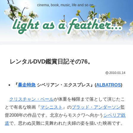
cinema, book, music, life and so on...
レンタルDVD鑑賞日記その76。
2010.01.14
『
暴走特急
シベリアン・エクスプレス』(
ALBATROS
)
クリスチャン・ベール
が体重を極限まで落として演じたこ
とで有名な映画『
マシニスト
』の
ブラッド・アンダーソン
監
督2008年の作品です。北京からモスクワへ向かう
シベリア鉄
道
で、思わぬ災難に見舞われた夫婦の姿を描いた映画です。