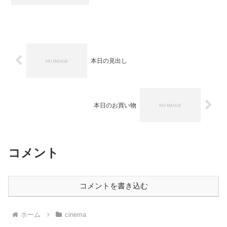
J (JUN) BRIGATI,山下達郎,イッセー尾形
出版社/メーカー: エピックレコードジャ
パン...
本日の見出し
本日のお買い物
コメント
コメントを書き込む
ホーム
cinema