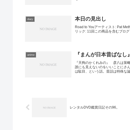
本日の見出し
diary
Road to Youアーティスト: Pat M
リック: 11回この商品を含むブログ 
『まんが日本昔ばなし
anime
『天狗のかくれみの』 彦八は策
誰にも見えないのをいいことにさ
は駄目、という話。昔話は特殊な論理
レンタルDVD鑑賞日記その96。