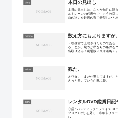
本日の見出し
diary
本日の見出しは、なんか無性に聴
ルトレーンの代表作で、もう枚挙
曲の迫力を最善の形で表現したと思っ
数え方にもよりますが
cinema
・映画館で上映されたものである
る とか、幾つか私なりの条件を
袋殴り込み！劇場版＜東海道編＞』が
観た。
anime
オワタ。 まだ仕事してますが、
きっと祭。ていうか既に祭。
レンタルDVD鑑賞日記そ
diary
心霊 ~パンデミック~ フェイズ10 出
ブログ (1件) を見る 昨年末リ
ら...