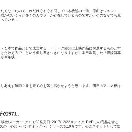
きたくなったのでこれだけぐるぐる回している状態の一曲。原曲はジョン・コ
に暇がないくらい多くのカヴァーが存在しているものですが、そのなかでも原
ている...
。
 ・１本で作品として成立する ・トーク部分は上映作品に付属するものとす
つけた数え方で、という但し書きつきになりますが、本日鑑賞した『怪談新耳
今年映...
とりあえず無印２巻を観て心を落ち着かせようと思います。明日のアニメ板は
の571。
版社/メーカー: アムモ98発売日: 2017/12/22メディア: DVDこの商品を含む
リースの『心霊〜パンデミック〜』シリーズ第10巻です。心霊スポットとして知