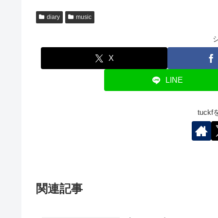
diary
music
X
LINE
tuc
関連記事