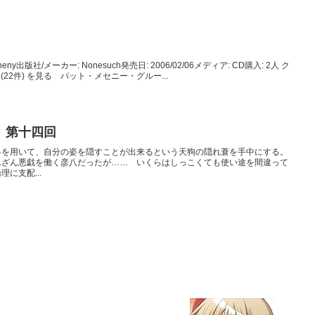
etheny出版社/メーカー: Nonesuch発売日: 2006/02/06メディア: CD購入: 2人 ク
(22件) を見る パット・メセニー・グルー...
』第十四回
略を用いて、自分の姿を隠すことが出来るという天狗の隠れ蓑を手中にする。
んざん悪戯を働く彦八だったが…… いくらはしっこくても使い途を間違って
に支配...