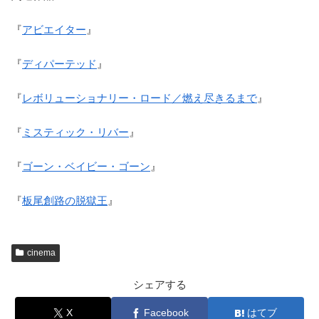
『
アビエイター
』
『
ディパーテッド
』
『
レボリューショナリー・ロード／燃え尽きるまで
』
『
ミスティック・リバー
』
『
ゴーン・ベイビー・ゴーン
』
『
板尾創路の脱獄王
』
cinema
シェアする
X
Facebook
はてブ