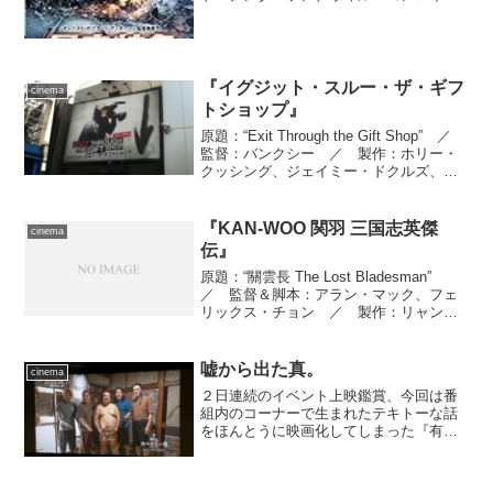
／ 製作：フリオ・フェルナンデス
／ 製作総指揮：カルロス・フェルナン
デス、フリオ・フェルナンデス ／ 撮
影監督：シ...
『イグジット・スルー・ザ・ギフ
cinema
トショップ』
原題：“Exit Through the Gift Shop” ／
監督：バンクシー ／ 製作：ホリー・
クッシング、ジェイミー・ドクルズ、ジ
ェームズ・ガイ＝リース ／ 編集：ト
ム・フルフォード、クリス・キング
／ 音楽：ジェフ・バーロウ、ロ...
『KAN-WOO 関羽 三国志英傑
cinema
伝』
原題：“關雲長 The Lost Bladesman”
／ 監督＆脚本：アラン・マック、フェ
リックス・チョン ／ 製作：リャン・
ティン、ワン・ティエンユン ／ 製作
総指揮：リャン・ティン、レン・ツォン
ラン、リー・ジンファ ／ 撮影監督：
嘘から出た真。
cinema
チャ...
２日連続のイベント上映鑑賞、今回は番
組内のコーナーで生まれたテキトーな話
をほんとうに映画化してしまった『有吉
の壁 カベデミー賞 THE MOVIE』。こう
言っちゃなんだが意外なほど面白かっ
た。