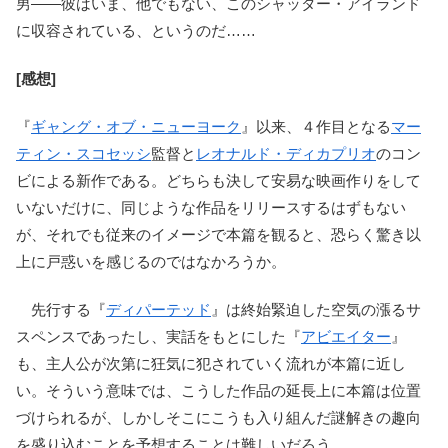
男――彼はいま、他でもない、このシャッター・アイランド
に収容されている、というのだ……
[感想]
『
ギャング・オブ・ニューヨーク
』以来、４作目となる
マー
ティン・スコセッシ
監督と
レオナルド・ディカプリオ
のコン
ビによる新作である。どちらも決して安易な映画作りをして
いないだけに、同じような作品をリリースするはずもない
が、それでも従来のイメージで本篇を観ると、恐らく驚き以
上に戸惑いを感じるのではなかろうか。
先行する『
ディパーテッド
』は終始緊迫した空気の漲るサ
スペンスであったし、実話をもとにした『
アビエイター
』
も、主人公が次第に狂気に犯されていく流れが本篇に近し
い。そういう意味では、こうした作品の延長上に本篇は位置
づけられるが、しかしそこにこうも入り組んだ謎解きの趣向
を盛り込むことを予想することは難しいだろう。