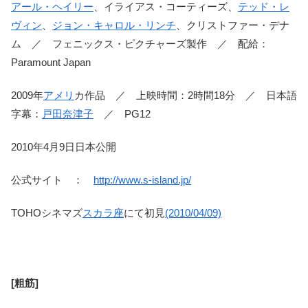
アール・ヘイリー
、イライアス・コーティーズ、
テッド・レ
ヴィン
、
ジョン・キャロル・リンチ
、クリストファー・デナ
ム ／ フェニックス・ピクチャーズ製作 ／ 配給：
Paramount Japan
2009年
アメリ
カ作品 ／ 上映時間：2時間18分 ／ 日本語
字幕：
戸田奈津子
／ PG12
2010年4月9日日本公開
公式サイト ：
http://www.s-island.jp/
TOHOシネマズ
スカラ座
にて初見
(2010/04/09)
[粗筋]