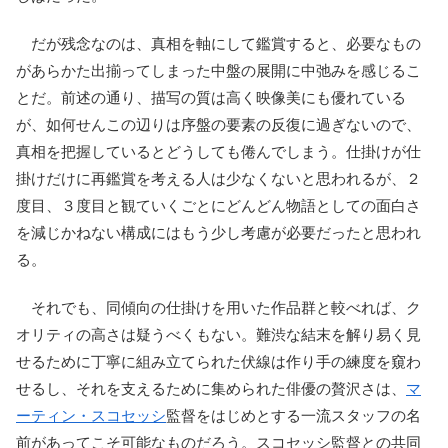
だが残念なのは、真相を軸にして鑑賞すると、必要なもの
があらかた出揃ってしまった中盤の展開に中弛みを感じるこ
とだ。前述の通り、描写の質は高く映像美にも優れている
が、如何せんこの辺りは序盤の要素の反復に過ぎないので、
真相を把握しているとどうしても倦んでしまう。仕掛けが仕
掛けだけに再鑑賞を考える人は少なくないと思われるが、２
度目、３度目と観ていくごとにどんどん物語としての面白さ
を減じかねない構成にはもう少し考慮が必要だったと思われ
る。
それでも、同傾向の仕掛けを用いた作品群と較べれば、ク
オリティの高さは疑うべくもない。難渋な結末を解り易く見
せるために丁寧に組み立てられた伏線は作り手の練度を窺わ
せるし、それを支えるために集められた俳優の贅沢さは、
マ
ーティン・スコセッシ
監督をはじめとする一流スタッフの名
前があってこそ可能なものだろう。スコセッシ監督との共同