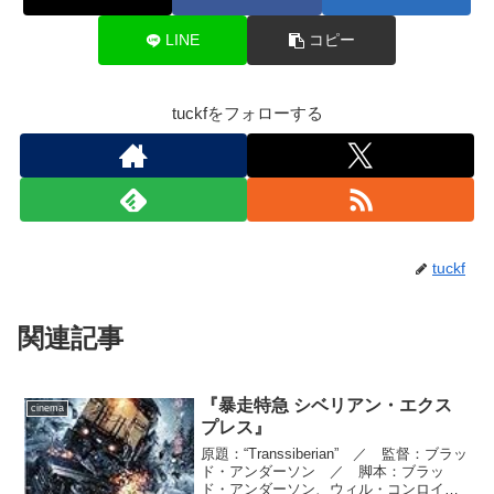
LINE
コピー
tuckfをフォローする
tuckf
関連記事
『暴走特急 シベリアン・エクス
cinema
プレス』
原題：“Transsiberian” ／ 監督：ブラッ
ド・アンダーソン ／ 脚本：ブラッ
ド・アンダーソン、ウィル・コンロイ