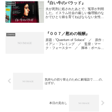
『白い牛のバラッド』
cinema
夫が死刑に処されたあとで、冤罪が判明
した。イスラム社会の厳しい倫理観のな
かでひとり娘を育てねばならない女性の
前に現れた男の目的とは……？ 女性目
線で描く、イラン発の社会派ドラマ。
『００７／慰めの報酬』
cinema
原題：“Quantum of Solace” ／ 原作：
イアン・フレミング ／ 監督：マー
ク・フォースター ／ 脚本：ポール・
ハギス、ニール・パーヴィス、ロバー
ト・ウェイド ／ 製作：マイケル・
Ｇ・ウィルソン、バーバラ・ブロッコ
リ ／ 製作...
気持ちの切り替えのために劇場詣で……の、
はずが。
本日の見出し