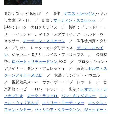
原題：“Shutter Island” ／ 原作：
デニス・ルヘイン
(ハヤカ
ワ文庫HM・刊) ／ 監督：
マーティン・スコセッシ
／
脚本：レータ・カログリディス ／ 製作：ブラッドリー・
Ｊ・フィッシャー、マイク・メダヴォイ、アーノルド・Ｗ・
メッサー、
マーティン・スコセッシ
／ 製作総指揮：クリ
ス・ブリガム、レータ・カログリディス、
デニス・ルヘイ
ン
、ジャンニ・ヌナリ、ルイス・フィリップス ／ 撮影監
督：
ロバート・リチャードソン
,ASC ／ プロダクション・
デザイナー：ダンテ・フェレッティ ／ 編集：
セルマ・ス
クーンメイカー
,
A.C.E.
／ 衣装：サンディ・バウエル
／ 視覚効果スーパーヴァイザー：ロブ・レガート ／ 音
楽監修：ロビー・ロバートソン ／ 出演：
レオナルド・デ
ィカプリオ
、
マーク・ラファロ
、
ベン・キングスレー
、
ミシ
ェル・ウィリアムズ
、
エミリー・モーティマー
、
マックス・
フォン・シドー
、
パトリシア・クラークソン
、
ジャッキー・