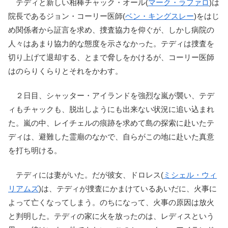
テディと新しい相棒チャック・オール(
マーク・ラファロ
)は
院長であるジョン・コーリー医師(
ベン・キングスレー
)をはじ
め関係者から証言を求め、捜査協力を仰ぐが、しかし病院の
人々はあまり協力的な態度を示さなかった。テディは捜査を
切り上げて退却する、とまで脅しをかけるが、コーリー医師
はのらりくらりとそれをかわす。
２日目、シャッター・アイランドを強烈な嵐が襲い、テデ
ィもチャックも、脱出しようにも出来ない状況に追い込まれ
た。嵐の中、レイチェルの痕跡を求めて島の探索に赴いたテ
ディは、避難した霊廟のなかで、自らがこの地に赴いた真意
を打ち明ける。
テディには妻がいた。だが彼女、ドロレス(
ミシェル・ウィ
リアムズ
)は、テディが捜査にかまけているあいだに、火事に
よって亡くなってしまう。のちになって、火事の原因は放火
と判明した。テディの家に火を放ったのは、レディスという