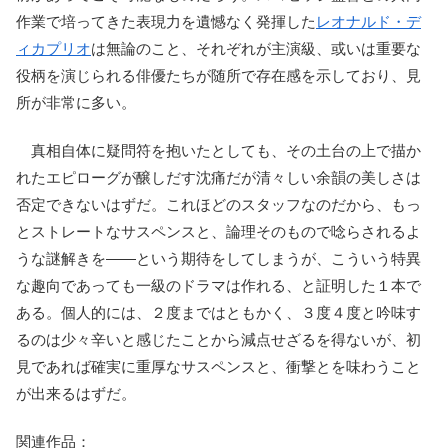
作業で培ってきた表現力を遺憾なく発揮した
レオナルド・デ
ィカプリオ
は無論のこと、それぞれが主演級、或いは重要な
役柄を演じられる俳優たちが随所で存在感を示しており、見
所が非常に多い。
真相自体に疑問符を抱いたとしても、その土台の上で描か
れたエピローグが醸しだす沈痛だが清々しい余韻の美しさは
否定できないはずだ。これほどのスタッフなのだから、もっ
とストレートなサスペンスと、論理そのもので唸らされるよ
うな謎解きを――という期待をしてしまうが、こういう特異
な趣向であっても一級のドラマは作れる、と証明した１本で
ある。個人的には、２度まではともかく、３度４度と吟味す
るのは少々辛いと感じたことから減点せざるを得ないが、初
見であれば確実に重厚なサスペンスと、衝撃とを味わうこと
が出来るはずだ。
関連作品：