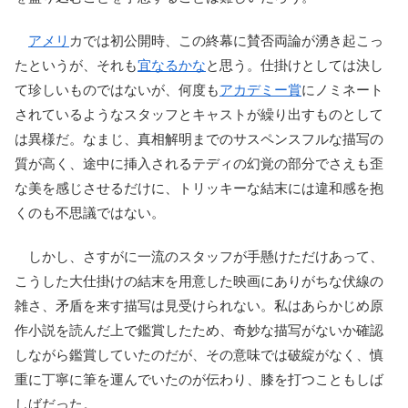
アメリ
カでは初公開時、この終幕に賛否両論が湧き起こっ
たというが、それも
宜なるかな
と思う。仕掛けとしては決し
て珍しいものではないが、何度も
アカデミー賞
にノミネート
されているようなスタッフとキャストが繰り出すものとして
は異様だ。なまじ、真相解明までのサスペンスフルな描写の
質が高く、途中に挿入されるテディの幻覚の部分でさえも歪
な美を感じさせるだけに、トリッキーな結末には違和感を抱
くのも不思議ではない。
しかし、さすがに一流のスタッフが手懸けただけあって、
こうした大仕掛けの結末を用意した映画にありがちな伏線の
雑さ、矛盾を来す描写は見受けられない。私はあらかじめ原
作小説を読んだ上で鑑賞したため、奇妙な描写がないか確認
しながら鑑賞していたのだが、その意味では破綻がなく、慎
重に丁寧に筆を運んでいたのが伝わり、膝を打つこともしば
しばだった。