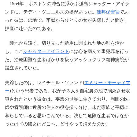
1954年、ボストンの沖合に浮かぶ孤島シャッター・アイラ
ンドに、テディ・ダニエルズの姿があった。
連邦保安官
であ
った彼はこの地で、牢獄からひとりの女が失踪したと聞き、
捜査に赴いたのである。
陸地から遠く、切り立った断崖に囲まれた地の利を活か
し、ここ
シャッターアイランド
には心を病んで重犯罪を行っ
た、治療困難な患者ばかりを扱うアッシュクリフ精神病院が
設立されていた。
失踪したのは、レイチェル・ソランド(
エミリー・モーティマ
ー
)という患者である。我が子３人を自宅裏の池で溺死させ収
容されたという彼女は、妄想の世界に生きており、周囲の医
師や看護師に近所の住人の役を振り分け、未だ家族と平穏に
暮らしていると思いこんでいる。決して危険な患者ではなか
ったはずの彼女はどこへ、どうやって消えたのか。