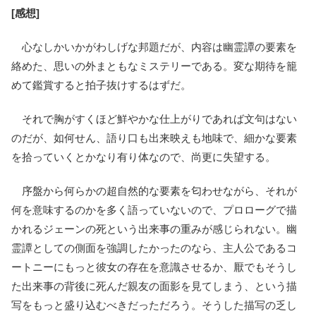
[感想]
心なしかいかがわしげな邦題だが、内容は幽霊譚の要素を
絡めた、思いの外まともなミステリーである。変な期待を籠
めて鑑賞すると拍子抜けするはずだ。
それで胸がすくほど鮮やかな仕上がりであれば文句はない
のだが、如何せん、語り口も出来映えも地味で、細かな要素
を拾っていくとかなり有り体なので、尚更に失望する。
序盤から何らかの超自然的な要素を匂わせながら、それが
何を意味するのかを多く語っていないので、プロローグで描
かれるジェーンの死という出来事の重みが感じられない。幽
霊譚としての側面を強調したかったのなら、主人公であるコ
ートニーにもっと彼女の存在を意識させるか、厭でもそうし
た出来事の背後に死んだ親友の面影を見てしまう、という描
写をもっと盛り込むべきだっただろう。そうした描写の乏し