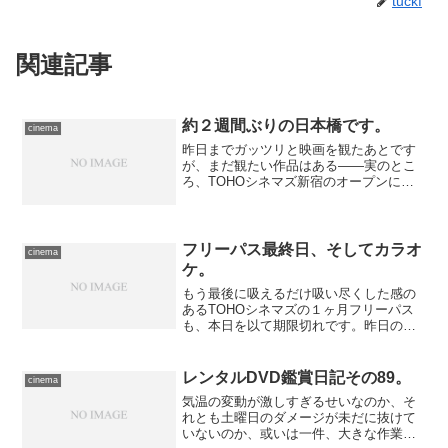
tuckf
関連記事
約２週間ぶりの日本橋です。
cinema
昨日までガッツリと映画を観たあとです
が、まだ観たい作品はある――実のとこ
ろ、TOHOシネマズ新宿のオープンに際
して、人気作とか注目作を、多少公開か
ら時間が経っていても、何本か持って来
てくれる、と考えてて、幾つかはその機
に観るつもりでいたんで...
フリーパス最終日、そしてカラオ
cinema
ケ。
もう最後に吸えるだけ吸い尽くした感の
あるTOHOシネマズの１ヶ月フリーパス
も、本日を以て期限切れです。昨日のう
ちにチケットは発行してあったので、気
分的にはもうきのうの段階で終わってま
すが、ともあれちゃんと観に行く。本日
レンタルDVD鑑賞日記その89。
cinema
は朝から雨模様なので、...
気温の変動が激しすぎるせいなのか、そ
れとも土曜日のダメージが未だに抜けて
いないのか、或いは一件、大きな作業が