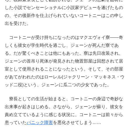
した小説でセンセーショナルに小説家デビューを遂げたもの
の、その後新作を仕上げられていないコートニーはこの申し
出を受けた。
コートニーが受け持ちになったのはマクエヴォイ寮――奇
しくも彼女が学生時代を過ごし、ジェーンが死んだ寮であ
る。だが驚くべきことは他にもあった。寮は先日改装され、
ジェーンの首吊り死体が発見された物置部屋は回想されて居
室として使用されることになったという。そして、その部屋
があてがわれたのはローレル(ジャクリーン・マッキネス・ウ
ッド二役)という、ジェーンに瓜二つの少女であった。
寮長としての生活が始まると、コートニーの身辺で奇妙な
出来事が起きはじめる。さながら、ジェーンが蘇り、彼女を
責め立てているように感じる状況に、コートニーは前々から
患っていた
パニック障害
を悪化させてしまう……