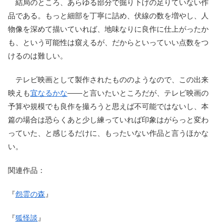
結局のところ、あらゆる部分で掘り下げの足りていない作
品である。もっと細部を丁寧に詰め、伏線の数を増やし、人
物像を深めて描いていれば、地味なりに良作に仕上がったか
も、という可能性は窺えるが、だからといっていい点数をつ
けるのは難しい。
テレビ映画として製作されたもののようなので、この出来
映えも
宜なるかな
――と言いたいところだが、テレビ映画の
予算や規模でも良作を撮ろうと思えば不可能ではないし、本
篇の場合は恐らくあと少し練っていれば印象はがらっと変わ
っていた、と感じるだけに、もったいない作品と言うほかな
い。
関連作品：
『
怨霊の森
』
『
狐怪談
』