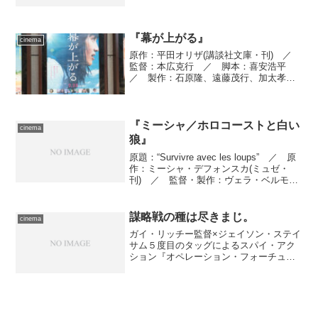
決着したせいなのか、よー解りませんが
今日もまた体調不良でした。朝、普通に
起きて着替えをしたものの、それ以上動
く気力がなく、一休みしよ...
『幕が上がる』
cinema
原作：平田オリザ(講談社文庫・刊) ／
監督：本広克行 ／ 脚本：喜安浩平
／ 製作：石原隆、遠藤茂行、加太孝
明、中村理一郎、鈴木伸育、山崎浩一
／ 撮影：佐光朗(JSC) ／ 照明：加瀬
弘行 ／ 美術：禪洲幸久 ／ 装飾：
鈴木仁 ／ 編集...
『ミーシャ／ホロコーストと白い
cinema
狼』
原題：“Survivre avec les loups” ／ 原
作：ミーシャ・デフォンスカ(ミュゼ・
刊) ／ 監督・製作：ヴェラ・ベルモ
ン ／ 脚本：ヴェラ・ベルモン、ジェ
ラール・モルディラ ／ 撮影監督：ピ
エール・コットロー ／ 美術：オ...
謀略戦の種は尽きまじ。
cinema
ガイ・リッチー監督×ジェイソン・ステイ
サム５度目のタッグによるスパイ・アク
ション『オペレーション・フォーチュ
ン』を鑑賞。色々と引っかかる点はある
けれど、最盛期のボンド映画に近いユー
モアと洒脱さを盛り込んだ１本。