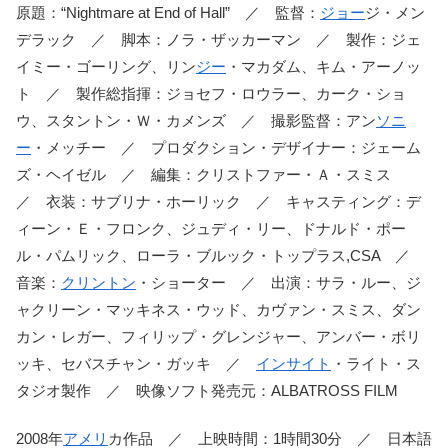
原題：“Nightmare at End of Hall” ／ 監督：
ジョー
ジ・メン
デラック ／ 脚本：ノラ・ザッカーマン ／ 製作：ジェ
イミー・ゴーリング、リン
ジー
・マカダム、キム・アーノッ
ト ／ 製作総指揮：ジョセフ・ロウラー、カーク・ショ
ウ、スタントン・Ｗ・カメンズ ／ 撮影監督：アン
ソニ
ー
・メッチー ／ プロダクション・デザイナー：ジェーム
ズ・ヘイゼル ／ 編集：クリストファー・Ａ・スミス
／ 衣装：サブリナ・ホーリック ／ キャスティング：デ
ィーン・Ｅ・フロンク、ジュディ・リー、ドナルド・ポー
ル・パムリック、ローラ・ブルック・トップラス,CSA ／
音楽：
クリントン
・ショーター ／ 出演：サラ・ルー、ジ
ャクリーン・マッキネス・ウッド、カヴァン・スミス、ダン
カン・レガー、フィリップ・グレンジャー、アンバー・ボリ
ッキ、セバスチャン・ガッキ ／
インサイト
・ライト・ス
タジオ製作 ／ 映像ソフト発売元：ALBATROSS FILM
2008年
アメリ
カ作品 ／ 上映時間：1時間30分 ／ 日本語