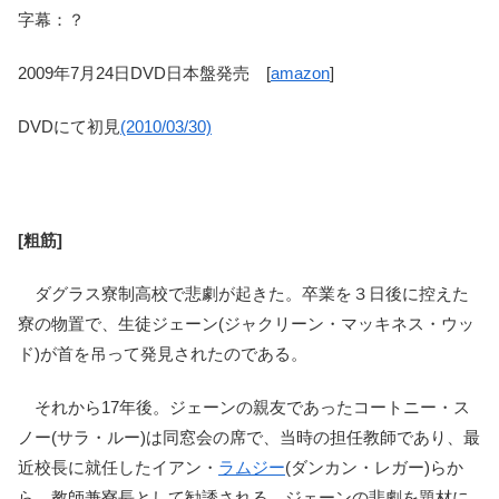
字幕：？
2009年7月24日DVD日本盤発売 [
amazon
]
DVDにて初見
(2010/03/30)
[粗筋]
ダグラス寮制高校で悲劇が起きた。卒業を３日後に控えた
寮の物置で、生徒ジェーン(ジャクリーン・マッキネス・ウッ
ド)が首を吊って発見されたのである。
それから17年後。ジェーンの親友であったコートニー・ス
ノー(サラ・ルー)は同窓会の席で、当時の担任教師であり、最
近校長に就任したイアン・
ラムジー
(ダンカン・レガー)らか
ら、教師兼寮長として勧誘される。ジェーンの悲劇を題材に