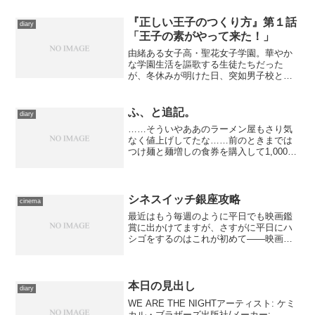
て、目当ての作品の上映開始時刻は16時
50分でした。都合3...
『正しい王子のつくり方』第１話
diary
「王子の素がやって来た！」
由緒ある女子高・聖花女子学園。華やか
な学園生活を謳歌する生徒たちだった
が、冬休みが明けた日、突如男子校と合
併されることが発表された。相手高が都
立の名門“秀学館”と聞いて最初は喜ぶ生徒
たちだったが、現れたのは到底名門校の
ふ、と追記。
diary
生徒とは思えない、外見...
……そういやああのラーメン屋もさり気
なく値上げしてたな……前のときまでは
つけ麺と麺増しの食券を購入して1,000円
でお釣りが来たのに、50円余計に入れな
きゃ麺増しが出来なかったよ……。
シネスイッチ銀座攻略
cinema
最近はもう毎週のように平日でも映画鑑
賞に出かけてますが、さすがに平日にハ
シゴをするのはこれが初めて――映画サ
ービスデーだからと言って、勢いに任せ
て立て続けに観たことはありますが、計
画的にしかも平日というのは例がない。
それもそれも日本映画テレ...
本日の見出し
diary
WE ARE THE NIGHTアーティスト: ケミ
カル・ブラザーズ出版社/メーカー: