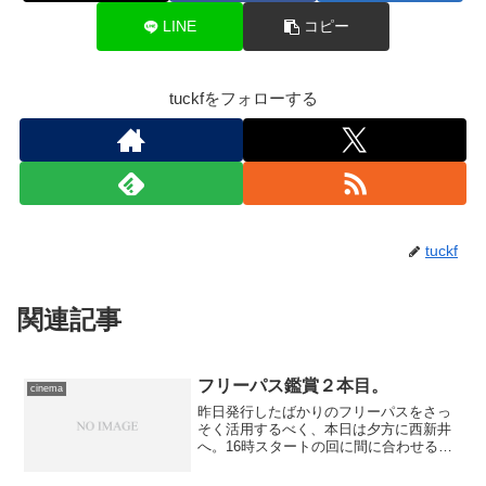
LINE
コピー
tuckfをフォローする
tuckf
関連記事
フリーパス鑑賞２本目。
cinema
昨日発行したばかりのフリーパスをさっ
そく活用するべく、本日は夕方に西新井
へ。16時スタートの回に間に合わせるべ
く、大急ぎで駆けつけたのですが……金
曜日だけスケジュールが変更になってい