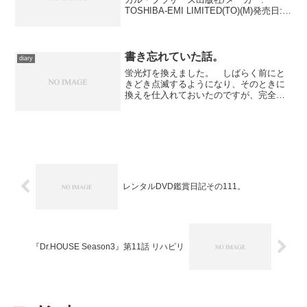
TOSHIBA-EMI LIMITED(TO)(M)発売日:
2007/06/27メディア: CD購入: 1人 クリッ
ク: 14回この商品を含むブログ ...
書き忘れていた話。
diary
蛍光灯を換えました。 しばらく前にと
きどき点滅するようになり、そのときに
換えを仕入れておいたのですが、完全に
消えることがなかったのでそのままにし
ておいたら、母親に「暗い」と言われる
ようになり、先の土曜日、例しに換えて
みた。 ……まあ、本当に...
レンタルDVD鑑賞日記その111。
『Dr.HOUSE Season3』第11話 リハビリ