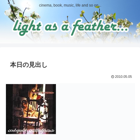
cinema, book, music, life and so on...
本日の見出し
2010.05.05