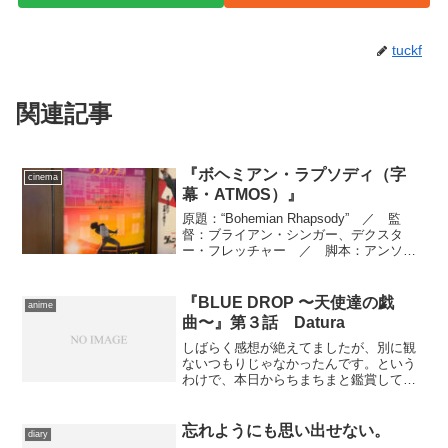
tuckf
関連記事
『ボヘミアン・ラプソディ（字
cinema
幕・ATMOS）』
原題：“Bohemian Rhapsody” ／ 監
督：ブライアン・シンガー、デクスタ
ー・フレッチャー ／ 脚本：アンソニ
ー・マクカーテン ／ 原案：アンソニ
ー・マクカーテン、ピーター・モーガ
ン ／ 製作：ジム・ビーチ、グラハ
『BLUE DROP 〜天使達の戯
anime
ム・キング ／...
曲〜』第３話 Datura
しばらく感想が絶えてましたが、別に観
ないつもりじゃなかったんです。という
わけで、本日からちまちまと鑑賞してア
ップしていきます。 同室最初の夜。マ
リは萩乃のうわ言に悩まされ、結局一晩
中起き通しだった。彼女に対して警戒を
忘れようにも思い出せない。
diary
貫きながらも、マリは妙に...