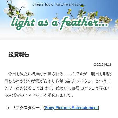
cinema, book, music, life and so on...
鑑賞報告
2010.05.15
今日も観たい映画が公開される……のですが、明日も明後
日もお出かけの予定があるし作業も詰まってるし、というこ
とで、出かけることはせず、代わりに自宅にけっこう存在す
る未鑑賞のＤＶＤを１本消化しました。
『エクスタシー』(
Sony Pictures Entertainment
)