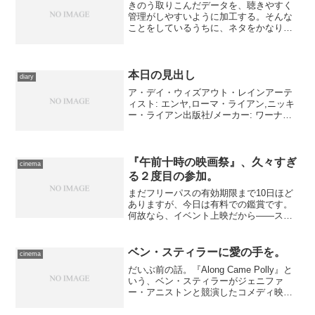
きのう取りこんだデータを、聴きやすく
管理がしやすいように加工する。そんな
ことをしているうちに、ネタをかなり覚
えてしまった。作業をした意味があんま
り、ない。 引き続き、他の眠ったまま
の新耳袋ライブのMDとかメセニーの他の
ライブDVDとかから取...
本日の見出し
diary
ア・デイ・ウィズアウト・レインアーテ
ィスト: エンヤ,ローマ・ライアン,ニッキ
ー・ライアン出版社/メーカー: ワーナー
ミュージック・ジャパン発売日:
2000/11/11メディア: CD購入: 1人 クリッ
ク: 33回この商品を含むブログ ...
『午前十時の映画祭』、久々すぎ
cinema
る２度目の参加。
まだフリーパスの有効期限まで10日ほど
ありますが、今日は有料での鑑賞です。
何故なら、イベント上映だから――スタ
ートするときはあれほど喜んでいたの
に、何と『ショーシャンクの空に』を観
に行ったとき以来、およそ６ヶ月半ぶり
ベン・スティラーに愛の手を。
cinema
の『午前十時の映画祭』参...
だいぶ前の話。『Along Came Polly』と
いう、ベン・スティラーがジェニファ
ー・アニストンと競演したコメディ映画
がありました。全米ではかなり長いこと
ランキングに食い込む人気ぶりで、日本