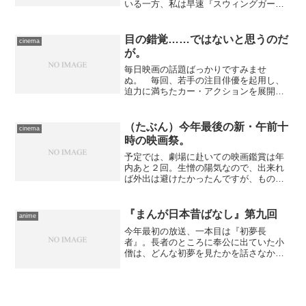
いる一方、私は早速『スウィングガール
ズ』を再鑑賞。うん、やっぱりええぞこ
の映画は。演技も演奏も決して巧くない
けれど、音楽の楽しさと熱気が充満して
目の錯覚……ではないと思うのだ
cinema
いて、女の子が気取りなし...
が。
毎日映画の話題ばっかりですみませ
ぬ。 毎回、若手の注目俳優を起用し、
迫力に満ちたカー・アクションを展開し
て好評を博している『ワイルドスピー
ド』シリーズの第三作トレーラーが公開
されていたので、鑑賞してみました。舞
（たぶん）今年最後の新・午前十
cinema
台が東京であってもあちらの若手...
時の映画祭。
予定では、劇場に赴いての映画鑑賞は年
内あと２回。生憎の陽気なので、出来れ
ば外出は避けたかったんですが、ものは
新・午前十時の映画祭の作品、明日はプ
ログラムが変わってしまうので、行かな
いわけにはいかない。家を出たときはま
『まんが日本昔ばなし』第九回
anime
だ湿っぽい曇り空、という...
今年最初の放送、一本目は『初夢長
者』。長者のところに奉公に出ていた小
僧は、どんな初夢を見たかを話さなかっ
たばっかりに家に帰され、親元も追い出
され、海に流された挙句に鬼ヶ島に辿り
着く…… って、なんちゅー話だ。願い
ごとや縁起ごとを他人に漏らさ...