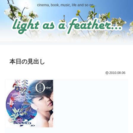
cinema, book, music, life and so on...
本日の見出し
2010.08.06