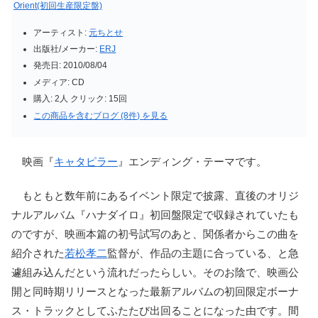
Orient(初回生産限定盤)
アーティスト:
元ちとせ
出版社/メーカー:
ERJ
発売日:
2010/08/04
メディア:
CD
購入
: 2人
クリック
: 15回
この商品を含むブログ (8件) を見る
映画『
キャタピラー
』エンディング・テーマです。
もともと数年前にあるイベント限定で披露、直後のオリジ
ナルアルバム『ハナダイロ』初回盤限定で収録されていたも
のですが、映画本篇の初号試写のあと、関係者からこの曲を
紹介された
若松孝二
監督が、作品の主題に合っている、と急
遽組み込んだという流れだったらしい。そのお陰で、映画公
開と同時期リリースとなった最新アルバムの初回限定ボーナ
ス・トラックとしてふたたび出回ることになった由です。間