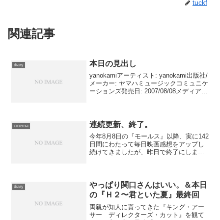
tuckf
関連記事
本日の見出し
diary
yanokamiアーティスト: yanokami出版社/
メーカー: ヤマハミュージックコミュニケ
ーションズ発売日: 2007/08/08メディア:
CD購入: 3人 クリック: 36回この商品を含
むブログ (167件) を見る yanoka...
連続更新、終了。
cinema
今年8月8日の『モールス』以降、実に142
日間にわたって毎日映画感想をアップし
続けてきましたが、昨日で終了にしま
す。このまま続けると、毎日更新するこ
とのほうが目的化しそうなので――とい
うよりそろそろなりかかっていたので、
ちょうど年末ですし、...
やっぱり関口さんはいい。＆本日
diary
の『Ｈ２〜君といた夏』最終回
両親が知人に貰ってきた『キング・アー
サー ディレクターズ・カット』を観て