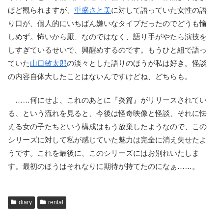
ほど観られますが、
重盛さと美
に対して語っていた女性の語
り口が、個人的にいちばん嫌いなタイプだったのでどうも愉
しめず。怖いから厭、なのではなく、語り手がやたら演技を
しすぎているせいで、興醒めするのです。もうひと組で語っ
ていた
山口敏太郎
の淡々とした語りのほうが私は好き。怪談
の内容自体大したことはないんですけどね、どちらも。
……何にせよ、これのあとに『炎篇』がリリースされてい
る、という流れを見ると、今後は怪奇映像と怪談、それに怯
える女の子たちという構成はもう放棄したようなので、この
シリーズに対して私が感じていた魅力は完全に消え失せたよ
うです。これを最後に、このシリーズにはお別れいたしま
す。最初のほうはそれなりに期待が持てたのになぁ……。
diary
rental