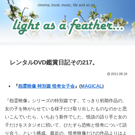
cinema, book, music, life and so on...
レンタルDVD鑑賞日記その217。
2011.08.18
『
怨霊映像 特別篇 怪奇女子会
』(
MAGICAL
)
『怨霊映像』シリーズの特別篇です。てっきり初期作品の、
女の子を怖がらせている様子だけ取り出したものなのかと思
いこんでいたら、いちおう新作でした。怪談の語り手と女の
子だけをスタジオに招いて、ひたすら恐怖と怪奇について語
り合う、という構成。最近の、怪奇映像だけの作品よりはよ