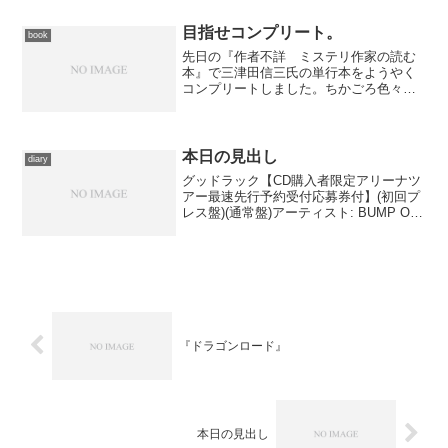
バムの冒頭を飾る１曲。まさに昨日触れ
た、小編成による鋭さが光...
目指せコンプリート。
book
先日の『作者不詳 ミステリ作家の読む
本』で三津田信三氏の単行本をようやく
コンプリートしました。ちかごろ色々と
忙しい一方、本を読む時間は確保できて
いるので、この勢いで今度は福澤徹三氏
の積読を解消しようと決意。きのう感想
をアップした『怪(あやし...
本日の見出し
diary
グッドラック【CD購入者限定アリーナツ
アー最速先行予約受付応募券付】(初回プ
レス盤)(通常盤)アーティスト: BUMP OF
CHICKEN出版社/メーカー: トイズファク
トリー発売日: 2012/01/18メディア: CD購
入: 1人 ク...
『ドラゴンロード』
本日の見出し