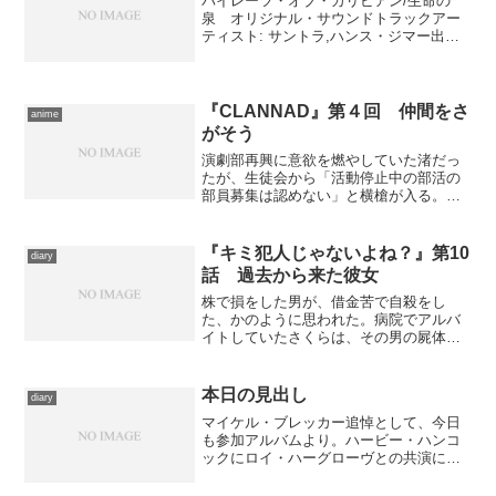
パイレーツ・オブ・カリビアン/生命の
泉 オリジナル・サウンドトラックアー
ティスト: サントラ,ハンス・ジマー出版
社/メーカー: WALT DISNEY RECORDS
発売日: 2011/05/25メディア: CD クリッ
ク: 6回この商品を...
『CLANNAD』第４回 仲間をさ
anime
がそう
演劇部再興に意欲を燃やしていた渚だっ
たが、生徒会から「活動停止中の部活の
部員募集は認めない」と横槍が入る。春
原が加わって、どうにか部活動の正当化
が出来ないかと奔走するが…… 前回ま
でで基本的なサブキャラは出揃ったの
『キミ犯人じゃないよね？』第10
diary
で、そのすべてに接触してア...
話 過去から来た彼女
株で損をした男が、借金苦で自殺をし
た、かのように思われた。病院でアルバ
イトしていたさくらは、その男の屍体の
腕に彫られた入れ墨に見覚えがあった。
５歳の頃、記憶力に優れたさくらの頭に
ぽっかりと生じた空洞にちらつく記憶の
本日の見出し
diary
ひとつに、その入れ墨が残っ...
マイケル・ブレッカー追悼として、今日
も参加アルバムより。ハービー・ハンコ
ックにロイ・ハーグローヴとの共演によ
る、マイルス・デイヴィス＆ジョン・コ
ルトレーンの曲を中心としたライヴアル