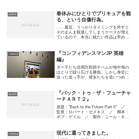
春休みにひとりでプリキュアを観
anime
る、という自傷行為。
……最近、うっかりタイミングを外すと
そのまんま観逃してしまうケースが増え
ているので、本当に観たい作品は早めに
押さえるように心懸けてます。だから当
然これも公開初週のうちに観てしまお
う、と考えたのですが……世間は春休
『コンフィデンスマンJP 英雄
cinema
み、しかもクラブスパイス会員...
編』
ダー子たち信用詐欺師チームが地中海の
ほとりで繰り広げる勝負。しかし身近に
迫った追っ手が、彼女たちを追いつめる
――果たして勝つのは誰なのか？ テレ
ビから出発した人気シリーズ、早くも３
作目となる劇場版。
『バック・トゥ・ザ・フューチャ
asa10
ーＰＡＲＴ２』
原題：“Back to the Future Part II” ／
監督：ロバート・ゼメキス ／ 脚本：
ボブ・ゲイル ／ 製作：ニール・キャ
ントン、ボブ・ゲイル ／ 製作総指
揮：スティーヴン・スピルバーグ、キャ
スリーン・ケネディ、フランク・...
現代に還ってきました。
cinema