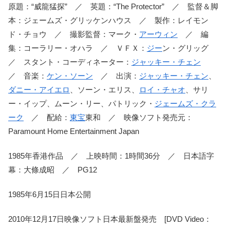
原題：“威龍猛探” ／ 英題：“The Protector” ／ 監督＆脚
本：ジェームズ・グリッケンハウス ／ 製作：レイモン
ド・チョウ ／ 撮影監督：マーク・
アーウィン
／ 編
集：コーラリー・オハラ ／ ＶＦＸ：
ジー
ン・グリッグ
／ スタント・コーディネーター：
ジャッキー・チェン
／ 音楽：
ケン・ソーン
／ 出演：
ジャッキー・チェン
、
ダニー・アイエロ
、ソーン・エリス、
ロイ・チャオ
、サリ
ー・イップ、ムーン・リー、パトリック・
ジェームズ・クラ
ーク
／ 配給：
東宝
東和 ／ 映像ソフト発売元：
Paramount Home Entertainment Japan
1985年香港作品 ／ 上映時間：1時間36分 ／ 日本語字
幕：大條成昭 ／ PG12
1985年6月15日日本公開
2010年12月17日映像ソフト日本最新盤発売 [DVD Video：