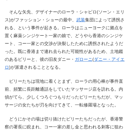
そんな矢先、デザイナーのローラ・シャピロ(ソーン・エリ
ス)がファッション・ショーの最中、
武装
集団によって誘拐さ
れる、という事件が起きる。ローラはニューヨークに拠点を
置く麻薬シンジケート一家の娘で、どうやら香港のシンジケ
ート、コー一家との交渉が決裂したために誘拐されたようだ
った。既に香港まで連れ去られた可能性があるため、土地鑑
のあるビリーと、彼の旧友ダニー・
ガローニ
(
ダニー・アイエ
ロ
)が派遣されることとなる。
ビリーたちは現地に着くとまず、ローラの用心棒が事件直
前、頻繁に長距離通話をしていたマッサージ店を訪れる。内
偵がてら、少しくつろぐつもりだったビリーたちだが、マッ
サージの女たちが刃を向けてきて、一転修羅場となった。
どうにかその場は切り抜けたビリーたちだったが、香港警
察の署長に睨まれ、コー一家の差し金と思われる刺客に狙わ