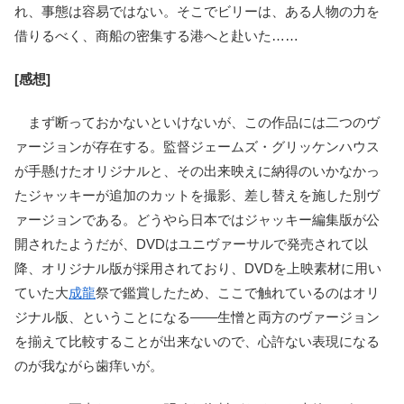
れ、事態は容易ではない。そこでビリーは、ある人物の力を
借りるべく、商船の密集する港へと赴いた……
[感想]
まず断っておかないといけないが、この作品には二つのヴ
ァージョンが存在する。監督ジェームズ・グリッケンハウス
が手懸けたオリジナルと、その出来映えに納得のいかなかっ
たジャッキーが追加のカットを撮影、差し替えを施した別ヴ
ァージョンである。どうやら日本ではジャッキー編集版が公
開されたようだが、DVDはユニヴァーサルで発売されて以
降、オリジナル版が採用されており、DVDを上映素材に用い
ていた大
成龍
祭で鑑賞したため、ここで触れているのはオリ
ジナル版、ということになる――生憎と両方のヴァージョン
を揃えて比較することが出来ないので、心許ない表現になる
のが我ながら歯痒いが。