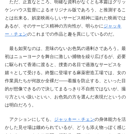
ただ、正直なところ、明確な資料がなくとも本篇はグリッ
ケンハウス監督によるオリジナル版であろう、と推測するこ
とは出来る。娯楽映画らしいサービス精神に溢れた映画では
あるが、そのサービス精神の方向性が、明らかに
ジャッキ
ー・チェン
のこれまでの作品と趣を異にしているのだ。
最も如実なのは、意味のないお色気の過剰さであろう。最
初はニューヨークを舞台に激しい捕物を繰り広げるが、必要
に駆られて香港に渡ると、捜査の名目で過激なサービスを
嬉々として受ける。終盤に登場する麻薬密造工場では、女の
作業員たちが何故か全裸だ――着服を防止する、といった目
的が想像できるので決してまるっきり不自然ではないが、撮
り方といい扱いといい、お色気の方を選んだ表現だというの
は明白だろう。
アクションにしても、
ジャッキー・チェン
の身体能力を活
かした見せ場は鏤められているが、どうも添え物っぽく感じ