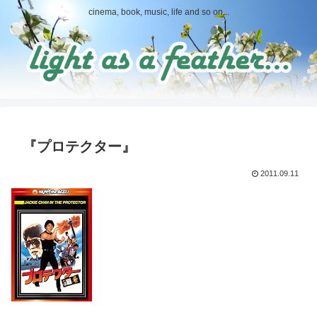
cinema, book, music, life and so on...
『プロテクター』
2011.09.11