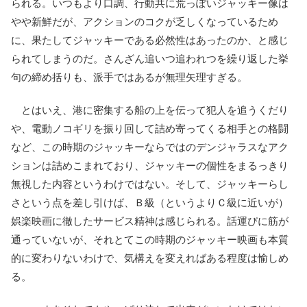
られる。いつもより口調、行動共に荒っぽいジャッキー像は
やや新鮮だが、アクションのコクが乏しくなっているため
に、果たしてジャッキーである必然性はあったのか、と感じ
られてしまうのだ。さんざん追いつ追われつを繰り返した挙
句の締め括りも、派手ではあるが無理矢理すぎる。
とはいえ、港に密集する船の上を伝って犯人を追うくだり
や、電動ノコギリを振り回して詰め寄ってくる相手との格闘
など、この時期のジャッキーならではのデンジャラスなアク
ションは詰めこまれており、ジャッキーの個性をまるっきり
無視した内容というわけではない。そして、ジャッキーらし
さという点を差し引けば、Ｂ級（というよりＣ級に近いが）
娯楽映画に徹したサービス精神は感じられる。話運びに筋が
通っていないが、それとてこの時期のジャッキー映画も本質
的に変わりないわけで、気構えを変えればある程度は愉しめ
る。