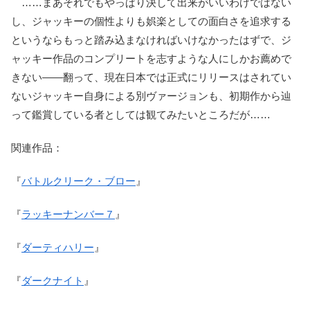
……まあそれでもやっぱり決して出来がいいわけではない
し、ジャッキーの個性よりも娯楽としての面白さを追求する
というならもっと踏み込まなければいけなかったはずで、ジ
ャッキー作品のコンプリートを志すような人にしかお薦めで
きない――翻って、現在日本では正式にリリースはされてい
ないジャッキー自身による別ヴァージョンも、初期作から辿
って鑑賞している者としては観てみたいところだが……
関連作品：
『
バトルクリーク・ブロー
』
『
ラッキーナンバー７
』
『
ダーティハリー
』
『
ダークナイト
』