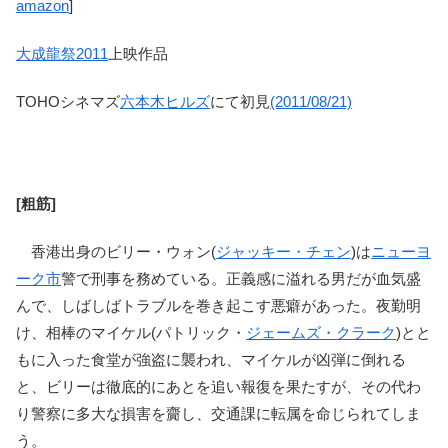
amazon
]
大成龍祭2011
上映作品
TOHOシネマズ
六本木ヒルズ
にて初見
(2011/08/21)
[粗筋]
香港出身のビリー・ウォン(
ジャッキー・チェン
)は
ニューヨ
ーク市
警で刑事を務めている。正義感に溢れる男だが血気盛
んで、しばしばトラブルを巻き起こす悪癖があった。夜勤明
け、相棒のマイケル(パトリック・
ジェームズ・クラーク
)とと
もに入った食堂が強盗に襲われ、マイケルが凶弾に倒れる
と、ビリーは徹底的にあとを追い報復を果たすが、その代わ
り警察に多大な損害を齎し、交通課に転属を命じられてしま
う。