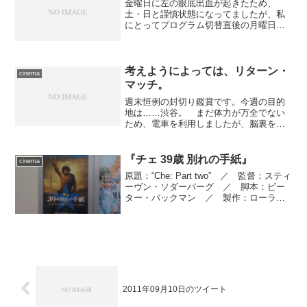
金曜日に左の眼底出血が起きたため、
土・日と謹慎状態になってましたが、私
にとってプログラム切替直後の月曜日は
午前十時の映画祭７を観に行く日です。
実のところ、今週は木曜日に新しい祝日
が挟まったり、諸々スケジュールが詰ま
っているために、今日を外す...
考えようによっては、リターン・
cinema
マッチ。
週末恒例の封切り鑑賞です。今週の目的
地は……渋谷。 まだ体力が万全でない
ため、電車を利用しましたが、脳裏を否
応もなく過ぎるのは、途中でいちど駅に
下りねばならないほどの体調不良に陥っ
たのがこの渋谷への道中だったことで
『チェ 39歳 別れの手紙』
cinema
す。あとで考えれば、出かけ...
原題：“Che: Part two” ／ 監督：スティ
ーヴン・ソダーバーグ ／ 脚本：ピー
ター・バックマン ／ 製作：ローラ・
ビックフォード、ベニチオ・デル・ト
ロ ／ 製作総指揮：フレデリック・
Ｗ・ブロスト、アルバロ・アウグスティ
ン、アルバ...
2011年09月10日のツイート