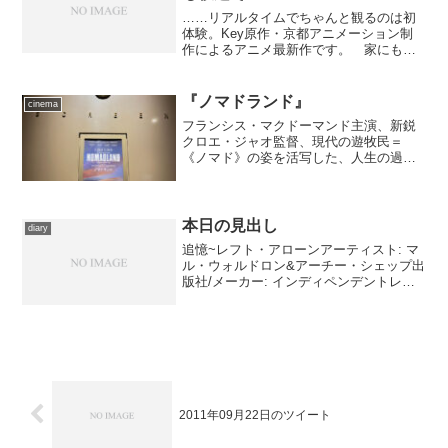
……リアルタイムでちゃんと観るのは初
体験。Key原作・京都アニメーション制
作によるアニメ最新作です。 家にも学
校生活にも愛着などなく、たったひとり
の友人・春原と漫然と日々を過ごすだけ
だった岡崎朋也。遅刻した朝、学校に向
『ノマドランド』
cinema
かう坂道の途中で、小声...
フランシス・マクドーマンド主演、新鋭
クロエ・ジャオ監督、現代の遊牧民＝
《ノマド》の姿を活写した、人生の過酷
さと美しさを描き出すドラマ。
本日の見出し
diary
追憶~レフト・アローンアーティスト: マ
ル・ウォルドロン&アーチー・シェップ出
版社/メーカー: インディペンデントレー
ベル発売日: 2006/02/22メディア: CDこの
商品を含むブログ (2件) を見る アーチ
ー・シェップとマル・ウォル...
2011年09月22日のツイート