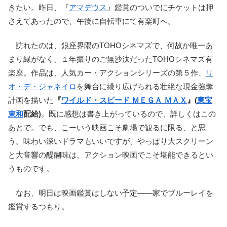
きたい。昨日、『
アマデウス
』鑑賞のついでにチケットは押
さえてあったので、午後に自転車にて有楽町へ。
訪れたのは、銀座界隈のTOHOシネマズで、何故か唯一あ
まり縁がなく、１年振りのご無沙汰だったTOHOシネマズ有
楽座。作品は、人気カー・アクションシリーズの第５作、
リ
オ・デ・ジャネイロ
を舞台に繰り広げられる壮絶な現金強奪
計画を描いた
『
ワイルド・スピード ＭＥＧＡ ＭＡＸ
』(
東宝
東和
配給)
。既に感想は書き上がっているので、詳しくはこの
あとで。でも、こーいう映画こそ劇場で観るに限る、と思
う。味わい深いドラマもいいですが、やっぱり大スクリーン
と大音響の醍醐味は、アクション映画でこそ堪能できるとい
うものです。
なお、明日は映画鑑賞はしない予定――家でブルーレイを
鑑賞するつもり。