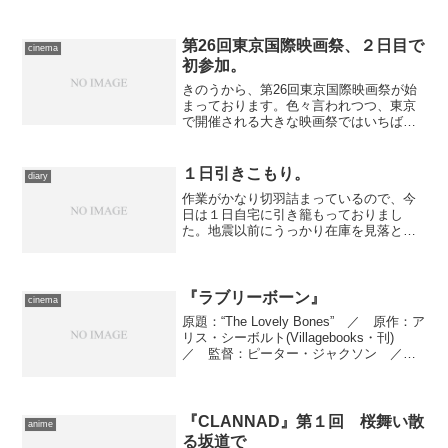
第26回東京国際映画祭、２日目で
cinema
初参加。
きのうから、第26回東京国際映画祭が始
まっております。色々言われつつ、東京
で開催される大きな映画祭ではいちばん
参加しやすいイベントなので、例年幾つ
か選んで足を運んでおります。今年も３
作品のチケットを予め確保しているの
１日引きこもり。
diary
で、相変わらずバタバタし...
作業がかなり切羽詰まっているので、今
日は１日自宅に引き籠もっておりまし
た。地震以前にうっかり在庫を見落とし
て袋入りのチキンラーメンを購入してし
まったため、昼食は強制的にチキンラー
メン。……なんか、卵がないらしいの
で、補充できるまでは先日別の...
『ラブリーボーン』
cinema
原題：“The Lovely Bones” ／ 原作：ア
リス・シーボルト(Villagebooks・刊)
／ 監督：ピーター・ジャクソン ／
脚本：フラン・ウォルシュ、フィリッ
パ・ボウエン、ピーター・ジャクソン
／ 製作：キャロリン・カニン...
『CLANNAD』第１回 桜舞い散
anime
る坂道で