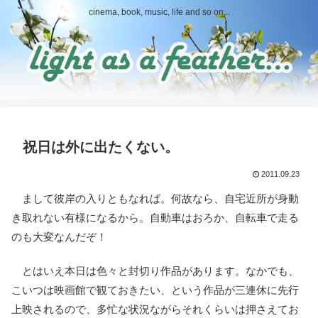
cinema, book, music, life and so on...
祝日は外に出たくない。
2011.09.23
まして彼岸の入りともなれば。何故なら、自宅近所が身動
き取れない有様になるから。自動車はおろか、自転車で走る
のも大変なんだぞ！
とはいえ本日は色々と封切り作品があります。なかでも、
こいつは映画館で観ておきたい、という作品が三連休に先行
上映されるので、多忙な状況ながらそれくらいは押さえてお