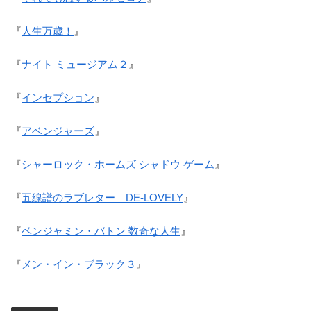
『
人生万歳！
』
『
ナイト ミュージアム２
』
『
インセプション
』
『
アベンジャーズ
』
『
シャーロック・ホームズ シャドウ ゲーム
』
『
五線譜のラブレター DE-LOVELY
』
『
ベンジャミン・バトン 数奇な人生
』
『
メン・イン・ブラック３
』