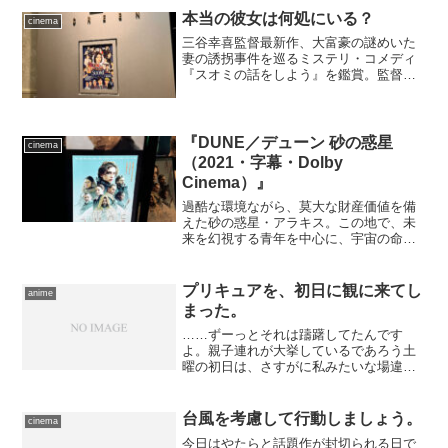
本当の彼女は何処にいる？
cinema
三谷幸喜監督最新作、大富豪の謎めいた
妻の誘拐事件を巡るミステリ・コメディ
『スオミの話をしよう』を鑑賞。監督の
個性が巧く作品の魅力、牽引力となった
快作。
『DUNE／デューン 砂の惑星
cinema
（2021・字幕・Dolby
Cinema）』
過酷な環境ながら、莫大な財産価値を備
えた砂の惑星・アラキス。この地で、未
来を幻視する青年を中心に、宇宙の命運
を賭けた戦いが始まろうとしていた――
伝説的ＳＦ小説をドゥニ・ヴィルヌーヴ
監督が映画化。
プリキュアを、初日に観に来てし
anime
まった。
……ずーっとそれは躊躇してたんです
よ。親子連れが大挙しているであろう土
曜の初日は、さすがに私みたいな場違い
の奴は避けるべきだと。しかし、フリー
パスを頑張って活用した結果、この土曜
日に観たい封切り作品のトップにこれが
台風を考慮して行動しましょう。
cinema
来てしまっていた。ぶっちゃ...
今日はやたらと話題作が封切られる日で