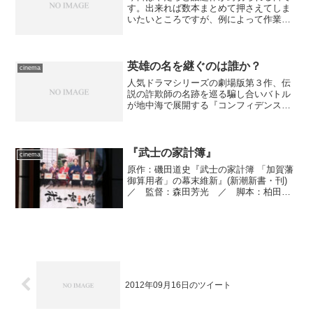
す。出来れば数本まとめて押さえてしま
いたいところですが、例によって作業が
詰まっていて、しかも今日は台風の影響
でいまひとつ陽気がはっきりしない。帰
りが遅くなると不安なので、１本だけに
しました――なら自転車で...
英雄の名を継ぐのは誰か？
cinema
人気ドラマシリーズの劇場版第３作、伝
説の詐欺師の名跡を巡る騙し合いバトル
が地中海で展開する『コンフィデンスマ
ンJP 英雄編』を鑑賞。いやー派手で楽し
い。
『武士の家計簿』
cinema
原作：磯田道史『武士の家計簿 「加賀藩
御算用者」の幕末維新』(新潮新書・刊)
／ 監督：森田芳光 ／ 脚本：柏田道
夫 ／ 撮影：沖村志宏 ／ 照明：渡
辺三雄 ／ 美術：近藤成之 ／ 録
音：橋本文雄 ／ 編集：川島章正
／ 音楽：大島ミチル ...
2012年09月16日のツイート