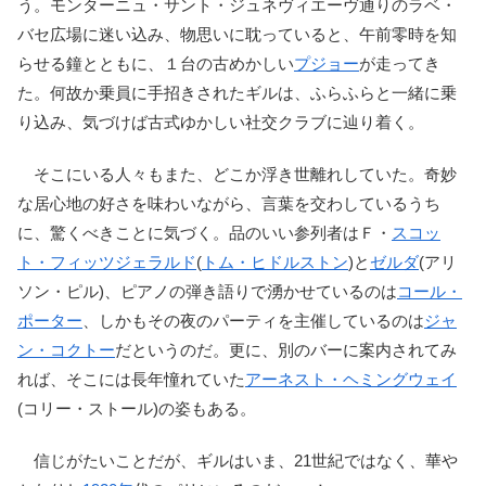
う。モンターニュ・サント・ジュネヴィエーヴ通りのラベ・
バセ広場に迷い込み、物思いに耽っていると、午前零時を知
らせる鐘とともに、１台の古めかしい
プジョー
が走ってき
た。何故か乗員に手招きされたギルは、ふらふらと一緒に乗
り込み、気づけば古式ゆかしい社交クラブに辿り着く。
そこにいる人々もまた、どこか浮き世離れしていた。奇妙
な居心地の好さを味わいながら、言葉を交わしているうち
に、驚くべきことに気づく。品のいい参列者はＦ・
スコッ
ト・フィッツジェラルド
(
トム・ヒドルストン
)と
ゼルダ
(アリ
ソン・ピル)、ピアノの弾き語りで湧かせているのは
コール・
ポーター
、しかもその夜のパーティを主催しているのは
ジャ
ン・コクトー
だというのだ。更に、別のバーに案内されてみ
れば、そこには長年憧れていた
アーネスト・ヘミングウェイ
(コリー・ストール)の姿もある。
信じがたいことだが、ギルはいま、21世紀ではなく、華や