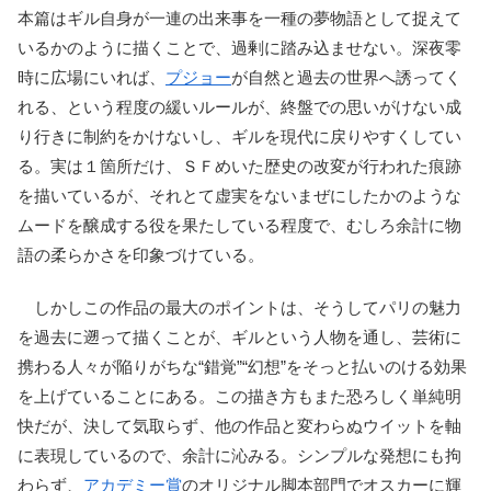
本篇はギル自身が一連の出来事を一種の夢物語として捉えて
いるかのように描くことで、過剰に踏み込ませない。深夜零
時に広場にいれば、
プジョー
が自然と過去の世界へ誘ってく
れる、という程度の緩いルールが、終盤での思いがけない成
り行きに制約をかけないし、ギルを現代に戻りやすくしてい
る。実は１箇所だけ、ＳＦめいた歴史の改変が行われた痕跡
を描いているが、それとて虚実をないまぜにしたかのような
ムードを醸成する役を果たしている程度で、むしろ余計に物
語の柔らかさを印象づけている。
しかしこの作品の最大のポイントは、そうしてパリの魅力
を過去に遡って描くことが、ギルという人物を通し、芸術に
携わる人々が陥りがちな“錯覚”“幻想”をそっと払いのける効果
を上げていることにある。この描き方もまた恐ろしく単純明
快だが、決して気取らず、他の作品と変わらぬウイットを軸
に表現しているので、余計に沁みる。シンプルな発想にも拘
わらず、
アカデミー賞
のオリジナル脚本部門でオスカーに輝