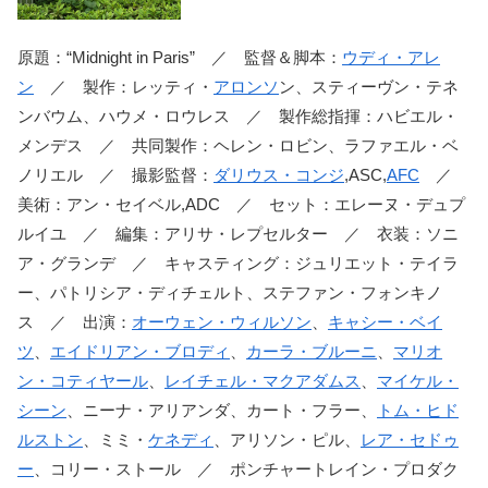
原題：“Midnight in Paris” ／ 監督＆脚本：
ウディ・アレ
ン
／ 製作：レッティ・
アロンソ
ン、スティーヴン・テネ
ンバウム、ハウメ・ロウレス ／ 製作総指揮：ハビエル・
メンデス ／ 共同製作：ヘレン・ロビン、ラファエル・ベ
ノリエル ／ 撮影監督：
ダリウス・コンジ
,ASC,
AFC
／
美術：アン・セイベル,ADC ／ セット：エレーヌ・デュプ
ルイユ ／ 編集：アリサ・レプセルター ／ 衣装：ソニ
ア・グランデ ／ キャスティング：ジュリエット・テイラ
ー、パトリシア・ディチェルト、ステファン・フォンキノ
ス ／ 出演：
オーウェン・ウィルソン
、
キャシー・ベイ
ツ
、
エイドリアン・ブロディ
、
カーラ・ブルーニ
、
マリオ
ン・コティヤール
、
レイチェル・マクアダムス
、
マイケル・
シーン
、ニーナ・アリアンダ、カート・フラー、
トム・ヒド
ルストン
、ミミ・
ケネディ
、アリソン・ピル、
レア・セドゥ
ー
、コリー・ストール ／ ポンチャートレイン・プロダク