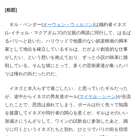
[粗筋]
ギル・ベンダー(
オーウェン・ウィルソン
)は婚約者イネズ
(レイチェル・マクアダムズ)の父親の商談に同行して、はるば
るパリへと赴いた。ハリウッドで他愛のない娯楽映画の脚本
家として地位を確立しているギルは、だがより創造的な仕事
がしたい、という想いを抱えており、ずっと小説の執筆に挑
戦している。そんな彼にとって、多くの芸術家達が集ったパ
リは憧れの街だったのだ。
イネズと水入らずで過ごしたい、と思っていたギルだった
が、途中からイネズの男友達ポール(
マイケル・シーン
)が合流
したことで、思惑は崩れてしまう。ポールは行く先々で知識
を披露してイネズや同行者の関心を惹くが、ギルはそのいい
加減さにうんざりして、ワインの試飲会に参加したあと、踊
りに行くというイネズたちと別れ、ひとりでパリの街を彷徨