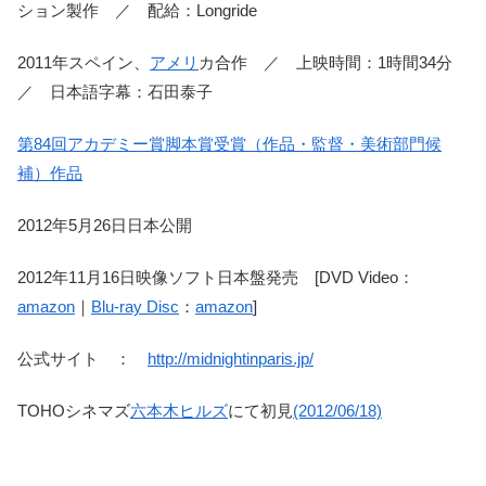
ション製作 ／ 配給：Longride
2011年スペイン、
アメリ
カ合作 ／ 上映時間：1時間34分
／ 日本語字幕：石田泰子
第84回アカデミー賞脚本賞受賞（作品・監督・美術部門候
補）作品
2012年5月26日日本公開
2012年11月16日映像ソフト日本盤発売 [DVD Video：
amazon
｜
Blu-ray Disc
：
amazon
]
公式サイト ：
http://midnightinparis.jp/
TOHOシネマズ
六本木ヒルズ
にて初見
(2012/06/18)