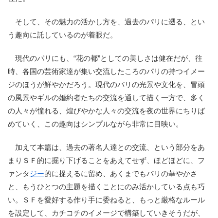
そして、その魅力の活かし方を、過去のパリに遡る、とい
う趣向に託しているのが着眼だ。
現代のパリにも、“花の都”としての美しさは健在だが、往
時、各国の芸術家達が集い交流したころのパリの持つイメー
ジのほうが鮮やかだろう。現代のパリの光景や文化を、冒頭
の風景やギルの婚約者たちの交流を通して描く一方で、多く
の人々が憧れる、煌びやかな人々の交流を夜の世界にちりば
めていく、この趣向はシンプルながら非常に目映い。
加えて本篇は、過去の著名人達との交流、という部分をあ
まりＳＦ的に掘り下げることをあえてせず、ほどほどに、フ
ァンタ
ジー
的に捉えるに留め、あくまでもパリの華やかさ
と、もうひとつの主題を描くことにのみ活かしている点も巧
い。ＳＦを愛好する作り手に委ねると、もっと厳格なルール
を設定して、カチコチのイメージで構築していきそうだが、