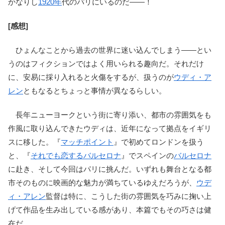
かなりし
1920年
代のパリにいるのだ――！
[感想]
ひょんなことから過去の世界に迷い込んでしまう――とい
うのはフィクションではよく用いられる趣向だ。それだけ
に、安易に採り入れると火傷をするが、扱うのが
ウディ・ア
レン
ともなるとちょっと事情が異なるらしい。
長年ニューヨークという街に寄り添い、都市の雰囲気をも
作風に取り込んできたウディは、近年になって拠点をイギリ
スに移した。『
マッチポイント
』で初めてロンドンを扱う
と、『
それでも恋するバルセロナ
』でスペインの
バルセロナ
に赴き、そして今回はパリに挑んだ。いずれも舞台となる都
市そのものに映画的な魅力が満ちているゆえだろうが、
ウデ
ィ・アレン
監督は特に、こうした街の雰囲気を巧みに掬い上
げて作品を生み出している感があり、本篇でもその巧さは健
在だ。