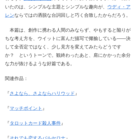
いたのは、シンプルな主題とシンプルな趣向が、
ウディ・ア
レン
ならではの洒脱な台詞回しと巧く合致したからだろう。
本篇は、創作に携わる人間のみならず、やもすると陥りが
ちな考え方を、ウイットに富んだ描写で揶揄している――決
して全否定ではなく、少し見方を変えてみたらどうです
か？ というトーンで。観終わったあと、肩にかかった余分
な力が抜けるような好篇である。
関連作品：
『
さよなら、さよならハリウッド
』
『
マッチポイント
』
『
タロットカード殺人事件
』
『
それでも恋するバルセロナ
』