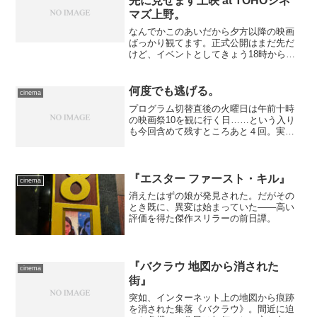
先に見せます上映 at TOHOシネ
マズ上野。
なんでかこのあいだから夕方以降の映画
ばっかり観てます。正式公開はまだ先だ
けど、イベントとしてきょう18時から各
劇場で限定先行上映が行われる、という
作品があったので、駆けつけてきまし
た。 劇場はTOHOシネマズ上野にしま
何度でも逃げる。
cinema
した……やっぱし夜出か...
プログラム切替直後の火曜日は午前十時
の映画祭10を観に行く日……という入り
も今回含めて残すところあと４回。実の
ところ、『ダンス・ウィズ・ウルブズ』
のあとはぜんぶ感想をアップしてある作
品ばかりなので、体調不良や生理現象で
リタイヤすることになっ...
『エスター ファースト・キル』
cinema
消えたはずの娘が発見された。だがその
とき既に、異変は始まっていた――高い
評価を得た傑作スリラーの前日譚。
『バクラウ 地図から消された
cinema
街』
突如、インターネット上の地図から痕跡
を消された集落《バクラウ》。間近に迫