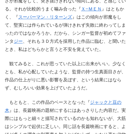
さが邪魔をして、突き抜けきれない傾向にある、と感じてい
る。それが比較的うまく噛み合った『
Ｘ−ＭＥＮ
』はともか
く、『
スーパーマン・リターンズ
』はこの傾向が邪魔をし
て、堅実には作られているが弾けきれず失敗に終わってしま
ったのではなかろうか。だから、シンガー監督が初めてファ
ンタ
ジー
、それも３Ｄ方式を採用した作品に臨む、と聞いた
とき、私はどちらかと言うと不安を覚えていた。
観てみると、これが思っていた以上に出来がいい。少なく
とも、私が心配していたような、監督の持つ生真面目さが、
作品の仕上がりに悪い影響を及ぼす、という結果にはなら
ず、むしろいい効果を上げていたようだ。
もともと、この作品のベースとなった『
ジャックと豆の
木
』は、長篇映画の題材にするにはあっさりした内容だ。実
際にはもっと細々と描写されているのかも知れないが、大筋
はシンプルで起伏に乏しい。同じ話を長篇映画にすると、よ