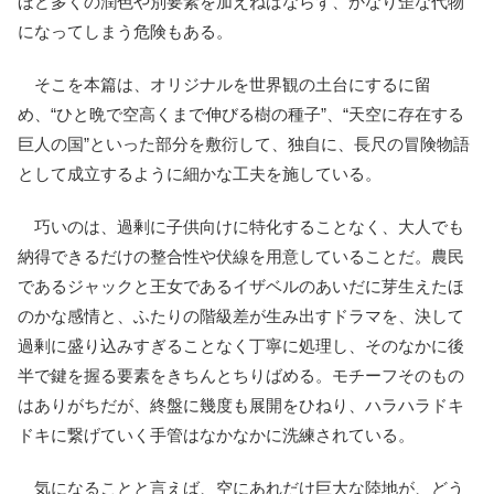
ほど多くの潤色や別要素を加えねばならず、かなり歪な代物
になってしまう危険もある。
そこを本篇は、オリジナルを世界観の土台にするに留
め、“ひと晩で空高くまで伸びる樹の種子”、“天空に存在する
巨人の国”といった部分を敷衍して、独自に、長尺の冒険物語
として成立するように細かな工夫を施している。
巧いのは、過剰に子供向けに特化することなく、大人でも
納得できるだけの整合性や伏線を用意していることだ。農民
であるジャックと王女であるイザベルのあいだに芽生えたほ
のかな感情と、ふたりの階級差が生み出すドラマを、決して
過剰に盛り込みすぎることなく丁寧に処理し、そのなかに後
半で鍵を握る要素をきちんとちりばめる。モチーフそのもの
はありがちだが、終盤に幾度も展開をひねり、ハラハラドキ
ドキに繋げていく手管はなかなかに洗練されている。
気になることと言えば、空にあれだけ巨大な陸地が、どう