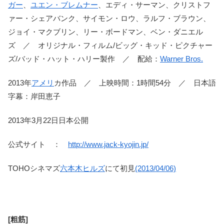
ガー
、
ユエン・ブレムナー
、エディ・サーマン、クリストフ
ァー・シェアバンク、サイモン・ロウ、ラルフ・ブラウン、
ジョイ・マクブリン、リー・ボードマン、ベン・ダニエル
ズ ／ オリジナル・フィルム/ビッグ・キッド・ピクチャー
ズ/バッド・ハット・ハリー製作 ／ 配給：
Warner Bros.
2013年
アメリ
カ作品 ／ 上映時間：1時間54分 ／ 日本語
字幕：岸田恵子
2013年3月22日日本公開
公式サイト ：
http://www.jack-kyojin.jp/
TOHOシネマズ
六本木ヒルズ
にて初見
(2013/04/06)
[粗筋]