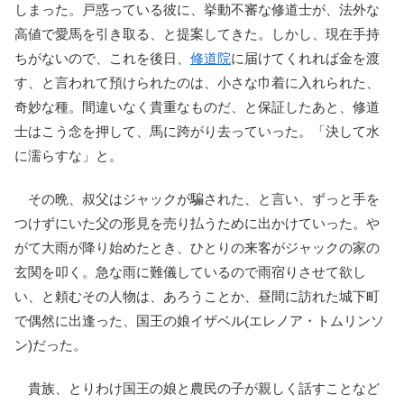
しまった。戸惑っている彼に、挙動不審な修道士が、法外な
高値で愛馬を引き取る、と提案してきた。しかし、現在手持
ちがないので、これを後日、
修道院
に届けてくれれば金を渡
す、と言われて預けられたのは、小さな巾着に入れられた、
奇妙な種。間違いなく貴重なものだ、と保証したあと、修道
士はこう念を押して、馬に跨がり去っていった。「決して水
に濡らすな」と。
その晩、叔父はジャックが騙された、と言い、ずっと手を
つけずにいた父の形見を売り払うために出かけていった。や
がて大雨が降り始めたとき、ひとりの来客がジャックの家の
玄関を叩く。急な雨に難儀しているので雨宿りさせて欲し
い、と頼むその人物は、あろうことか、昼間に訪れた城下町
で偶然に出逢った、国王の娘イザベル(エレノア・トムリンソ
ン)だった。
貴族、とりわけ国王の娘と農民の子が親しく話すことなど