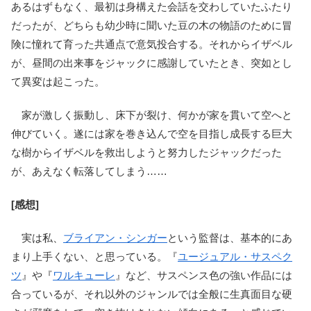
あるはずもなく、最初は身構えた会話を交わしていたふたり
だったが、どちらも幼少時に聞いた豆の木の物語のために冒
険に憧れて育った共通点で意気投合する。それからイザベル
が、昼間の出来事をジャックに感謝していたとき、突如とし
て異変は起こった。
家が激しく振動し、床下が裂け、何かが家を貫いて空へと
伸びていく。遂には家を巻き込んで空を目指し成長する巨大
な樹からイザベルを救出しようと努力したジャックだった
が、あえなく転落してしまう……
[感想]
実は私、
ブライアン・シンガー
という監督は、基本的にあ
まり上手くない、と思っている。『
ユージュアル・サスペク
ツ
』や『
ワルキューレ
』など、サスペンス色の強い作品には
合っているが、それ以外のジャンルでは全般に生真面目な硬