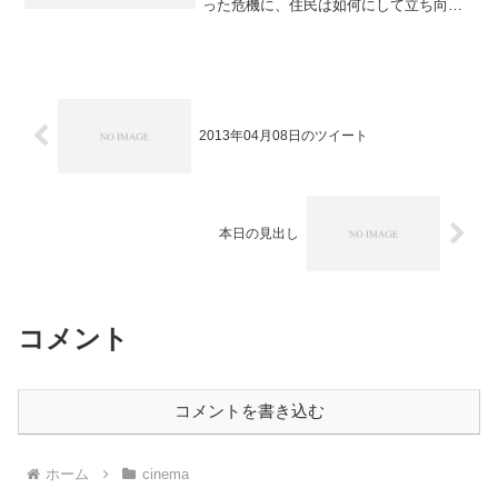
った危機に、住民は如何にして立ち向か
うのか――？ カンヌ映画祭審査員賞に
輝いた、ジャンルを超越する衝撃・爽快
エンタテインメント。
2013年04月08日のツイート
本日の見出し
コメント
コメントを書き込む
ホーム
cinema