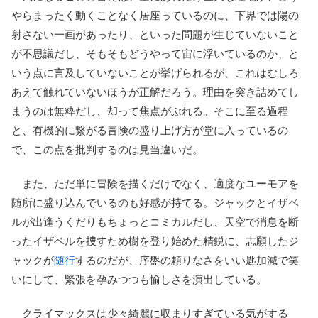
やらまったく動くことなく居座っているのに、下界では陽の
射さない一画があったり、といった問題が生じていないこと
が不思議だし、そもそもどうやって宙に浮いているのか、と
いう点に言及していないことが挙げられるが、これはむしろ
あえて触れていないほうが正解だろう。理由を突き詰めてし
まうのは無粋だし、却って焦点がぶれる。そこに至る過程
と、有機的に繋がる冒険の盛り上げ方が堂に入っているの
で、この点を批判するのは見当違いだ。
また、ただ単に冒険を描くだけでなく、適度なユーモアを
随所に盛り込んでいるのも好感が持てる。ジャックとイザベ
ルが出逢うくだりもちょっとコミカルだし、天空で消息を断
ったイザベルを捜すため樹を登り始めた精鋭に、志願したジ
ャックが
随行
するのだが、序盤の頼りなさをいい匙加減で笑
いにして、緊張を孕みつつも愉しさを演出している。
クライマックスは少々綺麗に収まりすぎている気がする