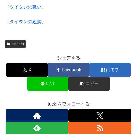
『
タイタンの戦い
』
『
タイタンの逆襲
』
cinema
シェアする
X
Facebook
はてブ
LINE
コピー
tuckfをフォローする