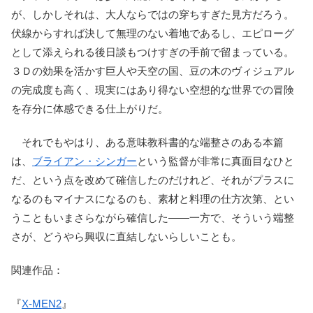
が、しかしそれは、大人ならではの穿ちすぎた見方だろう。
伏線からすれば決して無理のない着地であるし、エピローグ
として添えられる後日談もつけすぎの手前で留まっている。
３Ｄの効果を活かす巨人や天空の国、豆の木のヴィジュアル
の完成度も高く、現実にはあり得ない空想的な世界での冒険
を存分に体感できる仕上がりだ。
それでもやはり、ある意味教科書的な端整さのある本篇
は、
ブライアン・シンガー
という監督が非常に真面目なひと
だ、という点を改めて確信したのだけれど、それがプラスに
なるのもマイナスになるのも、素材と料理の仕方次第、とい
うこともいまさらながら確信した――一方で、そういう端整
さが、どうやら興収に直結しないらしいことも。
関連作品：
『
X-MEN2
』