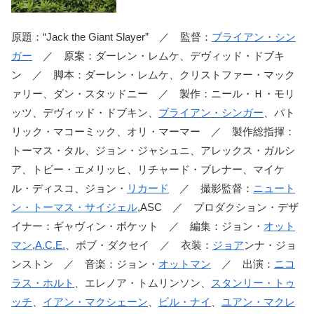
原題：“Jack the Giant Slayer” ／ 監督：
ブライアン・シン
ガー
／ 原案：ダーレン・レムケ、デヴィッド・ドブキ
ン ／ 脚本：ダーレン・レムケ、クリストファー・マック
ァリー、ダン・スタッドニー ／ 製作：ニール・Ｈ・モリ
ッツ、デヴィッド・ドブキン、
ブライアン・シンガー
、パト
リック・マコーミック、オリ・マーマー ／ 製作総指揮：
トーマス・タル、ジョン・ジャシュニ、アレックス・ガルシ
ア、トビー・エメリッヒ、リチャード・ブレナー、マイケ
ル・ディスコ、ジョン・
リカード
／ 撮影監督：
ニュート
ン・トーマス・サイジェル
,ASC ／ プロダクション・デザ
イナー：ギャヴィン・ボケット ／ 編集：ジョン・
オット
マン
,
A.C.E.
、ボブ・ダクセイ ／ 衣装：
ジョア
ンナ・ジョ
ンストン ／ 音楽：ジョン・
オットマン
／ 出演：
ニコ
ラス・ホルト
、エレノア・トムリンソン、
スタンリー・トゥ
ッチ
、
イアン・マクシェーン
、
ビル・ナイ
、
ユアン・マクレ