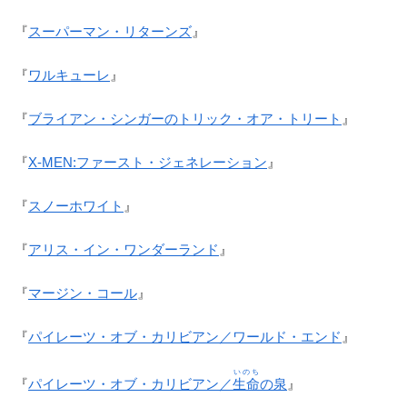
『
スーパーマン・リターンズ
』
『
ワルキューレ
』
『
ブライアン・シンガーのトリック・オア・トリート
』
『
X-MEN:ファースト・ジェネレーション
』
『
スノーホワイト
』
『
アリス・イン・ワンダーランド
』
『
マージン・コール
』
『
パイレーツ・オブ・カリビアン／ワールド・エンド
』
いのち
『
パイレーツ・オブ・カリビアン／
生命
の泉
』