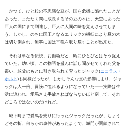
かつて、ひと粒の不思議な豆が、国を危機に陥れたことが
あった。またたく間に成長するその豆の木は、天空にあった
巨人の国にまで到達し、巨人に人間の味を覚えさせてしま
う。しかし、のちに国王となるエリックの機転により豆の木
は切り倒され、無事に国は平穏を取り戻すことが出来た。
それは単なる伝説、お伽噺だと、既にひとびとはそう捉え
ていた。幼い頃、この物語を盛んに話し聞かせてくれた父を
喪い、叔父のもとに引き取られて育ったジャック(
ニコラス・
ホルト
)も同様だったが、しかしそんな父の影響により、ジャ
ックは人一倍、冒険に憧れるようになっていた――実際は生
活に追われ、愛馬さえ手放さねばならないほど窮して、それ
どころではないのだけれど。
城下町まで愛馬を売りに行ったジャックだったが、ちょう
どその折、何らかの事件があったようで、城門が閉鎖されて