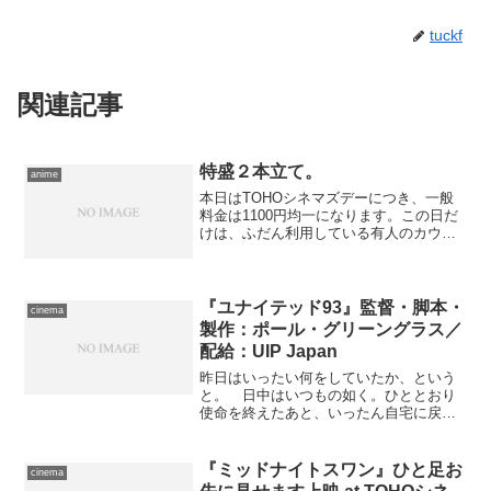
tuckf
関連記事
特盛２本立て。
anime
本日はTOHOシネマズデーにつき、一般
料金は1100円均一になります。この日だ
けは、ふだん利用している有人のカウン
ターでないと使えない割引サービスと同
額でネット購入出来るため、利用しない
手はありません――土曜日なので混んで
るだろうなー、と思...
『ユナイテッド93』監督・脚本・
cinema
製作：ポール・グリーングラス／
配給：UIP Japan
昨日はいったい何をしていたか、という
と。 日中はいつもの如く。ひととおり
使命を終えたあと、いったん自宅に戻っ
てバイクにて出発。本当はそのまま目的
地へ直行したかったのですが、仕事のあ
とに電話で確認したところ、そのあとで
『ミッドナイトスワン』ひと足お
cinema
観るつもりの映画の座席が...