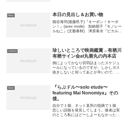
本日の見出し＆お買い物
diary
猫谷海羽(後藤邑子)『キーポン！キーポ
ン！』(avex mode) 加納朋子『モノレー
ルねこ』(文藝春秋) 津原泰水『ピカルデ
ィの薔薇』(集英社) 今週も律儀に空を
飛ぶ。見出しに引用した1は毎週発売の、
『らぶドル』キャラクターCD第４弾。...
珍しいところで映画鑑賞→有栖川
cinema
有栖サイン会at丸善丸の内本店
例によってかなり切羽詰まったスケジュ
ールになっているのですが、しかしガス
抜きしないと却ってあとが辛いので、週
末はちゃんと遊びます。というわけで映
画鑑賞へ。 但し本日は14時からサイン
会に参加するつもりだったので、余裕を
『らぶドル〜solo etude〜
diary
もって列につけるように...
featuring Mai Nonomiya』その
後。
自分で１個、ネット某所の指摘で１個、
悲しい誤植を発見してしまう。後者は実
のところ私にはどーしよーもなかったん
ですが……でも悲しい。 余談ですが、
なんかあちこち見ていると舞が小学生だ
と解釈している人が多いようですが。ア