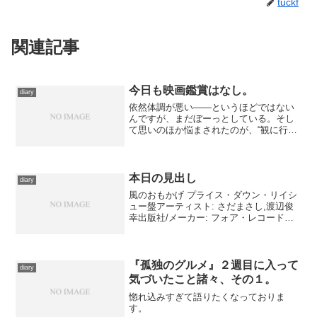
tuckf
関連記事
今日も映画鑑賞はなし。
diary
依然体調が悪い――というほどではない
んですが、まだぼーっとしている。そし
て思いのほか悩まされたのが、“観に行く
なら何を選ぶか”という決断のほうだった
りする。 昼飯は、どーしても行きつけ
の蕎麦屋で摂りたい、と喚いていたら、
久々に両親が食べに行...
本日の見出し
diary
風のおもかげ プライス・ダウン・リイシ
ュー盤アーティスト: さだまさし,渡辺俊
幸出版社/メーカー: フォア・レコード発
売日: 2004/06/30メディア: CD クリック:
7回この商品を含むブログ (11件) を見
る さだまさし、今とな...
『孤独のグルメ』２週目に入って
diary
気づいたこと諸々、その１。
惚れ込みすぎて語りたくなっておりま
す。