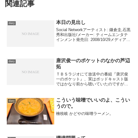
関連記事
本日の見出し
diary
Social Networkアーティスト: 鎌倉圭,石黒
秀和出版社/メーカー: ティームエンタテ
インメント発売日: 2008/10/29メディア:
CD購入: 1人 クリック: 15回この商品を含
むブログ (8件) を見る 移動中に久し振
り...
唐沢俊一のポケットのなかの芦辺
diary
拓
ＴＢＳラジオにて放送中の番組『唐沢俊
一のポケット』、実はポッドキャスト版
ではかなり前から聴いていたのですが、
いちいちラジオをつけるのが面倒で本放
送は１回も聴いてませんでした。が今
回、芦辺拓さんがゲスト出演するという
こういう味噌でいいのよ、こうい
diary
話を知ったので、ケーブルを...
うので。
檜枝岐 かどやの味噌ラーメン。