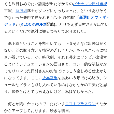
くも昨日おめでたい話題が出たばかりの
バナナマン
日村勇紀
主演、
新選組
隊士がゾンビになっちゃった、というありそう
でなかった発想で描かれる“ゾンビ時代劇”
『
新選組オブ・ザ・
デッド
』(
KLOCKWORX
配給)
。とりあえず日村さんが出てい
るというだけで絶対に観るつもりでおりました。
低予算ということを割引いても、正直そんなに出来は良く
ない。間の取り方とか描写の乏しさとか、あっちこっちに拙
さが覗いている。が、時代劇、それも幕末にゾンビが出没す
るというシチュエーションの面白さと、コント的な演技がか
っちりハマった日村さんのお陰でけっこう楽しめる仕上がり
になってます。ここに
坂本龍馬
をああいう形ではめ込み、シ
ュールなドラマも取り入れているのはなかなかの工夫だと思
う。傑作とはとても言えないけど、私は楽しかった。
何とか間に合ったので、ただいま
ロフトプラスワン
のなか
からアップしております。続きは明日。