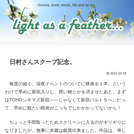
cinema, book, music, life and so on...
日村さんスクープ記念。
2015.04.18
毎度の如く、深夜イベントのついでに映画を１本、という
わけで早めに新宿入りし、買い物とかを済ませたあと、まず
はTOHOシネマズ新宿――じゃなくて新宿バルト９へ。だっ
て、早めに観たい映画がこっちでしかかかってないから！
ちょっと手間取ったためスクリーンに入るのがギリギリに
なりましたが、無事に本篇は鑑賞出来ました。作品は、奇し