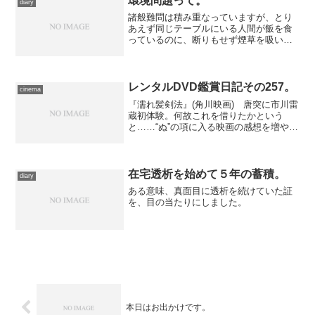
環境問題って。
diary
諸般難問は積み重なっていますが、とり
あえず同じテーブルにいる人間が飯を食
っているのに、断りもせず煙草を吸い始
めるような人には一生“環境問題”を語って
欲しくない、と思う。
レンタルDVD鑑賞日記その257。
cinema
『濡れ髪剣法』(角川映画) 唐突に市川雷
蔵初体験。何故これを借りたかという
と……“ぬ”の項に入る映画の感想を増やし
たかったから。 本当は当日のうちに感
想を書くつもりでいたのですが、またし
ても体調が悪化、早めに床に就いてしま
ったため間に合わず...
在宅透析を始めて５年の蓄積。
diary
ある意味、真面目に透析を続けていた証
を、目の当たりにしました。
本日はお出かけです。