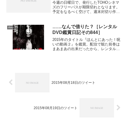
今週の日曜日で、発行したTOHOシネマ
ズのフリーパスが期限切れとなります。
予定をなるべく空けて、週末封切り作品
をメインにラストスパートをかける、と
いうのは前々から決めてあったことです
が、しかし本日はTOHOシネマズ以外の
……なんで借りた？［レンタル
diary
ところで映画鑑賞して...
DVD鑑賞日記その844］
2015年のタイトル『ほんとにあった！呪
いの動画２』を鑑賞。配信で観た前巻は
まあまあの出来だったから、レンタルし
たはず……なんだけど……あれ？
2015年08月18日のツイート
2015年08月19日のツイート