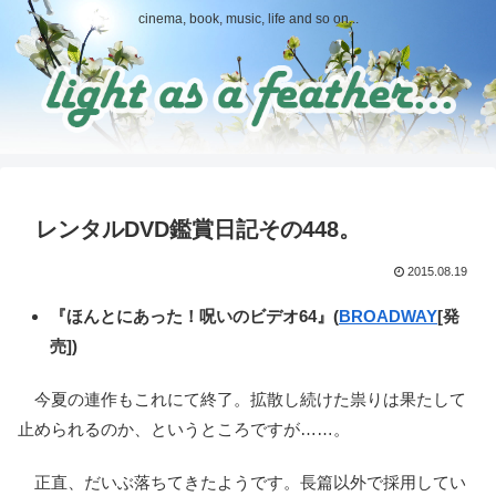
cinema, book, music, life and so on...
レンタルDVD鑑賞日記その448。
2015.08.19
『ほんとにあった！呪いのビデオ64』(
BROADWAY
[発
売])
今夏の連作もこれにて終了。拡散し続けた祟りは果たして
止められるのか、というところですが……。
正直、だいぶ落ちてきたようです。長篇以外で採用してい