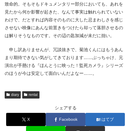
致命的。そもそもドキュメンタリー部分においても、あれを
見たから何か影響が起きた、なんて事実は触れられていない
わけで、だとすれば内容そのものに大した忌まわしさを感じ
させない映像にあんな前置きをつけたら却って落胆させるの
は解りそうなものです。その辺の匙加減が未だに拙い。
申し訳ありませんが、冗談抜きで、菊池くんにはもうあん
まり期待できない気がしてきております……ぶっちゃけ、元
演出が手懸ける『ほんとうに映った！監死カメラ』シリーズ
のほうが今は安定して面白いんだよなー……。
diary
rental
シェアする
X
Facebook
はてブ