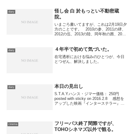
って…… ……と思っていたのに、あま
りの暑さに６時頃いちど目が醒めてしま
いました。とりあえず残り1/5ぐらいまで
怪し会 白 於もっとい不動密蔵
diary
来ていた本を読み終え...
院。
いまごろ書いてますが、これは2月19日夕
方のことです。 2010の参、2011の肆、
2012の伍、2013の陸、同年秋の茜、2014
の漆、2015の八雲、2016の黒、そして同
年秋の八雲in松江――まあ思えばずいぶ
んと通い詰めました怪し会。...
４年半で初めて気づいた。
diary
在宅透析における悩みのひとつが、今日
とつぜん、解決しました。
本日の見出し
diary
S.T.A.Y.ハンス・ジマー価格： 250円
posted with sticky on 2016.2.8 感想を
アップした映画『インターステラー』の
サウンドトラックより、クライマックス
で用いられる１曲を。 今回、購入して
あったブルーレ...
フリーパス終了間際ですが、
cinema
TOHOシネマズ以外で観る。