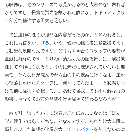
る映像は、他のシリーズでも見かけるのと大差のない内容ば
かりですし、長篇で労力を割かれた故にか、ドキュメンタリ
ー部分で補強する工夫も乏しい。
では連作のほうが強烈な内容だったのか、と問われると、
これにも首をか
しげる
。いや、確かに犠牲者は多数出てます
し壮絶な展開なんですが、どうも向き合うスタッフの姿勢が
全般に雑なのです。とりわけ菊池くんの振る舞いは、演出就
任して９作にもなるというのに未だに洗練されていないし無
責任。そんな日が沈んでから山の中の捜索に行くなよ。崖か
ら転落しかけたスタッフに「何やってんだよ！」と怒鳴りつ
ける前に怪我を心配しろよ。あれで怪我しても不可解な力の
影響じゃなくてお前の監督不行き届きで終わるだろうが！
散々引っ張ったわりに決着が尻すぼみ……なのは『ほん
呪』連作ではありがちなことなんですが、あれだけ大上段に
振りかぶった最後の映像が大して
インパク
トを与えないのは