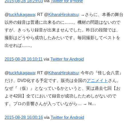
2015-08-28
18:29:03
via
Twitter for iPhone
@
tuckfukagawa
:
RT @
KiharaHirokatsu
: →さらに、本番の舞台
以外の録音は普通に出来るのに……。機材の問題はないので
すが、きっちり録音が出来ませんでした。昨日の段階では、
撮影はどうやら成功したみたいです。毎回撮影してベストを
出せれば……。
2015-08-28
16:10:11
via
Twitter for Android
@
tuckfukagawa
:
RT @
KiharaHirokatsu
: 今年の『怪し会八雲』
だけ、DVD化する予定です。販売は全国の
アニメイト
さん。
なぜ『（仮）』となっているかというと、実は過去七回【お
よそ42回】全てにおいて録音が成功したためしがないので
す。プロの音響さんが入っていながら… → ht…
2015-08-28
16:00:16
via
Twitter for Android