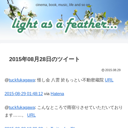
cinema, book, music, life and so on...
2015年08月28日のツイート
2015.08.29
@
tuckfukagawa
:
怪し会 八雲 於もっとい不動密蔵院
URL
2015-08-29
01:48:12
via
Hatena
@
tuckfukagawa
:
こんなところで雨宿りさせていただいており
ます……。
URL