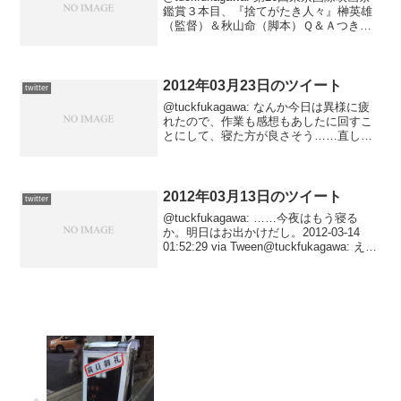
鑑賞３本目、『捨てがたき人々』榊英雄
（監督）＆秋山命（脚本）Ｑ＆Ａつき上
映。 URL2013-10-24 00:34:21 via Hatena
2012年03月23日のツイート
twitter
@tuckfukagawa: なんか今日は異様に疲
れたので、作業も感想もあしたに回すこ
とにして、寝た方が良さそう……直して
るけどミスタッチもいつも以上に多いの
だ。2012-03-24 00:52:20 via
Tween@tuckfukag...
2012年03月13日のツイート
twitter
@tuckfukagawa: ……今夜はもう寝る
か。明日はお出かけだし。2012-03-14
01:52:29 via Tween@tuckfukagawa: えー
と、私は何がしたいんだ？2012-03-14
01:51:59 via Tw...