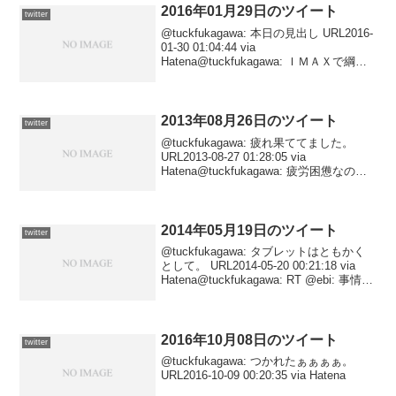
2016年01月29日のツイート
twitter
@tuckfukagawa: 本日の見出し URL2016-
01-30 01:04:44 via
Hatena@tuckfukagawa: ＩＭＡＸで綱渡
り。 URL2016-01-30 00:38:43 via
Hatena@tuckfu...
2013年08月26日のツイート
twitter
@tuckfukagawa: 疲れ果ててました。
URL2013-08-27 01:28:05 via
Hatena@tuckfukagawa: 疲労困憊なの
で、お昼過ぎの通院予約時間まで寝てま
す……。日曜までの４日間、色々詰め込
みすぎた…...
2014年05月19日のツイート
twitter
@tuckfukagawa: タブレットはともかく
として。 URL2014-05-20 00:21:18 via
Hatena@tuckfukagawa: RT @ebi: 事情わ
かってる人ならみんなこう思う。 / “八木
啓代のひとりごと ...
2016年10月08日のツイート
twitter
@tuckfukagawa: つかれたぁぁぁぁ。
URL2016-10-09 00:20:35 via Hatena