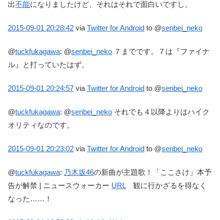
出
不能
になりましたけど、それはそれで面白いですし。
2015-09-01
20:28:42
via
Twitter for Android
to @
senbei_neko
@
tuckfukagawa
:
@
senbei_neko
７までです。７は『ファイナ
ル』と打っていたはず。
2015-09-01
20:24:57
via
Twitter for Android
to @
senbei_neko
@
tuckfukagawa
:
@
senbei_neko
それでも４以降よりはハイク
オリティなのです。
2015-09-01
20:23:02
via
Twitter for Android
to @
senbei_neko
@
tuckfukagawa
:
乃木坂46
の新曲が主題歌！「ここさけ」本予
告が解禁 | ニュースウォーカー
URL
観に行かざるを得なく
なった……！