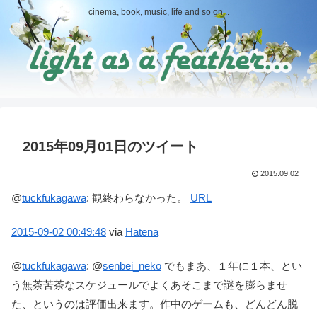
cinema, book, music, life and so on...
2015年09月01日のツイート
2015.09.02
@
tuckfukagawa
:
観終わらなかった。
URL
2015-09-02
00:49:48
via
Hatena
@
tuckfukagawa
:
@
senbei_neko
でもまあ、１年に１本、とい
う無茶苦茶なスケジュールでよくあそこまで謎を膨らませ
た、というのは評価出来ます。作中のゲームも、どんどん脱