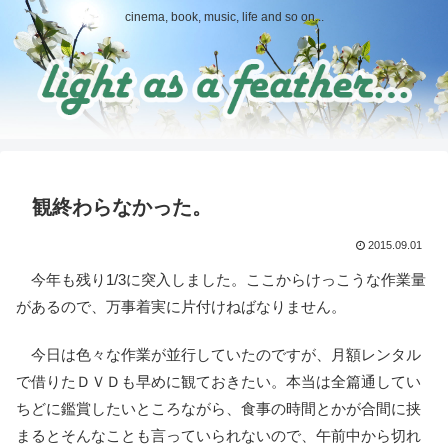
cinema, book, music, life and so on...
観終わらなかった。
2015.09.01
今年も残り1/3に突入しました。ここからけっこうな作業量
があるので、万事着実に片付けねばなりません。
今日は色々な作業が並行していたのですが、月額レンタル
で借りたＤＶＤも早めに観ておきたい。本当は全篇通してい
ちどに鑑賞したいところながら、食事の時間とかが合間に挟
まるとそんなことも言っていられないので、午前中から切れ