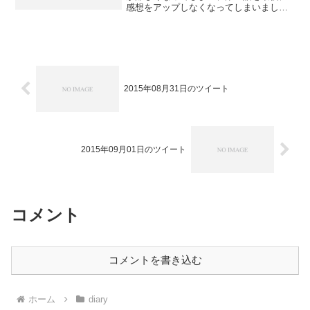
感想をアップしなくなってしまいました
が、今期はなるべくちゃんと書きます。
なるべく。 夏と言えば海、というわけ
で喫茶方舟の面々は海へ。幽霊組が初め
て着る面積の乏しい水着に...
2015年08月31日のツイート
2015年09月01日のツイート
コメント
コメントを書き込む
ホーム
diary