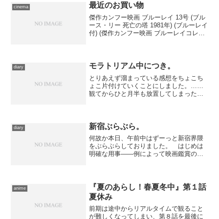
名しかいない室江高の不利は否めな
最近のお買い物
cinema
い。 なんかこのシリーズは今...
傑作カンフー映画 ブルーレイ 13号 (ブル
ース・リー 死亡の塔 1981年) (ブルーレイ
付) (傑作カンフー映画 ブルーレイコレク
ション)出版社/メーカー: デアゴスティー
ニ・ジャパン発売日: 2017/02/14メディ
ア: 雑誌この商...
モラトリアム中につき。
diary
とりあえず溜まっている感想をちょこち
ょこ片付けていくことにしました。……
観てからひと月半も放置してしまった。
お陰でＤＶＤリリースも決まってしまっ
たので、その情報も付記しました。最近
早すぎる。 どうもこのところ映画感想
に気負いすぎて、忙しいと...
新宿ぶらぶら。
diary
何故か本日、午前中はずーっと新宿界隈
をぶらぶらしておりました。 はじめは
明確な用事――例によって映画鑑賞のつ
もりだったのです。が、目当ての作品が
朝早すぎて出遅れ、第２候補に考えてい
たものは、前夜調べてみたところ、お盆
の時期で遠出できない人々...
『夏のあらし！春夏冬中』第１話
anime
夏休み
前期は途中からリアルタイムで観ること
が難しくなってしまい、第８話を最後に