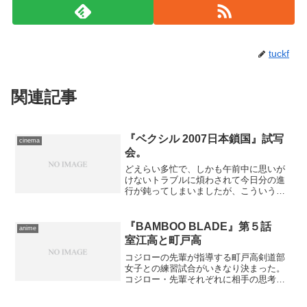
tuckf
関連記事
『ベクシル 2007日本鎖国』試写
cinema
会。
どえらい多忙で、しかも午前中に思いが
けないトラブルに煩わされて今日分の進
行が鈍ってしまいましたが、こういう機
会を逃すと逆にストレスになりそうなの
で、当選していた試写会へと赴く。途
中、秋葉原にてかるーくお買物も済ませ
『BAMBOO BLADE』第５話
anime
てから新橋へ。……早めに出...
室江高と町戸高
コジローの先輩が指導する町戸高剣道部
女子との練習試合がいきなり決まった。
コジロー・先輩それぞれに相手の思考を
読んで席次を割り振るが、いくら最強の
珠姫がいるにしても依然として女子が四