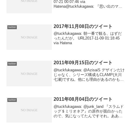
07-21 00:07:46 via
Hatena@tuckfukagawa: 『思い出のマー
ニー』 URL2014-07-20 12:25:45 via
Hatena
2017年11月08日のツイート
twitter
@tuckfukagawa: 朝一番で観る、はずだ
ったんだが。 URL2017-11-09 01:18:45
via Hatena
2011年09月15日のツイート
twitter
@tuckfukagawa: @AzisaiS デザインだけ
じゃなく、シリーズ構成もCLAMP(大川
七瀬)ですね。他にも理由があるのかも知
れませんが。2011-09-16 02:13:57 via
Tween to @AzisaiS@tuc...
2011年08月04日のツイート
twitter
@tuckfukagawa: @junk_land 『スラムド
ッグ＄ミリオネア』の原作が面白かった
ので、気になってたんですそれ。ああや
っぱり面白いんですかー……買いたい本
が多すぎる。2011-08-04 23:59:21 via
Tween...