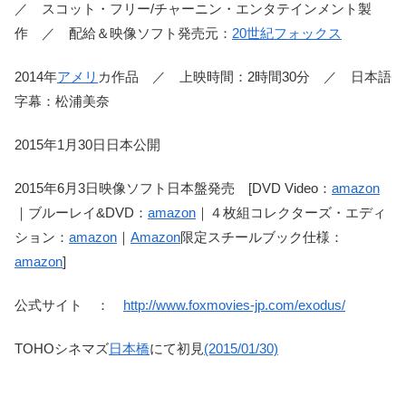
／ スコット・フリー/チャーニン・エンタテインメント製
作 ／ 配給＆映像ソフト発売元：
20世紀フォックス
2014年
アメリ
カ作品 ／ 上映時間：2時間30分 ／ 日本語
字幕：松浦美奈
2015年1月30日日本公開
2015年6月3日映像ソフト日本盤発売 [DVD Video：
amazon
｜ブルーレイ&DVD：
amazon
｜４枚組コレクターズ・エディ
ション：
amazon
｜
Amazon
限定スチールブック仕様：
amazon
]
公式サイト ：
http://www.foxmovies-jp.com/exodus/
TOHOシネマズ
日本橋
にて初見
(2015/01/30)