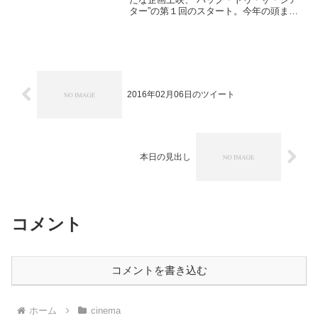
ター”の第１回のスタート。今年の頭ま
で、勉強として毎週１回は古い映画を観
に行っていたのに、春以降それが途絶え
たのがちょっと寂しくなっていたところ
でした。こういう企画...
2016年02月06日のツイート
本日の見出し
コメント
コメントを書き込む
ホーム
cinema