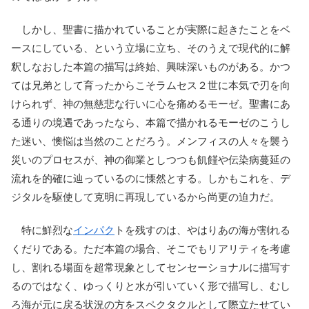
しかし、聖書に描かれていることが実際に起きたことをベ
ースにしている、という立場に立ち、そのうえで現代的に解
釈しなおした本篇の描写は終始、興味深いものがある。かつ
ては兄弟として育ったからこそラムセス２世に本気で刃を向
けられず、神の無慈悲な行いに心を痛めるモーゼ。聖書にあ
る通りの境遇であったなら、本篇で描かれるモーゼのこうし
た迷い、懊悩は当然のことだろう。メンフィスの人々を襲う
災いのプロセスが、神の御業としつつも飢饉や伝染病蔓延の
流れを的確に辿っているのに慄然とする。しかもこれを、デ
ジタルを駆使して克明に再現しているから尚更の迫力だ。
特に鮮烈な
インパク
トを残すのは、やはりあの海が割れる
くだりである。ただ本篇の場合、そこでもリアリティを考慮
し、割れる場面を超常現象としてセンセーショナルに描写す
るのではなく、ゆっくりと水が引いていく形で描写し、むし
ろ海が元に戻る状況の方をスペクタクルとして際立たせてい