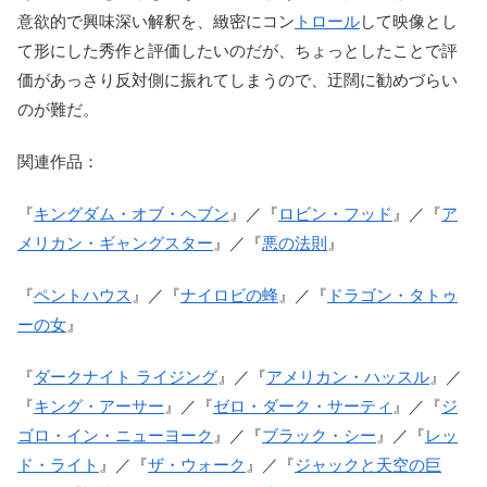
意欲的で興味深い解釈を、緻密にコン
トロール
して映像とし
て形にした秀作と評価したいのだが、ちょっとしたことで評
価があっさり反対側に振れてしまうので、迂闊に勧めづらい
のが難だ。
関連作品：
『
キングダム・オブ・ヘブン
』／『
ロビン・フッド
』／『
ア
メリカン・ギャングスター
』／『
悪の法則
』
『
ペントハウス
』／『
ナイロビの蜂
』／『
ドラゴン・タトゥ
ーの女
』
『
ダークナイト ライジング
』／『
アメリカン・ハッスル
』／
『
キング・アーサー
』／『
ゼロ・ダーク・サーティ
』／『
ジ
ゴロ・イン・ニューヨーク
』／『
ブラック・シー
』／『
レッ
ド・ライト
』／『
ザ・ウォーク
』／『
ジャックと天空の巨