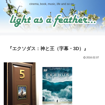
cinema, book, music, life and so on...
『エクソダス：神と王（字幕・3D）』
2016.02.07