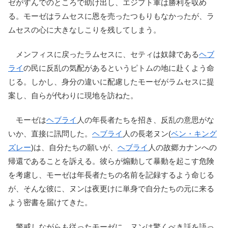
ゼがすんでのところで助け出し、エジプト軍は勝利を収め
る。モーゼはラムセスに恩を売ったつもりもなかったが、ラ
ムセスの心に大きなしこりを残してしまう。
メンフィスに戻ったラムセスに、セティは奴隷である
ヘブ
ライ
の民に反乱の気配があるというピトムの地に赴くよう命
じる。しかし、身分の違いに配慮したモーゼがラムセスに提
案し、自らが代わりに現地を訪ねた。
モーゼは
ヘブライ
人の年長者たちを招き、反乱の意思がな
いか、直接に訊問した。
ヘブライ
人の長老ヌン(
ベン・キング
ズレー
)は、自分たちの願いが、
ヘブライ
人の故郷カナンへの
帰還であることを訴える。彼らが煽動して暴動を起こす危険
を考慮し、モーゼは年長者たちの名前を記録するよう命じる
が、そんな彼に、ヌンは夜更けに単身で自分たちの元に来る
よう密書を届けてきた。
警戒しながらも従ったモーゼに、ヌンは驚くべき話を語っ