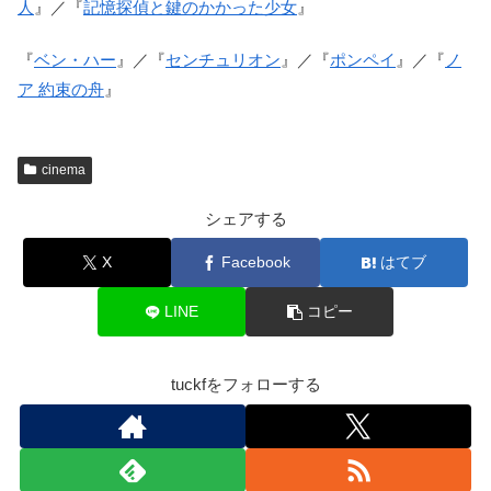
人
』／『
記憶探偵と鍵のかかった少女
』
『
ベン・ハー
』／『
センチュリオン
』／『
ポンペイ
』／『
ノ
ア 約束の舟
』
cinema
シェアする
X
Facebook
はてブ
LINE
コピー
tuckfをフォローする