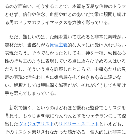
るのが面白い。そうすることで、本篇を安易な信仰のドラマ
とせず、信仰や信念、血筋や絆とのあいだで常に煩悶し続け
る男のドラマのクライマックスを力強く彩っている。
ただ、難しいのは、距離を置いて眺めると非常に興味深い
題材だが、当然ながら
原理主義
的な人々には受け入れづらい
表現だろう。そうでなかったとしても、神を一種、幼稚な心
性の持ち主のように表現している点に眉をひそめる人はいる
だろうし、そういう点を許容したところで、中盤あたりの災
厄の表現の汚らわしさに嫌悪感を抱く向きもあるに違いな
い。解釈としては興味深く誠実だが、それがどうしても受け
手を選んでしまっている。
新釈で描く、というのはどれほど優れた監督でもリスクを
背負う。もうじき80歳になんなんとするヴェテランにして傑
出した
ヴィジュアリスト
の
リドリー・スコット
といえども、
そのリスクを乗りきれなかった感がある。個人的には非常に