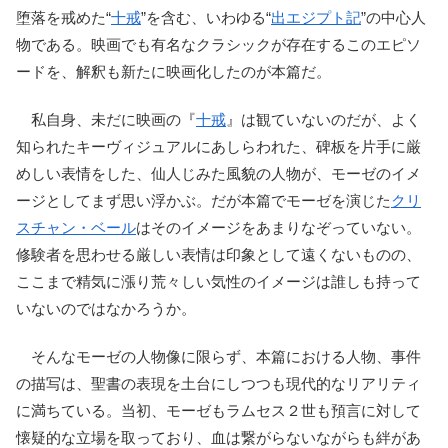
堕落を戒めた“
十戒
”を含む、いわゆる“
出エジプト記
”の中心人
物である。映画でも有名なクラシックが存在するこのエピソ
ードを、解釈も新たに映画化したのが本篇だ。
私自身、未だに映画の『
十戒
』は観ていないのだが、よく
知られたキーヴィジュアルにあしらわれた、碑板を片手に厳
めしい表情をした、仙人じみた風貌の人物が、モーゼのイメ
ージとしてまず思い浮かぶ。だが本篇でモーゼを演じた
クリ
スチャン・ベール
はそのイメージをあまりなぞっていない。
修験者を思わせる厳しい表情は印象として遠くないものの、
ここまで精気に漲り荒々しい気性のイメージは誰しも持って
いないのではなかろうか。
そんなモーゼの人物像に限らず、本篇における人物、事件
の描写は、聖書の表現を土台にしつつも現代的なリアリティ
に満ちている。当初、モーゼもラムセス２世も預言に対して
懐疑的な立場を取っており、血は繋がらないながらも絆があ