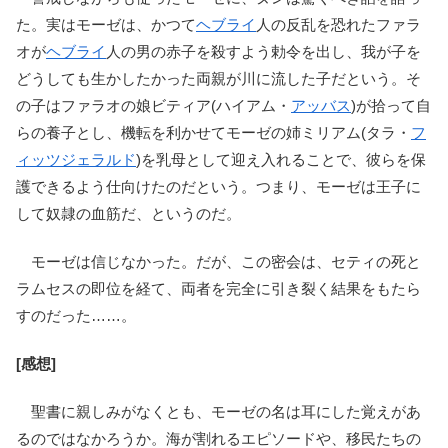
た。実はモーゼは、かつて
ヘブライ
人の反乱を恐れたファラ
オが
ヘブライ
人の男の赤子を殺すよう勅令を出し、我が子を
どうしても生かしたかった両親が川に流した子だという。そ
の子はファラオの娘ビティア(ハイアム・
アッバス
)が拾って自
らの養子とし、機転を利かせてモーゼの姉ミリアム(タラ・
フ
ィッツジェラルド
)を乳母として迎え入れることで、彼らを保
護できるよう仕向けたのだという。つまり、モーゼは王子に
して奴隷の血筋だ、というのだ。
モーゼは信じなかった。だが、この密会は、セティの死と
ラムセスの即位を経て、両者を完全に引き裂く結果をもたら
すのだった……。
[感想]
聖書に親しみがなくとも、モーゼの名は耳にした覚えがあ
るのではなかろうか。海が割れるエピソードや、移民たちの