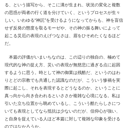
る、という描写から、そこに溝が生まれ、状況の変化と複数
の思惑が両者の行く道を分けていく、というプロセスが生々
しい。いわゆる“神託”を受けるようになってからも、神を盲信
せず反発の態度を取るモーゼや、その神の振る舞いによって
起こる災厄の表現のえげつなさは、眉をひそめたくなるほど
だ。
本篇の評価がいまいちなのは、この辺りの独自の、極めて
現代的な神の捉え方、災いの表現が無慈悲に過ぎる点に起因
するように思う。時として神の御業は残酷だ、というのはわ
りとどの宗教でも共通した認識なのだが、こういう惨禍を実
際に起こし、それを表現するとどうなるのか、ということに
真っ向から向き合われるといささか複雑な心境になる。私は
引いた立ち位置から眺めているし、こういう酷たらしさにつ
いても表現としてなら抵抗は少ないのだが、信仰心が強い、
と自身を捉えている人ほど本篇に対して複雑な印象を受ける
のではなかろうか。