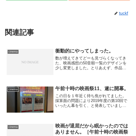
tuckf
関連記事
衝動的にやってしまった。
cinema
数が増えてきてどーも見づらくなってき
た、映画感想の50音順一覧のデザインを
少し変更しました。とりあえず、作品名
が縦に並ぶことを優先し、監督・主演俳
優の情報を補足的に参照できるように調
整。やってみたらやたら時間がかかった
ので*1、当座はこのま...
午前十時の映画祭11、遂に開幕。
cinema
この日を１年近く待ち焦がれてました。
採算面の問題により2019年度の第10回で
いったん幕を引く、と発表していました
が、多くの声によって復活が決定。前回
から１年の猶予のあいだに、料金体系の
見直し、午前中の開映を基本としつつス
ケジュールは各劇場...
映画が退屈だから眠かったのでは
cinema
ありません。［午前十時の映画祭