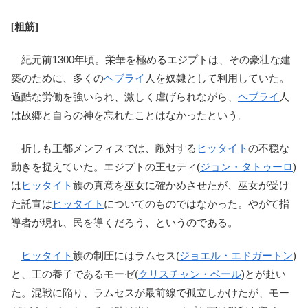
[粗筋]
紀元前1300年頃。栄華を極めるエジプトは、その豪壮な建
築のために、多くの
ヘブライ
人を奴隷として利用していた。
過酷な労働を強いられ、激しく虐げられながら、
ヘブライ
人
は故郷と自らの神を忘れたことはなかったという。
折しも王都メンフィスでは、敵対する
ヒッタイト
の不穏な
動きを捉えていた。エジプトの王セティ(
ジョン・タトゥーロ
)
は
ヒッタイト
族の真意を巫女に確かめさせたが、巫女が受け
た託宣は
ヒッタイト
についてのものではなかった。やがて指
導者が現れ、民を導くだろう、というのである。
ヒッタイト
族の制圧にはラムセス(
ジョエル・エドガートン
)
と、王の養子であるモーゼ(
クリスチャン・ベール
)とが赴い
た。混戦に陥り、ラムセスが最前線で孤立しかけたが、モー