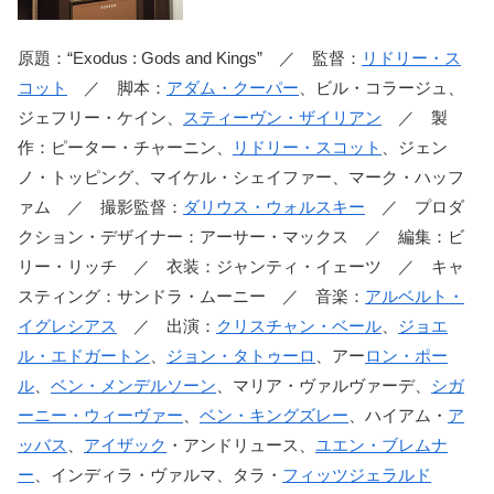
原題：“Exodus : Gods and Kings” ／ 監督：
リドリー・ス
コット
／ 脚本：
アダム・クーパー
、ビル・コラージュ、
ジェフリー・ケイン、
スティーヴン・ザイリアン
／ 製
作：ピーター・チャーニン、
リドリー・スコット
、ジェン
ノ・トッピング、マイケル・シェイファー、マーク・ハッフ
ァム ／ 撮影監督：
ダリウス・ウォルスキー
／ プロダ
クション・デザイナー：アーサー・マックス ／ 編集：ビ
リー・リッチ ／ 衣装：ジャンティ・イェーツ ／ キャ
スティング：サンドラ・ムーニー ／ 音楽：
アルベルト・
イグレシアス
／ 出演：
クリスチャン・ベール
、
ジョエ
ル・エドガートン
、
ジョン・タトゥーロ
、アー
ロン・ポー
ル
、
ベン・メンデルソーン
、マリア・ヴァルヴァーデ、
シガ
ーニー・ウィーヴァー
、
ベン・キングズレー
、ハイアム・
ア
ッバス
、
アイザック
・アンドリュース、
ユエン・ブレムナ
ー
、インディラ・ヴァルマ、タラ・
フィッツジェラルド