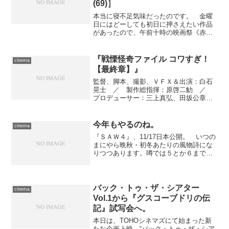
(69)］
本当に寝不足気味だったのです。 金曜
日にはどーしても初日に押さえたい作品
があったので、午前十時の映画祭《赤の
50本》今週分を押さえる機会は今日しか
ない。ネットで予約しようと座席一覧を
開くと、いつも利用しているあたりの席
『戦慄怪奇ファイル コワすぎ！
cinema
が３列まとめて埋まって...
【最終章】』
監督、脚本、撮影、ＶＦＸ＆出演：白石
晃士 ／ 製作総指揮：原啓二觔 ／
プロデューサー：三上真弘、田坂公章
／ 出演：宇野祥平、大迫茂生、久保山
智夏 ／ 制作プロダクション：ビデオ
プランニング ／ 製作＆映像ソフト発
今年もやるのね。
cinema
売：ニューセレクト ／ ...
『ＳＡＷ４』、11/17日本公開。 いつの
まにやら晩秋・初冬あたりの風物詩にな
りつつあります。噂では５とか６まで契
約が進んでいるとかいないとか。
バック・トゥ・ザ・シアター
cinema
Vol.1から『グスコーブドリの伝
記』試写会へ。
本日は、TOHOシネマズにて始まった新
たな企画上映、“バック・トゥ・ザ・シア