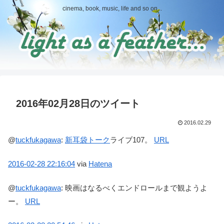
cinema, book, music, life and so on...
2016年02月28日のツイート
2016.02.29
@
tuckfukagawa
:
新耳袋
トーク
ライブ107。
URL
2016-02-28
22:16:04
via
Hatena
@
tuckfukagawa
:
映画はなるべくエンドロールまで観ようよ
ー。
URL