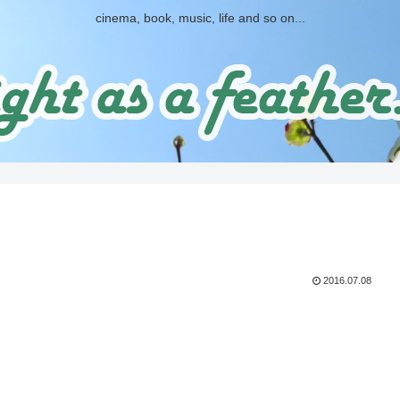
cinema, book, music, life and so on...
2016.07.08