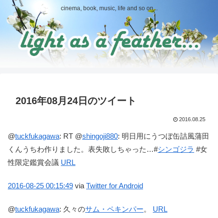
cinema, book, music, life and so on...
2016年08月24日のツイート
2016.08.25
@
tuckfukagawa
:
RT @
shingoji880
: 明日用にうつぼ缶詰風蒲田
くんうちわ作りました。表失敗しちゃった…#
シンゴジラ
#女
性限定鑑賞会議
URL
2016-08-25
00:15:49
via
Twitter for Android
@
tuckfukagawa
:
久々の
サム・ペキンパー
。
URL