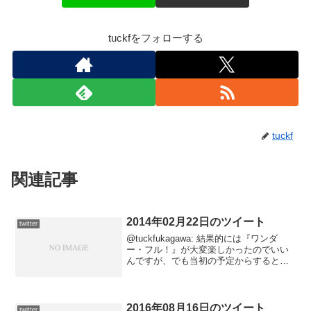
tuckfをフォローする
tuckf
関連記事
2014年02月22日のツイート
twitter
@tuckfukagawa: 結果的には『ワンダ
ー・フル！』が大変楽しかったのでいい
んですが、でも当初の予定からすると、
意地でも夕方に出かけて２本立てにし
て、早めにチケットを確保しておくべき
だったなー。後の祭りではあるが。2014-
02-2...
2016年08月16日のツイート
twitter