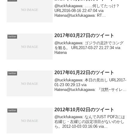
@tuckfukagawa: ……何してたっけ？
URL2016-08-16 22:47:04 via
Hatena@tuckfukagawa: RT
@IIMA_Hiroaki: 一方で、マスメディアが
ことばの誤解・迷信を打ち消す役割を
果...
2017年03月27日のツイート
twitter
@tuckfukagawa: ゴジラの足許でコング
を観る。 URL2017-03-27 21:27:34 via
Hatena
2017年01月22日のツイート
twitter
@tuckfukagawa: 本日の見出し URL2017-
01-23 00:29:13 via
Hatena@tuckfukagawa: 『沈黙−サイレン
ス−（2016）』 URL2017-01-22 22:48:26
via Haten...
2012年10月02日のツイート
twitter
@tuckfukagawa: なんでJUST PDF2には
右綴じ・左綴じの設定項目がないのかし
ら。2012-10-03 03:16:06 via
Janetter@tuckfukagawa: 特に報告もあり