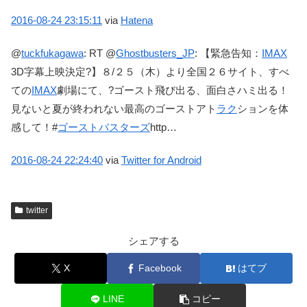
2016-08-24
23:15:11
via
Hatena
@
tuckfukagawa
:
RT @
Ghostbusters_JP
: 【緊急告知：
IMAX
3D字幕上映決定?】８/２５（木）より全国２６サイト、すべ
ての
IMAX
劇場にて、?ゴースト飛び出る、面白さハミ出る！
見ないと夏が終われない最高のゴーストアト
ラク
ションを体
感して！#
ゴーストバスターズ
http…
2016-08-24
22:24:40
via
Twitter for Android
twitter
シェアする
X
Facebook
はてブ
LINE
コピー