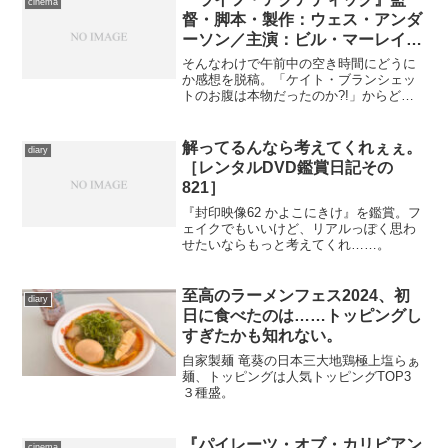
cinema
いだ小さい方の...
督・脚本・製作：ウェス・アンダ
ーソン／主演：ビル・マーレイ／
配給：ブエナ ビスタ インターナ
そんなわけで午前中の空き時間にどうに
ショナル(ジャパン)
か感想を脱稿。「ケイト・ブランシェッ
トのお腹は本物だったのか?!」からどう
ぞ。妊娠しているという役柄ですが、こ
の作品のオファーを受けた直後、本当に
妊娠していることが判明したそうです
解ってるんなら考えてくれぇぇ。
diary
――やっぱり本物なんだろ...
［レンタルDVD鑑賞日記その
821］
『封印映像62 かよこにきけ』を鑑賞。フ
ェイクでもいいけど、リアルっぽく思わ
せたいならもっと考えてくれ……。
至高のラーメンフェス2024、初
diary
日に食べたのは……トッピングし
すぎたかも知れない。
自家製麺 竜葵の日本三大地鶏極上塩らぁ
麺、トッピングは人気トッピングTOP3
３種盛。
『パイレーツ・オブ・カリビアン
cinema