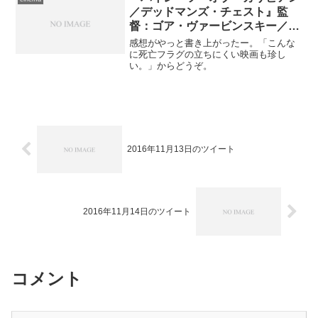
／デッドマンズ・チェスト』監
督：ゴア・ヴァービンスキー／主
演：ジョニー・デップ／配給：
感想がやっと書き上がったー。「こんな
BUENA VISTA
に死亡フラグの立ちにくい映画も珍し
い。」からどうぞ。
INTERNATIONAL(JAPAN)
2016年11月13日のツイート
2016年11月14日のツイート
コメント