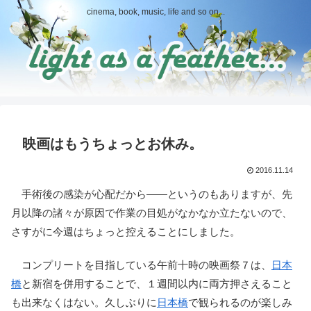
cinema, book, music, life and so on...
映画はもうちょっとお休み。
2016.11.14
手術後の感染が心配だから――というのもありますが、先
月以降の諸々が原因で作業の目処がなかなか立たないので、
さすがに今週はちょっと控えることにしました。
コンプリートを目指している午前十時の映画祭７は、
日本
橋
と新宿を併用することで、１週間以内に両方押さえること
も出来なくはない。久しぶりに
日本橋
で観られるのが楽しみ