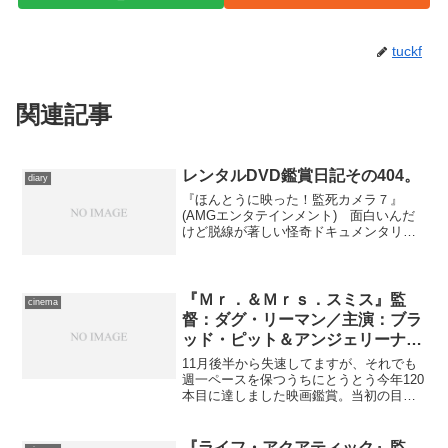
tuckf
関連記事
レンタルDVD鑑賞日記その404。
diary
『ほんとうに映った！監死カメラ７』
(AMGエンタテインメント) 面白いんだ
けど脱線が著しい怪奇ドキュメンタリ
ー・シリーズ第７巻。廃墟に滞在してい
た男性が遭遇した怪異や、商店街の監視
カメラが捉えた奇妙な映像、また瞬間移
動する“日本人形”など、...
『Ｍｒ．＆Ｍｒｓ．スミス』監
cinema
督：ダグ・リーマン／主演：ブラ
ッド・ピット＆アンジェリーナ・
ジョリー／配給：東宝東和
11月後半から失速してますが、それでも
週一ペースを保つうちにとうとう今年120
本目に達しました映画鑑賞。当初の目標
は“煩悩の数”だったから、もうさすがに充
分でしょう。 本日訪れたのは、日比谷
スカラ座。春頃からみゆき座の名前を継
『ライフ・アクアティック』監