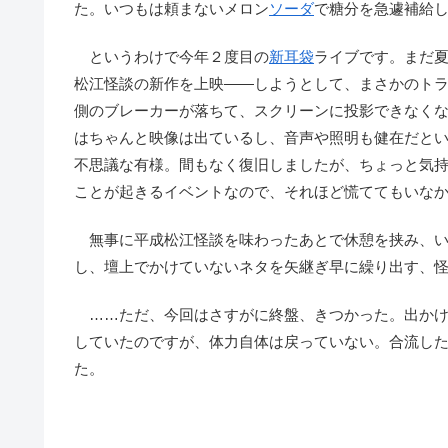
た。いつもは頼まないメロン
ソーダ
で糖分を急遽補給
というわけで今年２度目の
新耳袋
ライブです。まだ
松江怪談の新作を上映――しようとして、まさかのト
側のブレーカーが落ちて、スクリーンに投影できなく
はちゃんと映像は出ているし、音声や照明も健在だと
不思議な有様。間もなく復旧しましたが、ちょっと気
ことが起きるイベントなので、それほど慌ててもいな
無事に平成松江怪談を味わったあとで休憩を挟み、い
し、壇上でかけていないネタを矢継ぎ早に繰り出す、
……ただ、今回はさすがに終盤、きつかった。出かけ
していたのですが、体力自体は戻っていない。合流し
た。