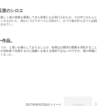
反逆のシロエ
は新しく成人検査を通過してきた若者たちを受け入れたが、その中にやたらと
・シロエがいた。何かにつけてキースに刃向かい、かつて彼が打ち立てた記録
れてい...
ー作品。
ようか、と迷いを漏らしておりましたが、結局は公開済の懸案を消化すること
はや自転車で往復するのに躊躇いを覚える場所ではないのですが、朝の準備に
なった...
2017年04月23日のツイート