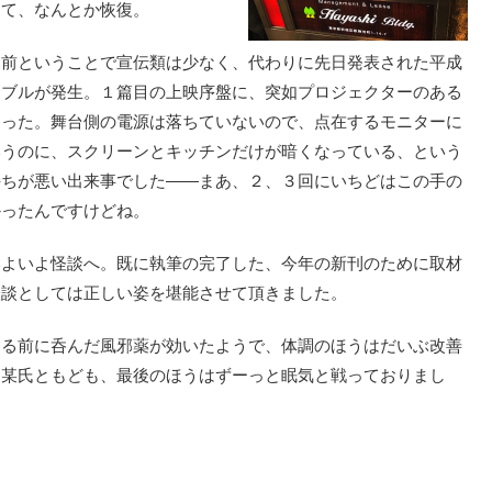
して、なんとか恢復。
夏前ということで宣伝類は少なく、代わりに先日発表された平成
ラブルが発生。１篇目の上映序盤に、突如プロジェクターのある
なった。舞台側の電源は落ちていないので、点在するモニターに
いうのに、スクリーンとキッチンだけが暗くなっている、という
持ちが悪い出来事でした――まあ、２、３回にいちどはこの手の
かったんですけどね。
よいよ怪談へ。既に執筆の完了した、今年の新刊のために取材
怪談としては正しい姿を堪能させて頂きました。
る前に呑んだ風邪薬が効いたようで、体調のほうはだいぶ改善
た某氏ともども、最後のほうはずーっと眠気と戦っておりまし