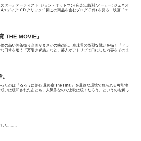
ター』アーティスト: ジョン・オットマン(音楽)出版社/メーカー: ジェネオ
/14メディア: CD クリック: 1回この商品を含むブログ (1件) を見る 映画『エ
THE MOVIE』
評価の高い無茶振り企画がまさかの映画化。卓球界の熾烈な戦いを描く『ドラ
妙な日常を追う『万引き裸族』など、芸人がアドリブで口にした内容をそのま
章。
たのは『るろうに剣心 最終章 The Final』を最適な環境で観られる可能性
除或いは緩和されたあとも、人気作なので上映は続くだろう、というのも解っ
でした……。