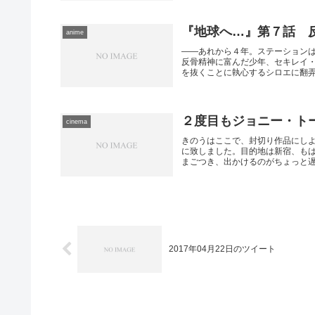
『地球へ…』第７話 
anime
――あれから４年。ステーション
反骨精神に富んだ少年、セキレイ
を抜くことに執心するシロエに翻弄さ
２度目もジョニー・ト
cinema
きのうはここで、封切り作品にし
に致しました。目的地は新宿、も
まごつき、出かけるのがちょっと遅く
2017年04月22日のツイート