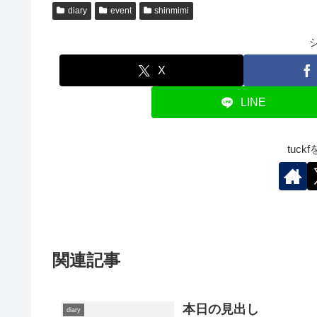
diary
event
shinmimi
X
LINE
tuc
関連記事
本日の見出し
diary