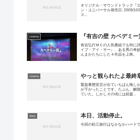
オリジナル・サウンドトラック『エス
ン・ユニバーサル発売日: 2009/10
ス...
『有吉の壁 カベデミー賞 
cinema
有吉弘行ＭＣの人気番組でも特に
イブ・アイ・サー』、ある男の奇
んまかたちにした４作品を上映。
やっと観られたよ最終
cinema
緊急事態宣言が出ていちばん悔しかっ
が下がったことです。たぶん、解
ていた。しかしその頃には続篇...
本日、活動停止。
diary
今回の松江旅行はなかなかハード