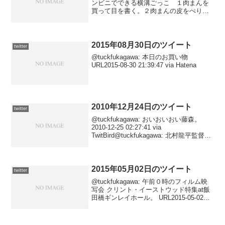
ンビニでできる横溝ごっこ １肉まんを
買って目を書く。２肉まんの皮をぺりぺ
りぺりとはがす。３中の肉がいい感じに
見えたところで「佐清、もうよい」と言
う４食べる。ウマー。2013...
2015年08月30日のツイート
twitter
@tuckfukagawa: 本日のお買い物
URL2015-08-30 21:39:47 via Hatena
2010年12月24日のツイート
twitter
@tuckfukagawa: おいおいおい藤森。
2010-12-25 02:27:41 via
TwitBird@tuckfukagawa: 北村龍平監督の
ハリウッド第一作『ミッドナイト・ミー
ト・トレイン』、けっきょくDVD直行か
ぁ……ヴィ...
2015年05月02日のツイート
twitter
@tuckfukagawa: 午前０時のフィルム映
写会 クリント・イーストウッド特集at飯
田橋ギンレイホール。 URL2015-05-02
22:58:05 via Hatena@tuckfukagawa: RT
@gloomynews: ...