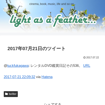
cinema, book, music, life and so on...
2017年07月21日のツイート
2017.07.22
@
tuckfukagawa
:
レンタルDVD鑑賞日記その536。
URL
2017-07-21
22:09:32
via
Hatena
twitter
シェアする