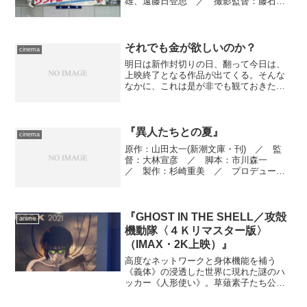
雄、遠藤日登思 ／ 撮影監督：藤石
修 ／ 美術監督：清水剛 ／ ＶＦＸ
スーパーヴァイザー：西村了 ／ 照
明：磯野雅宏 ／ 装飾：松下利秀
／ 編集：日下部元孝 ／ 衣裳：澤...
それでも金が欲しいのか？
cinema
明日は新作封切りの日、翻って今日は、
上映終了となる作品が出てくる。そんな
なかに、これは是が非でも観ておきた
い、と思っていた１本があったので、選
択の余地なくお出かけと相成りました。
TOHOシネマズ日比谷オープンでの最終
日の上映は僅か２回、うち...
『異人たちとの夏』
cinema
原作：山田太一(新潮文庫・刊) ／ 監
督：大林宣彦 ／ 脚本：市川森一
／ 製作：杉崎重美 ／ プロデューサ
ー：樋口清 ／ 撮影：阪本善尚 ／
美術：薩谷和夫 ／ 照明：佐久間丈
彦 ／ 編集：太田和夫 ／ 録音：島
田満 ／ 音楽：篠崎正嗣 ...
『GHOST IN THE SHELL／攻殻
anime
機動隊〈４Ｋリマスター版〉
（IMAX・2K上映）』
高度なネットワークと身体機能を補う
《義体》の浸透した世界に現れた謎のハ
ッカー《人形使い》。草薙素子たち公安
９課はその追跡の過程で、世界の深淵へ
と踏み込んでいく――士郎正宗原作、押