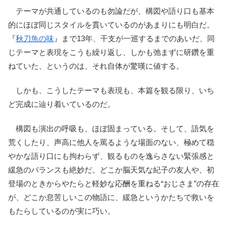
テーマが共通しているのも勿論だが、構図や語り口も基本
的にほぼ同じスタイルを貫いているのがあまりにも明白だ。
『
秋刀魚の味
』まで13年、干支が一巡するまでのあいだ、同
じテーマと表現をこうも繰り返し、しかも弛まずに研鑽を重
ねていた、というのは、それ自体が驚嘆に値する。
しかも、こうしたテーマも表現も、本篇を観る限り、いち
ど完成に辿り着いているのだ。
構図も演出の呼吸も、ほぼ固まっている。そして、語気を
荒くしたり、声高に他人を罵るような場面のない、極めて穏
やかな語り口にも拘わらず、観るものを逸らさない緊張感と
緩急のバランスも絶妙だ。どこか脳天気な紀子の友人や、初
登場のときからやたらと軽妙な応酬を重ねる“おじさま”の存在
が、どこか息苦しいこの物語に、緩急というかたちで救いを
もたらしているのが実に巧い。