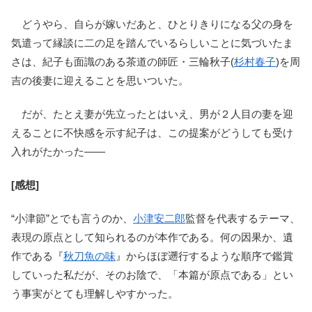
どうやら、自らが嫁いだあと、ひとりきりになる父の身を
気遣って縁談に二の足を踏んでいるらしいことに気づいたま
さは、紀子も面識のある茶道の師匠・三輪秋子(
杉村春子
)を周
吉の後妻に迎えることを思いついた。
だが、たとえ妻が先立ったとはいえ、男が２人目の妻を迎
えることに不快感を示す紀子は、この提案がどうしても受け
入れがたかった――
[感想]
“小津節”とでも言うのか、
小津安二郎
監督を代表するテーマ、
表現の原点として知られるのが本作である。何の因果か、遺
作である『
秋刀魚の味
』からほぼ遡行するような順序で鑑賞
していった私だが、そのお陰で、「本篇が原点である」とい
う事実がとても理解しやすかった。