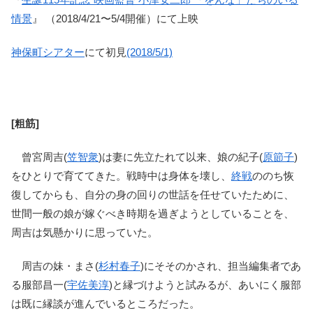
情景
』 （2018/4/21〜5/4開催）にて上映
神保町シアター
にて初見
(2018/5/1)
[粗筋]
曾宮周吉(
笠智衆
)は妻に先立たれて以来、娘の紀子(
原節子
)
をひとりで育ててきた。戦時中は身体を壊し、
終戦
ののち恢
復してからも、自分の身の回りの世話を任せていたために、
世間一般の娘が嫁ぐべき時期を過ぎようとしていることを、
周吉は気懸かりに思っていた。
周吉の妹・まさ(
杉村春子
)にそそのかされ、担当編集者であ
る服部昌一(
宇佐美淳
)と縁づけようと試みるが、あいにく服部
は既に縁談が進んでいるところだった。