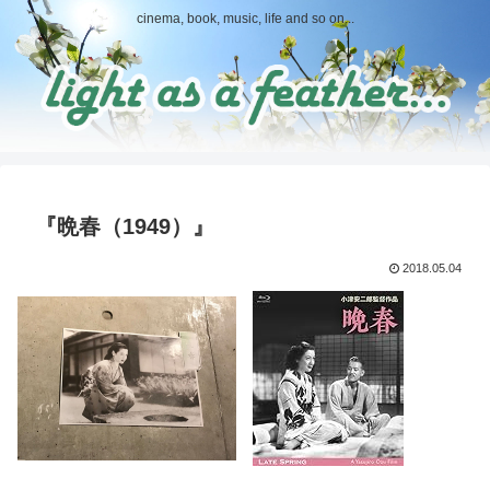
cinema, book, music, life and so on...
『晩春（1949）』
2018.05.04