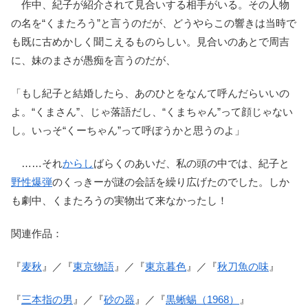
作中、紀子が紹介されて見合いする相手がいる。その人物
の名を“くまたろう”と言うのだが、どうやらこの響きは当時で
も既に古めかしく聞こえるものらしい。見合いのあとで周吉
に、妹のまさが愚痴を言うのだが、
「もし紀子と結婚したら、あのひとをなんて呼んだらいいの
よ。“くまさん”、じゃ落語だし、“くまちゃん”って顔じゃない
し。いっそ“くーちゃん”って呼ぼうかと思うのよ」
……それ
からし
ばらくのあいだ、私の頭の中では、紀子と
野性爆弾
のくっきーが謎の会話を繰り広げたのでした。しか
も劇中、くまたろうの実物出て来なかったし！
関連作品：
『
麦秋
』／『
東京物語
』／『
東京暮色
』／『
秋刀魚の味
』
『
三本指の男
』／『
砂の器
』／『
黒蜥蜴（1968）
』