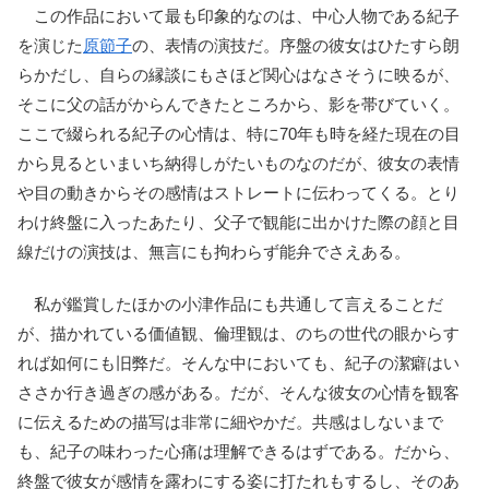
この作品において最も印象的なのは、中心人物である紀子
を演じた
原節子
の、表情の演技だ。序盤の彼女はひたすら朗
らかだし、自らの縁談にもさほど関心はなさそうに映るが、
そこに父の話がからんできたところから、影を帯びていく。
ここで綴られる紀子の心情は、特に70年も時を経た現在の目
から見るといまいち納得しがたいものなのだが、彼女の表情
や目の動きからその感情はストレートに伝わってくる。とり
わけ終盤に入ったあたり、父子で観能に出かけた際の顔と目
線だけの演技は、無言にも拘わらず能弁でさえある。
私が鑑賞したほかの小津作品にも共通して言えることだ
が、描かれている価値観、倫理観は、のちの世代の眼からす
れば如何にも旧弊だ。そんな中においても、紀子の潔癖はい
ささか行き過ぎの感がある。だが、そんな彼女の心情を観客
に伝えるための描写は非常に細やかだ。共感はしないまで
も、紀子の味わった心痛は理解できるはずである。だから、
終盤で彼女が感情を露わにする姿に打たれもするし、そのあ