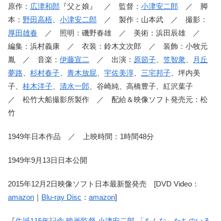
原作：
広津和郎
『父と娘』 ／ 監督：
小津安二郎
／ 脚
本：
野田高梧
、
小津安二郎
／ 製作：山本武 ／ 撮影：
厚田雄春
／ 照明：磯野春雄 ／ 美術：浜田辰雄 ／
編集：浜村義康 ／ 衣装：鈴木文次郎 ／ 装飾：小牧元
胤 ／ 音楽：
伊藤宣二
／ 出演：
原節子
、
笠智衆
、
月丘
夢路
、
杉村春子
、
青木放屁
、
宇佐美淳
、
三宅邦子
、坪内美
子、
桂木洋子
、
清水一郎
、谷崎純、高橋豊子、紅沢葉子
／ 松竹大船撮影所製作 ／ 配給＆映像ソフト発売元：松
竹
1949年日本作品 ／ 上映時間：1時間48分
1949年9月13日日本公開
2015年12月2日映像ソフト日本最新盤発売 [DVD Video：
amazon
｜
Blu-ray Disc
：
amazon
]
『
生誕115年記念 映画監督 小津安二郎 「をんな」たちのいる