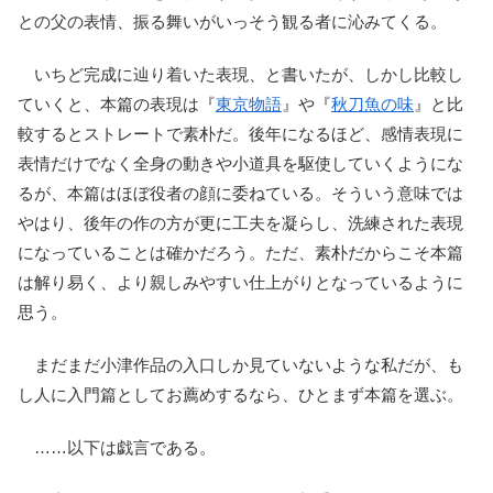
との父の表情、振る舞いがいっそう観る者に沁みてくる。
いちど完成に辿り着いた表現、と書いたが、しかし比較し
ていくと、本篇の表現は『
東京物語
』や『
秋刀魚の味
』と比
較するとストレートで素朴だ。後年になるほど、感情表現に
表情だけでなく全身の動きや小道具を駆使していくようにな
るが、本篇はほぼ役者の顔に委ねている。そういう意味では
やはり、後年の作の方が更に工夫を凝らし、洗練された表現
になっていることは確かだろう。ただ、素朴だからこそ本篇
は解り易く、より親しみやすい仕上がりとなっているように
思う。
まだまだ小津作品の入口しか見ていないような私だが、も
し人に入門篇としてお薦めするなら、ひとまず本篇を選ぶ。
……以下は戯言である。