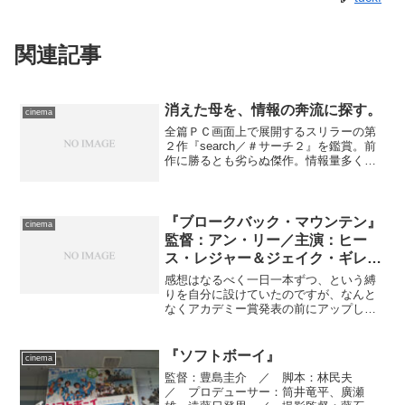
関連記事
消えた母を、情報の奔流に探す。
cinema
全篇ＰＣ画面上で展開するスリラーの第
２作『search／＃サーチ２』を鑑賞。前
作に勝るとも劣らぬ傑作。情報量多くて
ついていくのが大変だが！
『ブロークバック・マウンテン』
cinema
監督：アン・リー／主演：ヒー
ス・レジャー＆ジェイク・ギレン
ホール／配給：WISEPOLICY
感想はなるべく一日一本ずつ、という縛
りを自分に設けていたのですが、なんと
なくアカデミー賞発表の前にアップして
おいたほうがいいような気がして、今回
に限り縛りを外しました。「とりあえず
魚籠のなかはちゃんと確認しましょ
『ソフトボーイ』
cinema
う。」からどうぞ。ある意味教...
監督：豊島圭介 ／ 脚本：林民夫
／ プロデューサー：筒井竜平、廣瀬