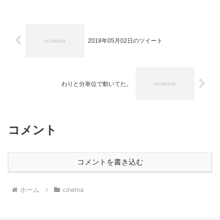
井守監督、のちのＳＦ映画に多大な影響
を及ぼしたサイバーパンク。
2018年05月02日のツイート
わりと分単位で動いてた。
コメント
コメントを書き込む
ホーム
cinema