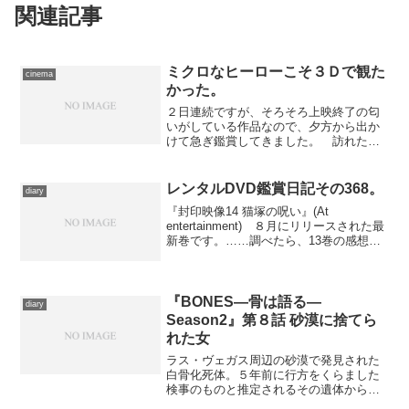
関連記事
ミクロなヒーローこそ３Ｄで観た
cinema
かった。
２日連続ですが、そろそろ上映終了の匂
いがしている作品なので、夕方から出か
けて急ぎ鑑賞してきました。 訪れたの
はTOHOシネマズ日劇、鑑賞したのは“マ
ーヴェル・ユニヴァース”最新作、ダメ親
父が特殊スーツにより史上最少のヒーロ
レンタルDVD鑑賞日記その368。
diary
ーに変貌する『アン...
『封印映像14 猫塚の呪い』(At
entertainment) ８月にリリースされた最
新巻です。……調べたら、13巻の感想書
いてなかったんですけど、もう記憶も朧
だからいいや。 初期は『ほん呪』の元
スタッフが携わっていたくらいですか
ら、ある...
『BONES―骨は語る―
diary
Season2』第８話 砂漠に捨てら
れた女
ラス・ヴェガス周辺の砂漠で発見された
白骨化死体。５年前に行方をくらました
検事のものと推定されるその遺体からほ
ど近くには、真新しい女性の屍体も転が