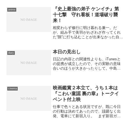
っていた。ギャンブル絡みの犯行が疑わ
れるが、殺害された状況が特定できな
『史上最強の弟子 ケンイチ』第
anime
い。様々な事実から、女性の...
十七撃 守れ看板！道場破り襲
来！
相変わらず修行に明け暮れる兼一。だ
が、組み手で美羽がわざわざ作ってくれ
た“隙”に打ち込むことが出来なかった自分
に、不甲斐ない思いを募らせるばかり。
そんな矢先、梁山泊に道場破りが出没す
る。しかも、師匠連が総出で留守にして
本日の見出し
diary
いるときに―― 崩れ気...
日記の内容との関連性よりも、iTunesと
の提携が成立したので、その実験の意味
合いのほうが大きかったりして。中島み
ゆきが1980年に発表した、色んな意味で
の代表作より、唯一励まされた気分にな
れる曲を。
映画鑑賞２本立て、うち１本は
cinema
『こわい童謡 裏の章』トークイ
ベント付上映
仕事で色々とある状況ですが、既に今日
の行動は決めてあったので、躊躇なく出
発、電車にて新宿入り。 まず新宿ガー
デンシネマに立ち寄って、前に試写会で
鑑賞した『転校生 さよなら あなた』の
プログラムを購入。既に上映は終了して