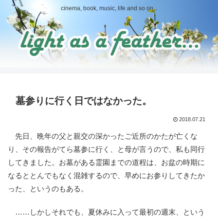
cinema, book, music, life and so on...
墓参りに行く日ではなかった。
2018.07.21
先日、晩年の父と親交の深かったご近所のかたが亡くな
り、その報告がてら墓参に行く、と母が言うので、私も同行
してきました。お墓がある霊園までの道程は、お盆の時期に
なるととんでもなく混雑するので、早めにお参りしてきたか
った、というのもある。
……しかしそれでも、夏休みに入って最初の週末、という