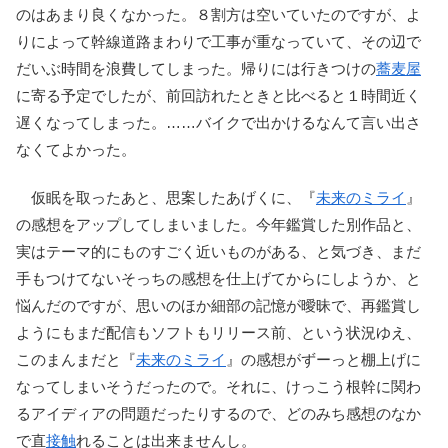
のはあまり良くなかった。８割方は空いていたのですが、よ
りによって幹線道路まわりで工事が重なっていて、その辺で
だいぶ時間を浪費してしまった。帰りには行きつけの
蕎麦屋
に寄る予定でしたが、前回訪れたときと比べると１時間近く
遅くなってしまった。……バイクで出かけるなんて言い出さ
なくてよかった。
仮眠を取ったあと、思案したあげくに、『
未来のミライ
』
の感想をアップしてしまいました。今年鑑賞した別作品と、
実はテーマ的にものすごく近いものがある、と気づき、まだ
手もつけてないそっちの感想を仕上げてからにしようか、と
悩んだのですが、思いのほか細部の記憶が曖昧で、再鑑賞し
ようにもまだ配信もソフトもリリース前、という状況ゆえ、
このまんまだと『
未来のミライ
』の感想がずーっと棚上げに
なってしまいそうだったので。それに、けっこう根幹に関わ
るアイディアの問題だったりするので、どのみち感想のなか
で直
接触
れることは出来ませんし。