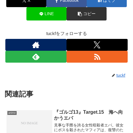
X
Facebook
はてブ
LINE
コピー
tuckfをフォローする
tuckf
関連記事
『ゴルゴ13』Target.15 海へ向
anime
かうエバ
見事な手際を誇る女性暗殺者エバ。彼女
にボスを殺されたマフィアは、復讐のた