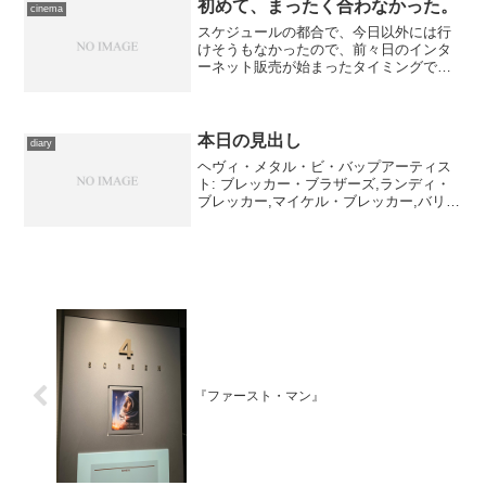
初めて、まったく合わなかった。
cinema
スケジュールの都合で、今日以外には行
けそうもなかったので、前々日のインタ
ーネット販売が始まったタイミングでチ
ケットを確保しておいて、本日は朝から
六本木へ。天気予報は今週あたまの時点
で雨と言っていましたし、近づきつつあ
る台風の影響も考えられた...
本日の見出し
diary
ヘヴィ・メタル・ビ・バップアーティス
ト: ブレッカー・ブラザーズ,ランディ・
ブレッカー,マイケル・ブレッカー,バリ
ー・フィナティー,テリー・ボジオ,ニー
ル・ジェイソン出版社/メーカー: BMG
JAPAN発売日: 2005/10/26メディ...
『ファースト・マン』