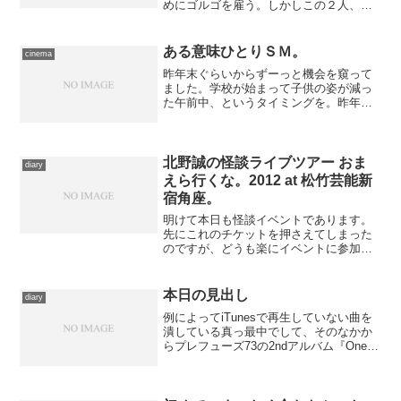
めにゴルゴを雇う。しかしこの２人、３
年前にある因縁を持っていた。ふたりは
とある船の上で出逢ったが、出航間もな
く、どこかに爆弾が仕掛けられている、
ある意味ひとりＳＭ。
cinema
という話が広まって、船内...
昨年末ぐらいからずーっと機会を窺って
ました。学校が始まって子供の姿が減っ
た午前中、というタイミングを。昨年は
３人で訪れたのでまだ気恥ずかしさも少
なかったのですが今年は１人、また、大
人がひとりだけ紛れ込んでいたら本来の
観客であるお子様のほうが...
北野誠の怪談ライブツアー おま
diary
えら行くな。2012 at 松竹芸能新
宿角座。
明けて本日も怪談イベントであります。
先にこれのチケットを押さえてしまった
のですが、どうも楽にイベントに参加す
るためには、映画を観に行かないほうが
無難だ、と感じたので、本日も観たい作
品が幾つか封切られるものの、泣く泣く
本日の見出し
diary
後日送りに。 予め食事を...
例によってiTunesで再生していない曲を
潰している真っ最中でして、そのなかか
らプレフューズ73の2ndアルバム『One
Word Extinguisher』に収録された一曲
を。様々な音源をカット＆ペーストで加
工して作りあげた音が、不穏な魅...