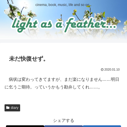
cinema, book, music, life and so on...
未だ快復せず。
2020.01.10
病状は変わってきてますが、まだ楽になりません……明日
に乞うご期待。っていうかもう勘弁してくれ……。
diary
シェアする