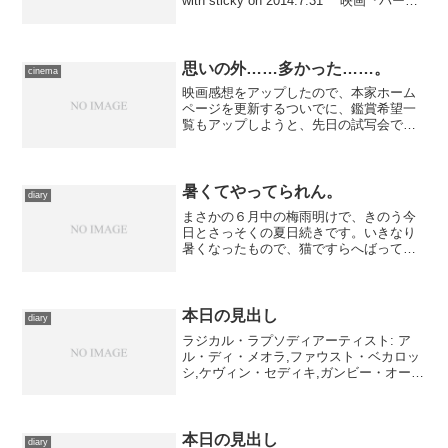
with sticky on 2014.7.31 映画『パーフ
ェクト ワールド』劇中で使用...
思いの外……多かった……。
cinema
映画感想をアップしたので、本家ホーム
ページを更新するついでに、鑑賞希望一
覧もアップしようと、先日の試写会で配
られていた、各配給会社の新作ラインナ
ップから観たいものを抽出して載せてみ
ました。 ……多いな。 あちこちにア
ンテナを広げて、気になっ...
暑くてやってられん。
diary
まさかの６月中の梅雨明けで、きのう今
日とさっそくの夏日続きです。いきなり
暑くなったもので、猫ですらへばってお
ります。１匹はずーっと窓際で転がって
るし、もう１匹はきょう１日で２回くら
いしか姿を見なかったし。 映画感想の
宿題のなかでも特に古いも...
本日の見出し
diary
ラジカル・ラプソディアーティスト: ア
ル・ディ・メオラ,ファウスト・ベカロッ
シ,ケヴィン・セディキ,ガンビー・オーテ
ィズ,ピーター・カスザス,ヴィクター・ミ
ランダ,ピーター・アースキン,チャーリ
ー・ヘイデン,ミノ・シネル,ゴンサロ・ル
バルカ...
本日の見出し
diary