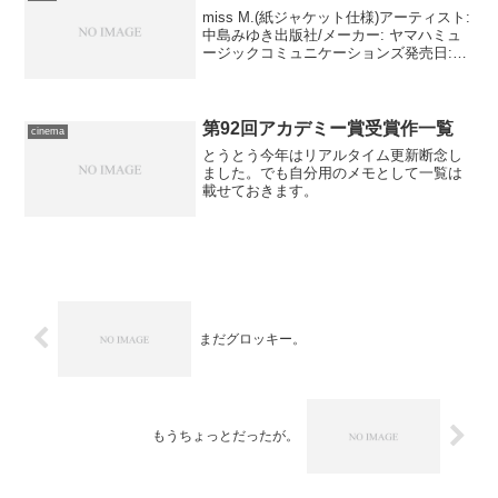
miss M.(紙ジャケット仕様)アーティスト:
中島みゆき出版社/メーカー: ヤマハミュ
ージックコミュニケーションズ発売日:
2008/10/01メディア: CD購入: 1人 クリッ
ク: 4回この商品を含むブログ (13件) を見
る 今日...
第92回アカデミー賞受賞作一覧
cinema
とうとう今年はリアルタイム更新断念し
ました。でも自分用のメモとして一覧は
載せておきます。
まだグロッキー。
もうちょっとだったが。