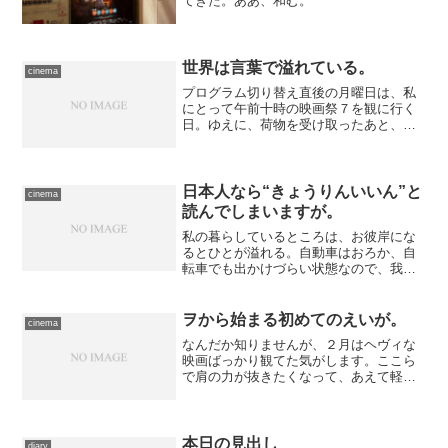
てきた。ああ、和む。
世界は言葉で溢れている。
cinema
プログラム切り替え直後の月曜日は、私
にとって午前十時の映画祭７を観に行く
日。ゆえに、荷物を受け取ったあと、デ
スクトップの修理の報告書だけざっと目
を通したら、それ以上中身を確認するこ
ともせずに自転車で日本橋まで馳せ参じ
たわけです……チケットだ...
日本人なら“きょうりんいいん”と
cinema
読んでしまいますが。
私の暮らしているところは、お彼岸にな
るとひとが溢れる。自動車はおろか、自
転車でも出かけづらい状態なので、我が
家は基本的には出かけません。しかしき
ょうは、取り壊す家から資源ゴミだけ持
ってくるため、少し早い時間に母の運転
ヲから始まる初めてのえいが。
cinema
で車を出しました。向こう...
なんだか知りませんが、２月はヘヴィな
映画ばっかり観てた気がします。ここら
で肩の力が抜きたくなって、あえて軽そ
うな作品を選んでみました。 劇場は
TOHOシネマズ上野……いちばん足を運
びやすい映画館で、去年は訪問回数もト
ップになったんですが、今...
本日の見出し
diary