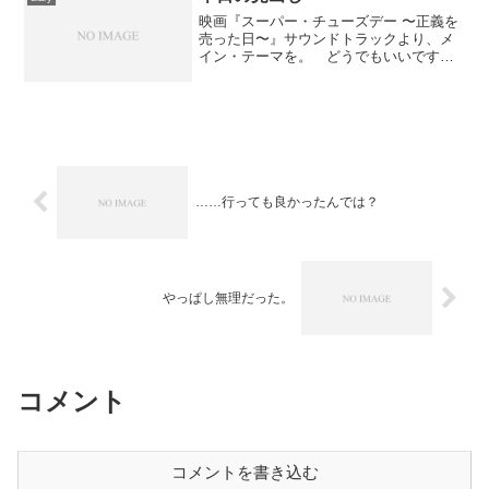
映画『スーパー・チューズデー 〜正義を
売った日〜』サウンドトラックより、メ
イン・テーマを。 どうでもいいです
が、この作曲者はアレクサンドル・“デス
プラ”なのか“デプラ”なのか……媒体によ
って表記に揺れがあって、私もどっちに
していいのか悩んで...
……行っても良かったんでは？
やっぱし無理だった。
コメント
コメントを書き込む