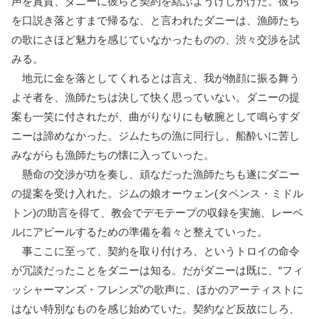
声を賞賛、ダニーに彼らと契約を結ぶようけしかけた。彼ら
を口説き落とすまで帰るな、と言われたダニーは、漁師たち
の歌にさほど魅力を感じていなかったものの、渋々交渉を試
みる。
地元に金を落としてくれるとは言え、我が物顔に振る舞う
よそ者を、漁師たちは決して快く思っていない。ダニーの提
案も一笑に付されたが、曲がりなりにも敏腕として鳴らすダ
ニーは諦めなかった。ジムたちの漁に同行し、船酔いに苦し
みながらも漁師たちの懐に入っていった。
懸命の交渉が功を奏し、頑なだった漁師たちも遂にダニー
の提案を受け入れた。ジムの娘オーウェン(タペンス・ミドル
トン)の助言を得て、教会でデモテープの収録を実施、レーベ
ルにアピールするための準備を着々と整えていった。
事ここに至って、契約を取り付けろ、というトロイの命令
が冗談だったことをダニーは知る。だがダニーは既に、“フィ
ッシャーマンズ・フレンズ”の歌声に、ほかのアーティストに
はない特別なものを感じ始めていた。契約など反故にしろ、