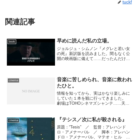
tuckf
関連記事
早めに読んだ私の立場。
book
ジョルジュ・シムノン『メグレと若い女
の死』新訳版を読みました。間もなく公
開の映画版に備えて……だったんだけ
ど。
音楽に苦しめられ、音楽に救われ
cinema
たひと。
情報を知ってから、実はかなり楽しみに
していた１本を観に行ってきました。
劇場はTOHOシネマズシャンテ……天気
は保ちそうなので、自然と移動はバイク
になりましたが、現地に着くまで不安で
仕方なかった。案の定、最初に目指した
『テシス／次に私が殺される』
cinema
駐車場の入口には、二輪...
原題：“Tesis” ／ 監督：アレハンド
ロ・アメナーバル ／ 脚本：アレハン
ドロ・アメナーバル、マテオ・ヒル