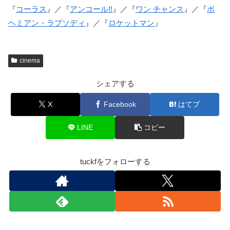
『
コーラス
』／『
アンコール!!
』／『
ワン チャンス
』／『
ボ
ヘミアン・ラプソディ
』／『
ロケットマン
』
cinema
シェアする
X
Facebook
はてブ
LINE
コピー
tuckfをフォローする