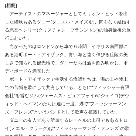
[粗筋]
アーティストのマネージャーとしてミリオン・ヒットを出
した経験もあるダニー(ダニエル・メイズ)は、間もなく結婚す
る悪友ヘンリー(クリスチャン・ブラシントン)の独身最後の旅
行に赴いた。
向かったのはロンドンから車で６時間、イギリス南西部に
ある港町ポート・アイザック。青い海と遠く伸びる丘陵の美
しさで知られる観光地で、ダニーたちは酒を飲み明かし、ボ
ディボードを満喫した。
ポート・アイザックで生活する漁師たちは、海の上や陸上
での苦悩を歌にして共有している。ともに“フィッシャー有限
会社”を営むジム(ジェームズ・ピュアフォイ)やジェイゴ(デヴ
ィッド・ヘイマン)たちは週に一度、港で“フィッシャーマン
ズ・フレンズ”というバンドとして歌声を披露していた。
ダニーの友人であり所属するレーベルの上司でもあるトロ
イ(ノエル・クラーク)は“フィッシャーマンズ・フレンズ”の歌