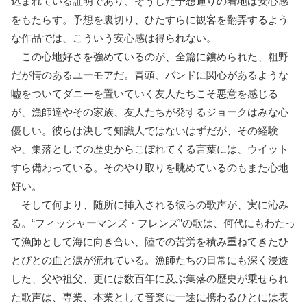
込まれている証明であり、そうした予想通りの着地は安心感
をもたらす。予想を裏切り、ひたすらに観客を翻弄するよう
な作品では、こういう安心感は得られない。
この心地好さを強めているのが、全篇に鏤められた、粗野
だが情のあるユーモアだ。冒頭、バンドに関心があるような
嘘をついてダニーを置いていく友人たちこそ悪意を感じる
が、漁師達やその家族、友人たちが発するジョークはみな心
優しい。彼らは決して知識人ではないはずだが、その経験
や、集落としての歴史からこぼれてくる言葉には、ウイット
すら備わっている。そのやり取りを眺めているのもまた心地
好い。
そして何より、随所に挿入される彼らの歌声が、実に沁み
る。“フィッシャーマンズ・フレンズ”の歌は、何代にもわたっ
て漁師として海に向き合い、陸での苦労を積み重ねてきたひ
とびとの血と涙が流れている。漁師たちの日常にも深く浸透
した、父や祖父、更には数百年に及ぶ集落の歴史が乗せられ
た歌声は、専業、本業として音楽に一途に携わるひとには表