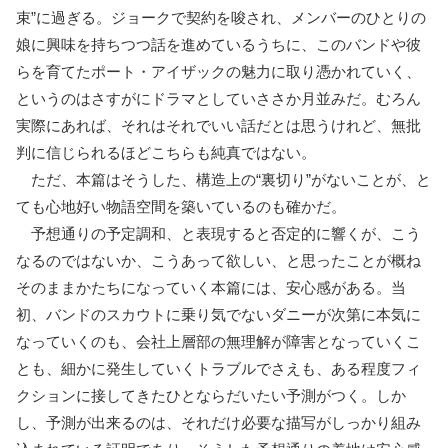
束”に過ぎる。ジョークで契約を唆され、メンバーのひとりの
娘に興味を持ちつつ話を進めているうちに、このバンドや彼
らを育てたポート・アイザックの魅力に取り憑かれていく、
というのはさすがにドラマとしていささか月並みだ。むろん
実際にあれば、それはそれでいい話だとは思うけれど、無批
判に信じられるほどこちらも純真ではない。
ただ、本篇はそうした、構造上の“裏切り”がないことが、と
ても心地好い物語空間を築いているのも確かだ。
予想通りの予定調和、と表現すると否定的に響くが、こう
なるのではないか、こうあって欲しい、と思ったことが概ね
そのままかたちになっていく本篇には、安心感がある。当
初、バンドのスカウトに乗り気でないダニーが次第に本気に
なっていくのも、会社上層部の無理解が障害となっていくこ
とも、細かに発生していくトラブルでさえも、ある程度フィ
クションに接してきたひとならだいたい予測がつく。しか
し、予測が出来るのは、それだけ必要な描写がしっかり組み