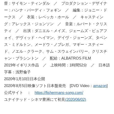
督：サイモン・ティンダル ／ プロダクション・デザイナ
ー：ハンナ・パーディ・フォギン ／ 編集：ジョニー・ド
ークス ／ 衣装：レベッカ・ホール ／ キャスティン
グ：アレックス・ジョンソン ／ 音楽：ルパート・クリス
ティ ／ 出演：ダニエル・メイズ、ジェームズ・ピュアフ
ォイ、デヴィッド・ヘイマン、デイヴ・ジョーンズ、タペン
ス・ミドルトン、メードウ・ノブレガ、マギー・スティー
ド、ノエル・クラーク、サム・スウェインバリー、クリスチ
ャン・ブラシントン ／ 配給：ALBATROS FILM
2019年イギリス作品 ／ 上映時間：1時間52分 ／ 日本語
字幕：浅野倫子
2020年1月10日日本公開
2020年8月5日映像ソフト日本盤発売 [DVD Video：
amazon
]
公式サイト ：
https://fishermans-song.com/
ユナイテッド・シネマ豊洲にて初見
(2020/06/02)