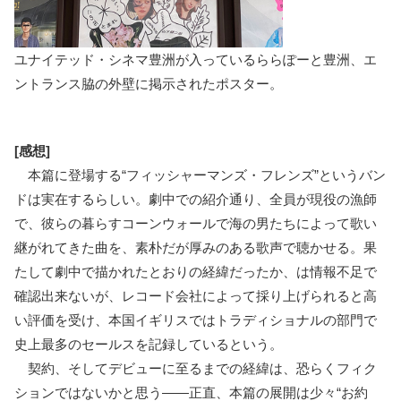
ユナイテッド・シネマ豊洲が入っているららぽーと豊洲、エ
ントランス脇の外壁に掲示されたポスター。
[感想]
本篇に登場する“フィッシャーマンズ・フレンズ”というバン
ドは実在するらしい。劇中での紹介通り、全員が現役の漁師
で、彼らの暮らすコーンウォールで海の男たちによって歌い
継がれてきた曲を、素朴だが厚みのある歌声で聴かせる。果
たして劇中で描かれたとおりの経緯だったか、は情報不足で
確認出来ないが、レコード会社によって採り上げられると高
い評価を受け、本国イギリスではトラディショナルの部門で
史上最多のセールスを記録しているという。
契約、そしてデビューに至るまでの経緯は、恐らくフィク
ションではないかと思う――正直、本篇の展開は少々“お約