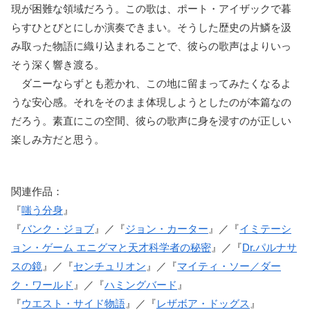
現が困難な領域だろう。この歌は、ポート・アイザックで暮
らすひとびとにしか演奏できまい。そうした歴史の片鱗を汲
み取った物語に織り込まれることで、彼らの歌声はよりいっ
そう深く響き渡る。
ダニーならずとも惹かれ、この地に留まってみたくなるよ
うな安心感。それをそのまま体現しようとしたのが本篇なの
だろう。素直にこの空間、彼らの歌声に身を浸すのが正しい
楽しみ方だと思う。
関連作品：
『
嗤う分身
』
『
バンク・ジョブ
』／『
ジョン・カーター
』／『
イミテーシ
ョン・ゲーム エニグマと天才科学者の秘密
』／『
Dr.パルナサ
スの鏡
』／『
センチュリオン
』／『
マイティ・ソー／ダー
ク・ワールド
』／『
ハミングバード
』
『
ウエスト・サイド物語
』／『
レザボア・ドッグス
』