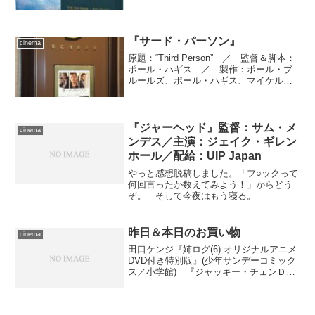
／ 製作：ホセ・ルイス・クエルダ
／ 撮影監督：ハンス・バーマン ／
プロダクション・デザイナー：ウォルフ
ガング・バーマン ／ ...
『サード・パーソン』
cinema
原題：“Third Person” ／ 監督＆脚本：
ポール・ハギス ／ 製作：ポール・ブ
ルールズ、ポール・ハギス、マイケル・
ノジック ／ 撮影監督：ジャン・フィ
リッポ・コルティチェッリ ／ プロダ
クション・デザイナー：ローレンス・ベ
ネット ...
『ジャーヘッド』監督：サム・メ
cinema
ンデス／主演：ジェイク・ギレン
ホール／配給：UIP Japan
やっと感想脱稿しました。「フ○ックって
何回言ったか数えてみよう！」からどう
ぞ。 そして今夜はもう寝る。
昨日＆本日のお買い物
cinema
田口ケンジ『姉ログ(6) オリジナルアニメ
DVD付き特別版』(少年サンデーコミック
ス／小学館) 『ジャッキー・チェンＤＶ
Ｄコレクション第22号 アクシデンタル・
スパイ』(DeAGOSTINI) きょうはどう
にも気勢が上がらなかったので、お...