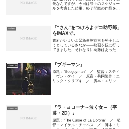
先なんですが、今日は諸々のスケジュー
ルを考慮した結果、終了間際の作品を選
ぶことにしました。どーしても取り漏ら
したくない作品でもありましたし。 訪
れたのは、今年初となる新宿ピカデリ
ー。鑑賞したのは、森田芳光...
「“さん”をつけろよデコ助野郎」
anime
をIMAXで。
政府がいよいよ緊急事態宣言を発令しよ
うとしているさなか――映画を観に行っ
てきました。それなりに葛藤はあったん
ですが、サーヴィス業の苦境もあり、か
ねてから“営業している限り、可能な範囲
で脚を運ぶ」というスタンスを取ること
『ブギーマン』
cinema
に決めていたので、ギリ...
原題：“Boogeyman” ／ 監督：スティ
ーヴン・ケイ ／ 原案・共同製作：エ
リック・クリプキ ／ 脚本：エリッ
ク・クリプキ、ジュリエット・スノード
ン、スタイルズ・ホワイト ／ 製作：
サム・ライミ、ロブ・タパート ／ 製
作総指揮：ゲイリ...
『ラ・ヨローナ～泣く女～（字
cinema
幕・2D）』
原題：“The Curse of La Llorona” ／ 監
督：マイケル・チャベス ／ 脚本：ミ