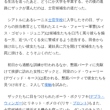
る生活を送ったあと、どうにか大学を卒業する。その後の進
路にザックが選んだのは、士官候補生の道だった。
シアトルにあるレーニエ
士官学校
に入学したその日、ザッ
クらの担当教官として現れたエミール・フォーリー軍曹(ルイ
ス・ゴゼット・ジュニア)は候補生たちを口汚く罵り彼らを煽
る一方、近づいてくる女に警戒するよう忠告する。田舎から
抜け出したい彼女たちは、避妊具に穴を開けて候補生たちを
罠に掛ける、とうそぶくのだった。
初日から過酷な訓練が行われるなか、懇親パーティに先駆
けて挨拶に訪れた女性にザックと、同室のシド・ウォーリー
(デヴィッド・キース)は惹かれる。懇親パーティで彼女たちを
見つけ出すと、２人して
接触
を試みた。
ザックたちに目をつけられたポーラ・ポクリフキ(
デブラ・
ウィンガー
)とリネット・ポメロイ(リサ・
ブロント
)もまた、
士官候補生に接近する機会を窺っていた。ダンスのあとでふ