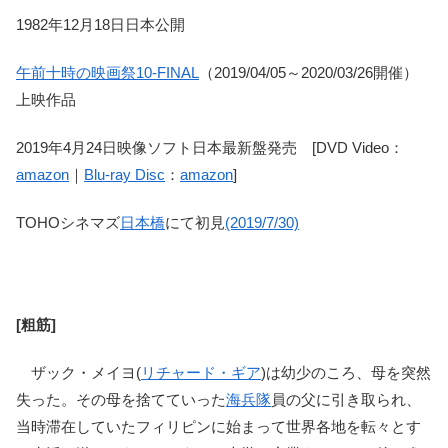
1982年12月18日日本公開
午前十時の映画祭10-FINAL
（2019/04/05～2020/03/26開催）
上映作品
2019年4月24日映像ソフト日本最新盤発売 [DVD Video：
amazon
｜
Blu-ray Disc
：
amazon
]
TOHOシネマズ
日本橋
にて初見
(2019/7/30)
[粗筋]
ザック・メイヨ(
リチャード・ギア
)は幼少のころ、母を突然
失った。その母を捨てていった
海兵隊
員の父に引き取られ、
当時滞在していたフィリピンに始まって世界各地を転々とす