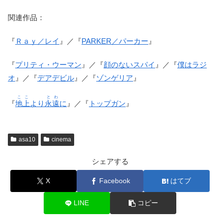
関連作品：
『
Ｒａｙ／レイ
』／『
PARKER／パーカー
』
『
プリティ・ウーマン
』／『
顔のないスパイ
』／『
僕はラジ
オ
』／『
デアデビル
』／『
ゾンゲリア
』
ここ
とわ
『
地上
より
永遠
に
』／『
トップガン
』
asa10
cinema
シェアする
X
Facebook
はてブ
LINE
コピー