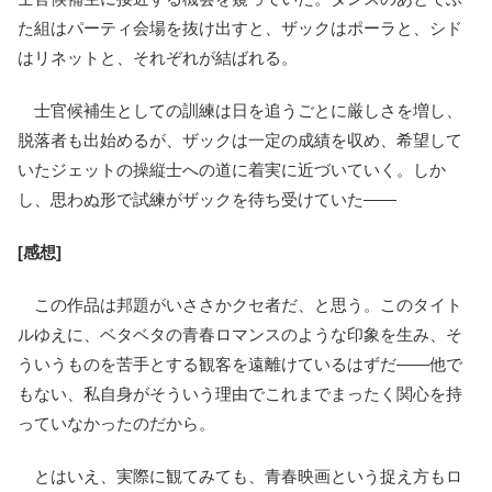
た組はパーティ会場を抜け出すと、ザックはポーラと、シド
はリネットと、それぞれが結ばれる。
士官候補生としての訓練は日を追うごとに厳しさを増し、
脱落者も出始めるが、ザックは一定の成績を収め、希望して
いたジェットの操縦士への道に着実に近づいていく。しか
し、思わぬ形で試練がザックを待ち受けていた――
[感想]
この作品は邦題がいささかクセ者だ、と思う。このタイト
ルゆえに、ベタベタの青春ロマンスのような印象を生み、そ
ういうものを苦手とする観客を遠離けているはずだ――他で
もない、私自身がそういう理由でこれまでまったく関心を持
っていなかったのだから。
とはいえ、実際に観てみても、青春映画という捉え方もロ