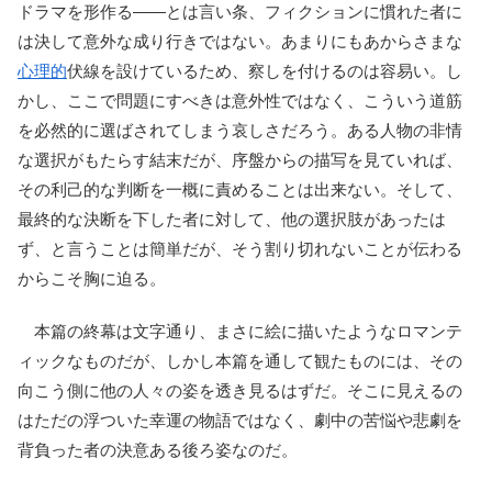
ドラマを形作る――とは言い条、フィクションに慣れた者に
は決して意外な成り行きではない。あまりにもあからさまな
心理的
伏線を設けているため、察しを付けるのは容易い。し
かし、ここで問題にすべきは意外性ではなく、こういう道筋
を必然的に選ばされてしまう哀しさだろう。ある人物の非情
な選択がもたらす結末だが、序盤からの描写を見ていれば、
その利己的な判断を一概に責めることは出来ない。そして、
最終的な決断を下した者に対して、他の選択肢があったは
ず、と言うことは簡単だが、そう割り切れないことが伝わる
からこそ胸に迫る。
本篇の終幕は文字通り、まさに絵に描いたようなロマンテ
ィックなものだが、しかし本篇を通して観たものには、その
向こう側に他の人々の姿を透き見るはずだ。そこに見えるの
はただの浮ついた幸運の物語ではなく、劇中の苦悩や悲劇を
背負った者の決意ある後ろ姿なのだ。