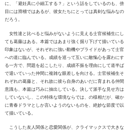
に、「避妊具に小細工する？」という話をしているのも、傍
目には滑稽ではあるが、彼女たちにとっては真剣な悩みなの
だろう。
女性達と比べると悩みがないように見える士官候補生にし
ても葛藤はある。本篇ではあまり強く掘り下げて描いている
印象はないが、それぞれに強い動機やプライドがあって士官
への道に臨んでいる。成績を巡って互いに敵愾心を露わにす
る一方で、問題を起こしたり、成績不振を理由にして道半ば
で退いていった仲間に複雑な眼差しを向ける。士官候補生そ
れぞれの葛藤と、それ故に彼ら自身のあいだに育まれる仲間
意識も、本篇は巧みに抽出している。決して派手な見せ方は
していないし、この特殊な環境ならでは、の様相だが、確か
に青春ドラマとしか言いようのないものを、絶妙な節度で以
て描いている。
こうした友人関係と恋愛関係が、クライマックスで大きな