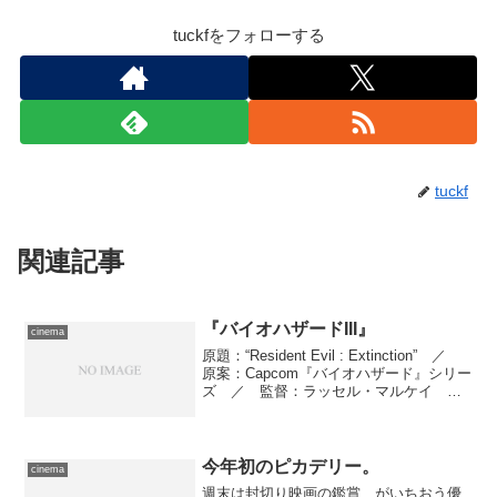
tuckfをフォローする
tuckf
関連記事
『バイオハザードIII』
cinema
原題：“Resident Evil : Extinction” ／
原案：Capcom『バイオハザード』シリー
ズ ／ 監督：ラッセル・マルケイ
／ 脚本：ポール・Ｗ・Ｓ・アンダーソ
ン ／ 製作：ベルント・アイヒンガ
ー、サミュエル・ハディダ、...
今年初のピカデリー。
cinema
週末は封切り映画の鑑賞、がいちおう優