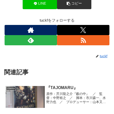
LINE
コピー
tuckfをフォローする
tuckf
関連記事
『TAJOMARU』
cinema
原作：芥川龍之介『藪の中』 ／ 監
督：中野裕之 ／ 脚本：市川森一、水
野力也 ／ プロデューサー：山本又一
郎 ／ 撮影監督：古谷功 ／ 美術：
林田裕至 ／ 照明：高坂俊英 ／ 装