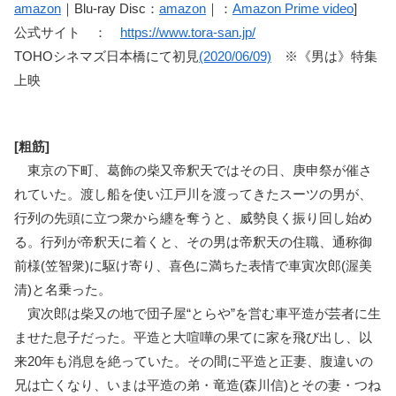
amazon
｜Blu-ray Disc：
amazon
｜：
Amazon Prime video
]
公式サイト ：
https://www.tora-san.jp/
TOHOシネマズ日本橋にて初見
(2020/06/09)
※《男は》特集
上映
[粗筋]
東京の下町、葛飾の柴又帝釈天ではその日、庚申祭が催さ
れていた。渡し船を使い江戸川を渡ってきたスーツの男が、
行列の先頭に立つ衆から纏を奪うと、威勢良く振り回し始め
る。行列が帝釈天に着くと、その男は帝釈天の住職、通称御
前様(笠智衆)に駆け寄り、喜色に満ちた表情で車寅次郎(渥美
清)と名乗った。
寅次郎は柴又の地で団子屋“とらや”を営む車平造が芸者に生
ませた息子だった。平造と大喧嘩の果てに家を飛び出し、以
来20年も消息を絶っていた。その間に平造と正妻、腹違いの
兄は亡くなり、いまは平造の弟・竜造(森川信)とその妻・つね