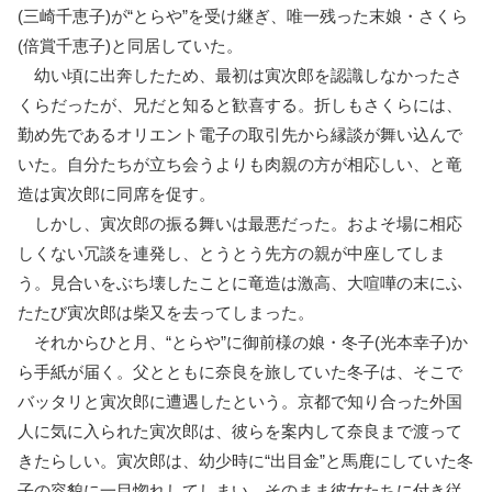
(三崎千恵子)が“とらや”を受け継ぎ、唯一残った末娘・さくら
(倍賞千恵子)と同居していた。
幼い頃に出奔したため、最初は寅次郎を認識しなかったさ
くらだったが、兄だと知ると歓喜する。折しもさくらには、
勤め先であるオリエント電子の取引先から縁談が舞い込んで
いた。自分たちが立ち会うよりも肉親の方が相応しい、と竜
造は寅次郎に同席を促す。
しかし、寅次郎の振る舞いは最悪だった。およそ場に相応
しくない冗談を連発し、とうとう先方の親が中座してしま
う。見合いをぶち壊したことに竜造は激高、大喧嘩の末にふ
たたび寅次郎は柴又を去ってしまった。
それからひと月、“とらや”に御前様の娘・冬子(光本幸子)か
ら手紙が届く。父とともに奈良を旅していた冬子は、そこで
バッタリと寅次郎に遭遇したという。京都で知り合った外国
人に気に入られた寅次郎は、彼らを案内して奈良まで渡って
きたらしい。寅次郎は、幼少時に“出目金”と馬鹿にしていた冬
子の容貌に一目惚れしてしまい、そのまま彼女たちに付き従