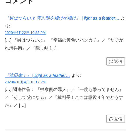
コメント
『男はつらいよ 寅次郎夕焼け小焼け』 | light as a feather…
よ
り:
2020年6月22日 10:55 PM
[…] 『男はつらいよ』 『幸福の黄色いハンカチ』／『たそが
れ清兵衛』／『隠し剣 […]
返信
『浅田家！』 | light as a feather…
より:
2020年10月4日 10:17 PM
[…] 関連作品： 『検察側の罪人』／『一度も撃ってません』
／『そして父になる』／『裁判長！ここは懲役４年でどうす
か』／ […]
返信