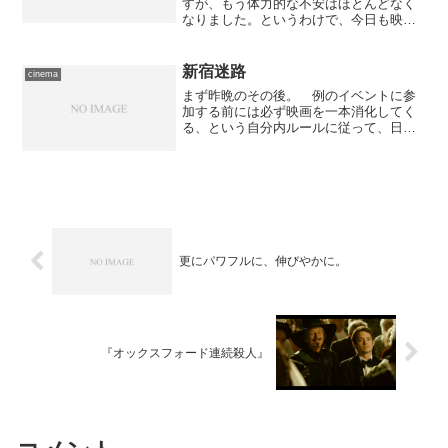
すが、もう体力的な不安はほとんどなく
なりました。というわけで、今日も映画
鑑賞へ。 目的地は新宿です。こないだ
までの雪が降るかという寒さから一転、
春めいた陽気になったので、移動は当然
新宿迷路
cinema
のようにバイクです……さ...
まず昨晩のその後。 例のイベントに参
加する前には必ず映画を一本消化してく
る、という自分内ルールに従って、日記
をアップしたあと早めにお出かけ……の
つもりが某スレッドから離れられずに予
定より十分ほど遅れて出発。冒頭ちょっ
とだけ観られないかも、と...
更にパワフルに、伸びやかに。
『オックスフォード連続殺人』