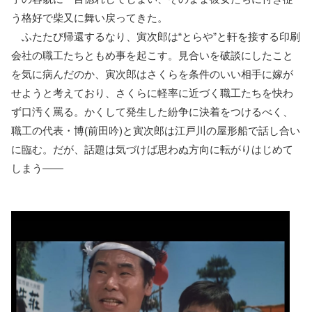
う格好で柴又に舞い戻ってきた。
ふたたび帰還するなり、寅次郎は“とらや”と軒を接する印刷
会社の職工たちともめ事を起こす。見合いを破談にしたこと
を気に病んだのか、寅次郎はさくらを条件のいい相手に嫁が
せようと考えており、さくらに軽率に近づく職工たちを快わ
ず口汚く罵る。かくして発生した紛争に決着をつけるべく、
職工の代表・博(前田吟)と寅次郎は江戸川の屋形船で話し合い
に臨む。だが、話題は気づけば思わぬ方向に転がりはじめて
しまう――