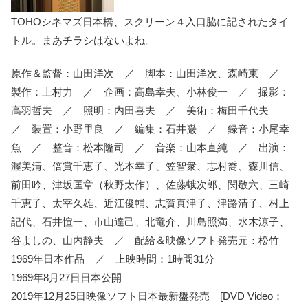
TOHOシネマズ日本橋、スクリーン４入口脇に記されたタイ
トル。まあチラシはないよね。
原作＆監督：山田洋次 ／ 脚本：山田洋次、森崎東 ／
製作：上村力 ／ 企画：高島幸夫、小林俊一 ／ 撮影：
高羽哲夫 ／ 照明：内田喜夫 ／ 美術：梅田千代夫
／ 装置：小野里良 ／ 編集：石井巌 ／ 録音：小尾幸
魚 ／ 整音：松本隆司 ／ 音楽：山本直純 ／ 出演：
渥美清、倍賞千恵子、光本幸子、笠智衆、志村喬、森川信、
前田吟、津坂匡章（秋野太作）、佐藤蛾次郎、関敬六、三崎
千恵子、太宰久雄、近江俊輔、志賀真津子、津路清子、村上
記代、石井愃一、市山達己、北竜介、川島照満、水木涼子、
谷よしの、山内静夫 ／ 配給＆映像ソフト発売元：松竹
1969年日本作品 ／ 上映時間：1時間31分
1969年8月27日日本公開
2019年12月25日映像ソフト日本最新盤発売 [DVD Video：