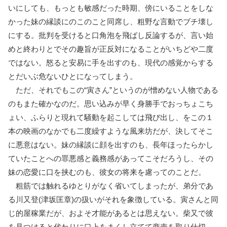
いにしても、もっとも敏感だった時期、傍にいることをしな
かった妹の縁談にのこのこと同席し、粗野な言動でブチ壊し
にする。批判を受けると口角泡を飛ばし反論するが、言い始
めと終わりとでその趣旨が正反対になることがいちどや二度
ではない。怒ると安易に手を出すのも、現代の感覚からする
とだいぶ危ないひとになってしまう。
ただ、それでもこの“寅さん”というのが憎めない人物である
のもまた確かなのだ。思い込みが早く身勝手でおっちょこち
ょい、ふらりと現れて騒動を起こしては飛び出し、をこの１
本の映画のなかでも二度繰すような風来坊だが、決してそこ
に悪意はない。妹の縁談に顔を出すのも、長年ほったらかし
ていたことへの罪悪感と義務感があってこそだろうし、その
妹の恋愛に口を挟むのも、彼女の将来を慮ってのことだ。
粗筋では触れるゆとりがなく省いてしまったが、弟分であ
る川又登(津坂匡章)の扱いがそれを象徴している。寅さんと同
じ的屋稼業だが、およそ才能があるとは思えない。柴又で彼
を見つけると代わりに口上をまくし立てて商売を取り仕切