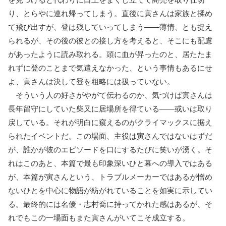
り、とらやに連れ帰ってしまう。直後に寅さんは家族と揉め
て飛び出すが、登は残していってしまう――薄情、とも捉え
られるが、その後の彼との接し方を考えると、そこにも配慮
があったように読み取れる。頭に血が昇ったのと、居たたま
れずに登のことまで気遣えなかった、という事情もあるにせ
よ、寅さんは決して登を粗略には扱っていない。
そういう人の好さがやがて伝わるのか、気づけば寅さんは
長年留守にしていた柴又に居場所を得ている――或いは取り
戻している。それが明白に窺えるのがクライマックスに据え
られたイベントだ。この場面、主役は寅さんではないはずだ
が、誰かが彼のエピソードを口にするたびに笑いが湧く。そ
れはこのあと、本篇で最も印象深いひと幕への導入ではある
が、本篇が寅さんという、トラブルメーカーではあるが憎め
ないひとを中心に物語が紡がれていることを如実に示してい
る。最終的には名優・志村喬に持ってかれた感はあるが、そ
れでもこの一場面もまた寅さんがいてこそ成立する。