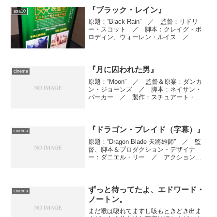
飾：坂本朗 ／ ヴィジュアルディレク
ター：柘植伊佐夫 ／ 編集...
『ブラック・レイン』
asa10
原題：“Black Rain” ／ 監督：リドリ
ー・スコット ／ 脚本：クレイグ・ボ
ロディン、ウォーレン・ルイス ／ 製
作：スタンリー・Ｒ・ジャッフェ、シェ
リー・ランシング ／ 製作総指揮：ク
レイグ・ボロディン、ジュリー・カーカ
ム ／ 撮影...
『月に囚われた男』
cinema
原題：“Moon” ／ 監督＆原案：ダンカ
ン・ジョーンズ ／ 脚本：ネイサン・
パーカー ／ 製作：スチュアート・フ
ェネガン、トルーディ・スタイラー
／ 製作総指揮：マイケル・ヘンリー、
ビル・ジブラ、トレヴァー・ビーティ、
ビル・バンゲイ ／ ...
『ドラゴン・ブレイド（字幕）』
cinema
原題：“Dragon Blade 天將雄師” ／ 監
督、脚本＆プロダクション・デザイナ
ー：ダニエル・リー ／ アクション監
督：ジャッキー・チェン ／ 製作：ジ
ャッキー・チェン、スザンナ・ツァン
／ 製作総指揮：ジャッキー・チェン、
ワン・チヨ...
ずっと待ってたよ、エドワード・
cinema
ノートン。
まだ喉は嗄れてますし咳もときどき出ま