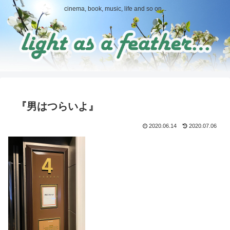
cinema, book, music, life and so on...
『男はつらいよ』
2020.06.14
2020.07.06