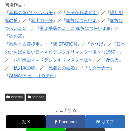
関連作品：
『
幸福の黄色いハンカチ
』／『
たそがれ清兵衛
』／『
隠し剣
鬼の爪
』／『
武士の一分
』／『
家族はつらいよ
』／『
家族は
つらいよ２
』／『
妻よ薔薇のように 家族はつらいよIII
』／
『
砂の器
』
『
散歩する霊柩車
』／『
駅 STATION
』／『
赤ひげ
』／『
日本
のいちばん長い日＜４Ｋデジタルリマスター版＞（1967）
』
／『
八甲田山＜４Ｋデジタルリマスター版＞
』／『
野良犬
』
／『
秋刀魚の味
』／『
死者との結婚
』／『
リターナー
』
『
ALWAYS 三丁目の夕日
』
cinema
torasan
シェアする
X
Facebook
はてブ