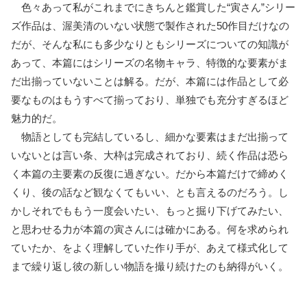
色々あって私がこれまでにきちんと鑑賞した“寅さん”シリー
ズ作品は、渥美清のいない状態で製作された50作目だけなの
だが、そんな私にも多少なりともシリーズについての知識が
あって、本篇にはシリーズの名物キャラ、特徴的な要素がま
だ出揃っていないことは解る。だが、本篇には作品として必
要なものはもうすべて揃っており、単独でも充分すぎるほど
魅力的だ。
物語としても完結しているし、細かな要素はまだ出揃って
いないとは言い条、大枠は完成されており、続く作品は恐ら
く本篇の主要素の反復に過ぎない。だから本篇だけで締めく
くり、後の話など観なくてもいい、とも言えるのだろう。し
かしそれでももう一度会いたい、もっと掘り下げてみたい、
と思わせる力が本篇の寅さんには確かにある。何を求められ
ていたか、をよく理解していた作り手が、あえて様式化して
まで繰り返し彼の新しい物語を撮り続けたのも納得がいく。