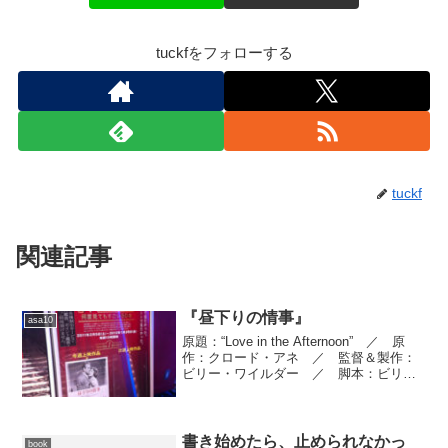
tuckfをフォローする
tuckf
関連記事
『昼下りの情事』
asa10
原題：“Love in the Afternoon” ／ 原
作：クロード・アネ ／ 監督＆製作：
ビリー・ワイルダー ／ 脚本：ビリ
ー・ワイルダー、Ｉ・Ａ・Ｌ・ダイアモ
ンド ／ 撮影監督：ウィリアム・Ｃ・
メラー ／ 美術監督：アレクサンダ
ー・...
書き始めたら、止められなかっ
book