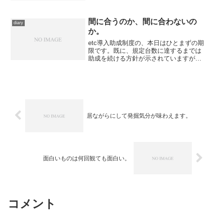
うと、出版芸術社から刊行された横溝自
選傑作選を手に取ったのですが、読むタ
イミングが悪くまだ冒頭1...
間に合うのか、間に合わないの
diary
か。
etc導入助成制度の、本日はひとまずの期
限です。既に、規定台数に達するまでは
助成を続ける方針が示されていますが、
逆に言えばいったいいつまで続くか解ら
ない、ということ。 自動二輪のetcは助
成が始まった時点でもう在庫が払底して
増産待ちとなり、...
居ながらにして発掘気分が味わえます。
面白いものは何回観ても面白い。
コメント