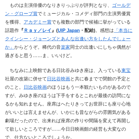
ものは主演俳優のなりきりっぷりが評判となり、
ゴールデ
ン・グローブ賞
でミュージカル・コメディ部門の主演男優賞
を獲得、
アカデミー賞
でも複数の部門で候補に挙がっている
話題作
『
Ｒａｙ／レイ
』(
UIP Japan
・配給)
。感想は
「本当に
クインシー・ジョーンズとあんな出逢い方をしたんでしょー
か」
からどうぞ。稀代の音
楽家
同士の出逢いにしちゃ偶然が
過ぎると思う……ま、いいけど。
ちなみに上映館である日比谷みゆき座は、入っている
東宝
社屋の改築に併せて
日比谷映画
と共に春までで閉館の予定と
のこと。
日比谷映画
のほうはもう一本観たいものがあるので
すが、みゆき座のほうは下手をするとこれが最後の訪問にな
るかも知れません。座席はへたりきってお世辞にも座り心地
がいいとは言えませんが、いかにも昔ながらの雰囲気がある
劇場だったので、出来れば座席の作りや間隔を変えて再開し
て欲しいところですが……今日日映画館の経営も大変なの
で、仕方ないところでしょうか。