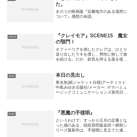
た。
きのうの映画版『近畿地方のある場所に
ついて』感想の余談。
『クレイモア』SCENE15 魔女
anime
の顎門Ｉ
オフィーリアを倒したクレアは、ひとり
送り出したラキを捜し、男性に扮して旅
を続ける。だが、妖気を抑える薬を使っ
た結果、覚醒者狩りに赴いたクレイモア
の一団と鉢合わせてしまう。ラキの痕跡
を探り当てたあと、どうにかやり過ごす
本日の見出し
diary
つもりでいたクレアだが、...
寒水魚(紙ジャケット仕様)アーティスト:
中島みゆき出版社/メーカー: ヤマハミュ
ージックコミュニケーションズ発売日:
2008/10/01メディア: CD クリック: 2回こ
の商品を含むブログ (15件) を見る 中島
みゆきが1981年に...
『悪魔の手毬唄』
book
というわけで、すっかり正月の定番とな
った感のある、稲垣吾郎版金田一耕助シ
リーズ最新作は、手毬唄に見立てた連続
殺人。 せっかくなので原作を再読しよ