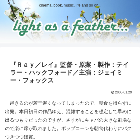
cinema, book, music, life and so on...
『Ｒａｙ／レイ』監督・原案・製作：テイ
ラー・ハックフォード／主演：ジェイミ
ー・フォックス
2005.01.29
起きるのが若干遅くなってしまったので、朝食を摂らずに
出発。本日初日の作品ゆえ、混雑することを想定して早めに
出るつもりだったのですが、さすがにキャパの大きな劇場な
ので楽に席が取れました。ポップコーンを朝食代わりにパク
つきつつ鑑賞。