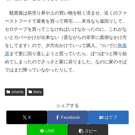
観賞後は前売り券や上の買い物を軽く済ませ、近くのファ
ーストフードで昼食を買って帰宅……本当なら遠回りして、
セロテープを買ってこなければいけなかったのに。これがな
いとカバーかけが出来ない（昔ながらの非常に面倒なかけ方
をしてます）ので、夕方出かけていって購入。ついでに
秋葉
原
まで更に回り道しようと思っていたら、ぽつぽつと降り始
めてしまったのでさっさと家に戻りました。なのに家のそば
ではまだ降っていなかったりして。
cinema
diary
シェアする
X
Facebook
はてブ
LINE
コピー