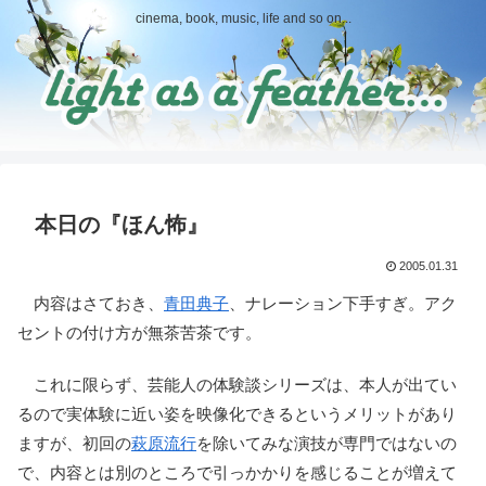
cinema, book, music, life and so on...
本日の『ほん怖』
2005.01.31
内容はさておき、
青田典子
、ナレーション下手すぎ。アク
セントの付け方が無茶苦茶です。
これに限らず、芸能人の体験談シリーズは、本人が出てい
るので実体験に近い姿を映像化できるというメリットがあり
ますが、初回の
萩原流行
を除いてみな演技が専門ではないの
で、内容とは別のところで引っかかりを感じることが増えて