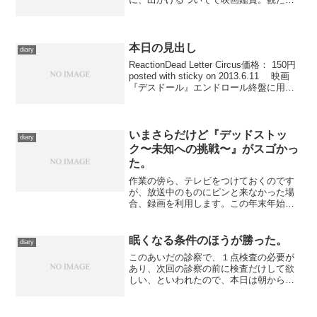
ものをひとつでも消化するべく、２日連
続ですがハシゴすることにしました。
メインイベントは新宿ですが、ひとまず
渋谷まで足を伸ばす。先にレイ...
本日の見出し
diary
ReactionDead Letter Circus価格： 150円
posted with sticky on 2013.6.11 映画
『デスドール』エンドロール終盤に用い
られている曲です。エンドロールにロッ
ク、というのも月並みといや月...
いまさらだけど『デッドストッ
diary
ク〜未知への挑戦〜』がスゴかっ
た。
作業の傍ら、テレビをつけておくのです
が、放送中のものにピンと来なかった場
合、録画を利用します。この年末年始、
そんな流れで、夏場に録画はしたものの
観る機会が得られずほったらかしにして
いたテレ東系の深夜ドラマ『デッドスト
眠くなる条件のほうが勝った。
diary
ック〜未知への挑戦〜』を...
このあいだの診察で、１点検査の必要が
あり、次回の診察の前に検査だけして欲
しい、といわれたので、本日は朝から病
院に赴きました。 腹部エコーというも
ので、これは前日夜から検査まで食事を
摂ってはいけない、という指示がある。