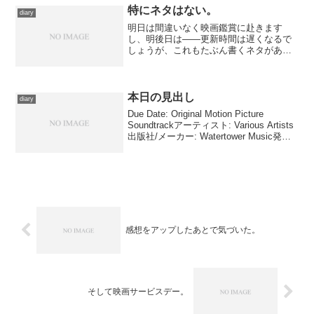
律儀に従い、昨晩は水だけ...
特にネタはない。
diary
明日は間違いなく映画鑑賞に赴きます
し、明後日は――更新時間は遅くなるで
しょうが、これもたぶん書くネタがあ
る。しかし今日は何もありません、ほん
とーに。
本日の見出し
diary
Due Date: Original Motion Picture
Soundtrackアーティスト: Various Artists
出版社/メーカー: Watertower Music発売
日: 2010/11/02メディア: MP3 ダウ...
感想をアップしたあとで気づいた。
そして映画サービスデー。