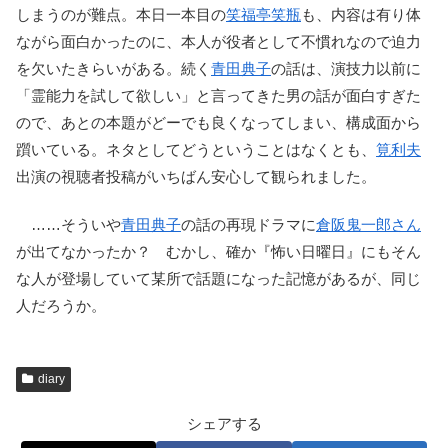
しまうのが難点。本日一本目の
笑福亭笑瓶
も、内容は有り体
ながら面白かったのに、本人が役者として不慣れなので迫力
を欠いたきらいがある。続く
青田典子
の話は、演技力以前に
「霊能力を試して欲しい」と言ってきた男の話が面白すぎた
ので、あとの本題がどーでも良くなってしまい、構成面から
躓いている。ネタとしてどうということはなくとも、
筧利夫
出演の視聴者投稿がいちばん安心して観られました。
……そういや
青田典子
の話の再現ドラマに
倉阪鬼一郎さん
が出てなかったか？ むかし、確か『怖い日曜日』にもそん
な人が登場していて某所で話題になった記憶があるが、同じ
人だろうか。
diary
シェアする