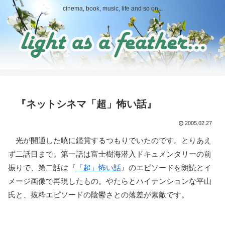
cinema, book, music, life and so on...
『ネットシネマ「超」怖い話』
2005.02.27
光が開通した暁に鑑賞するつもりでいたのです。とりあえ
ず二話目まで。第一話は富士樹海潜入ドキュメンタリーの前
振りで、第二話は『
「超」怖い話
』のエピソードを朗読とイ
メージ画像で再現したもの。やたらとハイテンションな平山
氏と、抜粋エピソードの陰鬱さとの落差が素敵です。