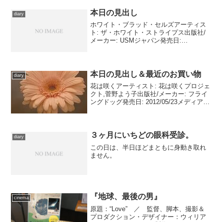
本日の見出し
diary
ホワイト・ブラッド・セルズアーティス
ト: ザ・ホワイト・ストライプス出版社/
メーカー: USMジャパン発売日:
2008/12/03メディア: CD クリック: 1回こ
の商品を含むブログ (1件) を見る 本
日、移動中はずーっとホワイトスト...
本日の見出し＆最近のお買い物
diary
花は咲くアーティスト: 花は咲くプロジェ
クト,菅野よう子出版社/メーカー: フライ
ングドッグ発売日: 2012/05/23メディア:
CD購入: 6人 クリック: 52回この商品を含
むブログ (12件) を見る花は咲くプロジェ
クト『花は咲く...
３ヶ月にいちどの眼科受診。
diary
この日は、半日ほどまともに身動き取れ
ません。
『地球、最後の男』
cinema
原題：“Love” ／ 監督、脚本、撮影＆
プロダクション・デザイナー：ウィリア