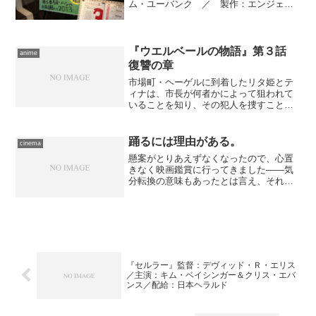
ム・ユーバンク ／ 製作：エンジェル
ズ＆エアウェーヴズ、ダン・フィギュ
ア、ネイト・コルベック、ヴァーテル・
スコット ／ 製作総指揮：トーマス・
デロング、マーク・イ...
『ウエルベールの物語』第３話
anime
復讐の章
市場町・ヘーゲルに到着したリタ姫とテ
ィナは、市長が何者かによって狙われて
いることを知り、その犯人を捜すこと
に。僅かな手懸かりから、犯人が潜伏す
ると見られる教会を探ることにするが、
勘づかれて交戦状態に陥る―― ……あ
踊るには理由がある。
cinema
れー？ 前回はちょっとまと...
懸案がとりあえずなくなったので、心置
きなく映画鑑賞に行ってきました――気
分転換の意味もあったとは言え、それな
りにやましさもあったんですよこれで
も。 台風一過で陽気もいいのでお出か
けはバイクです。自転車――は考慮に容
れませんでした。だって、豊...
『セルラー』監督：デヴィッド・Ｒ・エリス
／主演：キム・ベイシンガー＆クリス・エバ
ンス／配給：日本ヘラルド