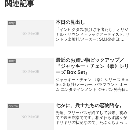
関連記事
本日の見出し
diary
「インビクタス/負けざる者たち」オリジ
ナル・サウンドトラックアーティスト: サ
ントラ出版社/メーカー: SMJ発売日:
2010/02/03メディア: CD購入: 1人 クリッ
ク: 20回この商品を含むブログ (14件) を
見る 映画『イン...
最近のお買い物ピックアップ／
diary
『ジャッキー・チェン《拳》シリ
ーズ Box Set』
ジャッキー・チェン 〈拳〉シリーズ Box
Set 出版社/メーカー: パラマウント ホー
ム エンタテインメント ジャパン発売日:
2012/08/10メディア: Blu-ray購入: 1人 ク
リック: 17回この商品を含むブログ (3
件)...
七夕に、兵士たちの恋物語を。
cinema
先週、フリーパスが終了して以来、初め
ての映画館詣でです。相変わらず諸々が
ギリギリの状況なので、たぶんちょっと
ペースは落ちますが、それでも映画館に
行くのをやめる気はない。 本日は新・