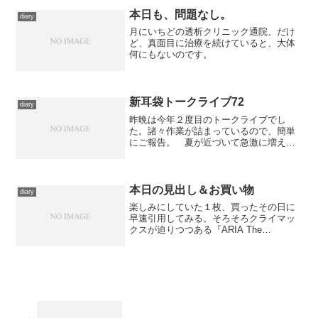
午前十時の映画祭鑑賞のため、毎度なが
らのTOHOシネマズ日本...
本日も、問題なし。
diary
月にいちどの透析クリニック通院、だけ
ど、真面目に治療を続けていると、大体
何にもないのです。
新耳袋トークライブ72
diary
昨晩は今年２度目のトークライブでし
た。諸々作業が詰まっているので、簡単
にご報告。 夏が近づいて急激に増えて
きた宣伝を済ませてから、第１部は例に
よって例の如く、すっかりお馴染みとな
った新耳Ｇメンによる報告。今年は規模
が大きくなっているため、取...
本日の見出し＆お買い物
diary
楽しみにしていた１枚、買ったその日に
早速引用してみる。そろそろクライマッ
クスが迫りつつある『ARIA The
NATURAL』で使用されたヴォーカル曲ば
かり集めたアルバムです。これまでのＯ
Ｐ＆ＥＤと劇中歌を、今回初ＣＤ化され
たものも含めて収...