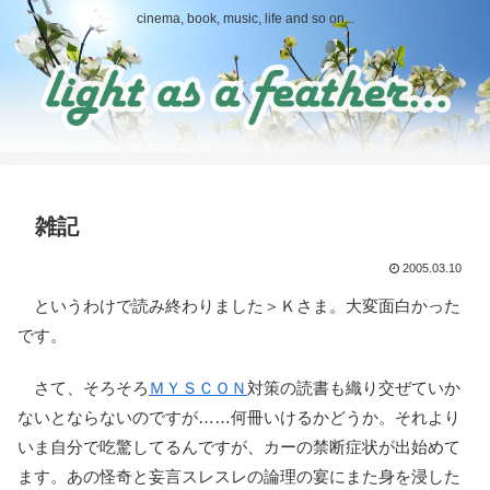
cinema, book, music, life and so on...
雑記
2005.03.10
というわけで読み終わりました＞Ｋさま。大変面白かった
です。
さて、そろそろ
ＭＹＳＣＯＮ
対策の読書も織り交ぜていか
ないとならないのですが……何冊いけるかどうか。それより
いま自分で吃驚してるんですが、カーの禁断症状が出始めて
ます。あの怪奇と妄言スレスレの論理の宴にまた身を浸した