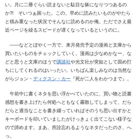
い。月に二冊ぐらい読まないと駄目な躰になりつつあるの
か?! そいつぁ困った。この、早めに読みたいものがやたら
と積み重なった状況でそんなに読めるのか俺。ただでさえ最
近ページを繰るスピードが遅くなっているというのに。
――などとぼやく一方で、来月発売予定の漫画と文庫から
買いたいものをチェックしていく。漫画は少なめかなー、な
どと思うと文庫のほうで
講談社
や光文社が突如として固め打
ちにしてくれるのはいったい。いちばん楽しみなのは当然な
がらジョン・
ディクスン・カー
『死が二人をわかつまで』。
午前中に書くネタを思い浮かべていたのに、買い物と読書
感想を書き上げたら何処へともなく霧散してしまって、だら
だらと適当なことを書き綴っていればそのうち思い出すかと
キーボードを叩いていましたがけっきょく出てこない様子な
ので諦めます。まあ、所詮忘れるようなネタだったのさ、へ
っ。