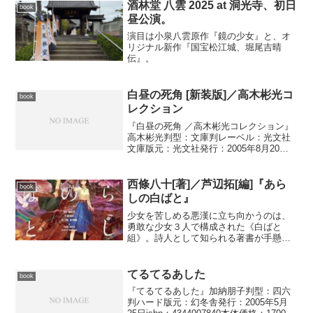
酒林堂 八雲 2025 at 洞光寺、初日
book
昼公演。
演目は小泉八雲原作『鏡の少女』と、オ
リジナル新作『国宝松江城、堀尾吉晴
伝』。
白昼の死角 [新装版]／高木彬光コ
book
レクション
『白昼の死角 ／高木彬光コレクション』
高木彬光判型：文庫判レーベル：光文社
文庫版元：光文社発行：2005年8月20日
isbn：4334739261本体価格：1143円商品
ページ： 東京裁判も佳境に差し掛かっ
た昭和二十三年、東大生・隅田光一を...
西條八十[著]／芦辺拓[編]『あら
book
しの白ばと』
少女を苦しめる悪漢に立ち向かうのは、
勇敢な少女３人で構成された《白ばと
組》。詩人として知られる著書が手懸け
た、現代に大きく先駆けた少女冒険活
劇。
てるてるあした
book
『てるてるあした』加納朋子判型：四六
判ハード版元：幻冬舎発行：2005年5月