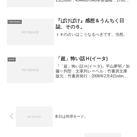
25日isbn：4344007840本体価格：1700円
商品ページ： 雨宮照代の春は失意から
始まった。せっかく難関の高校に受かっ
たのに、贅沢が過ぎて借金を抱えた両
親...
『ばけばけ』感想＆うんちく日
bakebake
誌、その６。
トキの占いはこうなるべきです、当然。
「超」怖い話Ｈ(イータ)
book
『「超」怖い話Ｈ(イータ)』平山夢明／加
藤一判型：文庫判レーベル：竹書房文庫
版元：竹書房発行：2006年2月4日isbn：
4812425123本体価格：552円商品ペー
ジ： 復活以来、年二回刊のペースを定
着させた『「超」怖い話』シリーズ
の、...
本日は停滞モード。