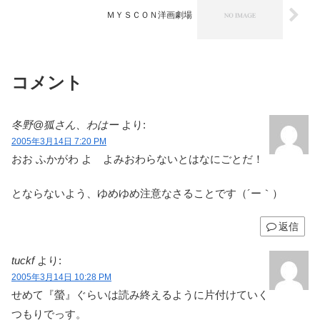
ＭＹＳＣＯＮ洋画劇場
コメント
冬野@狐さん、わはー
より:
2005年3月14日 7:20 PM
おお ふかがわ よ よみおわらないとはなにごとだ！
とならないよう、ゆめゆめ注意なさることです（´ー｀）
返信
tuckf
より:
2005年3月14日 10:28 PM
せめて『螢』ぐらいは読み終えるように片付けていく
つもりでっす。