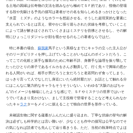
る土地の因縁は伝奇物の文法を踏みながら極めてＳＦ的であり、怪物の登場
する段や先駆ける予兆の描写は著者がその名を知らしめるきっかけとなった
『水霊 ミズチ』のようなホラーを想起させる。そうした超現実的な要素に
支えられているとは言え、密やかに張り巡らされた伏線を考察していくこと
によって謎が解きほぐされていくさまはミステリを彷彿とさせるし、その解
明にひょっこりダジャレが顔を覗かせるのもこの著者ならではだ。
特に本書の場合、
蘇我家
馬子という異様なまでにキャラの立った主人公が
そのリーダビリティを押し上げていることがいちばんのポイントだろう。こ
ってこての化粧と派手な服装のために年齢不詳、身勝手な論理を振り翳して
たったひとりの弟子であるイルカをさんざ翻弄して、行く先々で興味の惹か
れる人間がいれば、相手が男だろうと女だろうと老若問わず食ってしまう。
はっきり言って人でなしだし身近にいたら絶対厭だが、お話として触れる分
にはこんなに魅力的なキャラもそうそういない。いわゆる“大阪のおばちゃ
ん”のイメージを極端にしたような感じで、ＳＦやミステリの世界ではいそ
うでいてあまり見かけない、まして主役格で登場することなど考えられなか
ったキャ
ラク
ターをメインに据えることで独自の世界を形作っている。
未確認生物に関する蘊蓄がふんだんに盛り込まれ、丁寧な伏線の挙句の解
決は必ずしも科学的とは言い難いが、少なくとも作中の描写は公平なのでそ
の気になれば読者でも先んじて辿り着きうる。ただ、当初の執筆時点でよほ