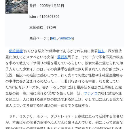
発行：2005年1月31日
isbn：4150307806
本体価格：780円
商品ページ：[
bk1
／
amazon
]
伝統芸能
“おんびき祭文”の継承者であるがそれ以前に傍若
無人
・我が儘放
題に加えてどスケベという女傑・
蘇我家
馬子は、その一方で不老不死の根拠
を求めて敢えてドサ回りの道を選んでいるらしい。彼女の芸に魅せられて弟
子入りした少女イルカは、その身勝手な言動に振り回されたり部分的に深い
伝説・俗説への造詣に感心しつつ、行く先々で何故か怪物や未確認生物絡み
の事件に巻き込まれるのだった……二冊刊行されるも中絶、幻と化してい
た“珍”伝奇シリーズを、書き下ろしの第七話と最終話を追加の上再編した完
全版の第一巻。湖に現れる“恐竜”を扱った第一話、
ツチノコ
の棲む禁域を巡
る第二話、人に化ける生き物の物語である第三話、そして山に現れる巨大な
猿人について考察する第四話の第一部までを収録する。
ＳＦ、ミステリ、ホラー、ダジャレ（？）と多岐に亘って活躍する著者だ
が、本編はその著者の個性をふんだんに盛り込んでいる。例によって豊富な
神話や伝説への造詣を惜しみもなく注ぎ込んで構築された“怪物”やそれを巡