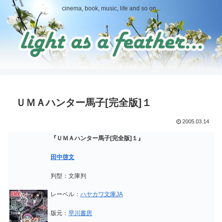
cinema, book, music, life and so on...
ＵＭＡハンター馬子[完全版]１
2005.03.14
『ＵＭＡハンター馬子[完全版]１』
田中啓文
判型：文庫判
レーベル：
ハヤカワ文庫JA
版元：
早川書房