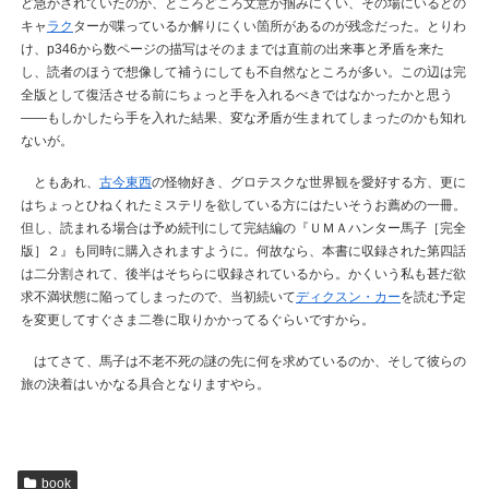
ど急かされていたのか、ところどころ文意が掴みにくい、その場にいるどの
キャ
ラク
ターが喋っているか解りにくい箇所があるのが残念だった。とりわ
け、p346から数ページの描写はそのままでは直前の出来事と矛盾を来た
し、読者のほうで想像して補うにしても不自然なところが多い。この辺は完
全版として復活させる前にちょっと手を入れるべきではなかったかと思う
――もしかしたら手を入れた結果、変な矛盾が生まれてしまったのかも知れ
ないが。
ともあれ、
古今東西
の怪物好き、グロテスクな世界観を愛好する方、更に
はちょっとひねくれたミステリを欲している方にはたいそうお薦めの一冊。
但し、読まれる場合は予め続刊にして完結編の『ＵＭＡハンター馬子［完全
版］２』も同時に購入されますように。何故なら、本書に収録された第四話
は二分割されて、後半はそちらに収録されているから。かくいう私も甚だ欲
求不満状態に陥ってしまったので、当初続いて
ディクスン・カー
を読む予定
を変更してすぐさま二巻に取りかかってるぐらいですから。
はてさて、馬子は不老不死の謎の先に何を求めているのか、そして彼らの
旅の決着はいかなる具合となりますやら。
book