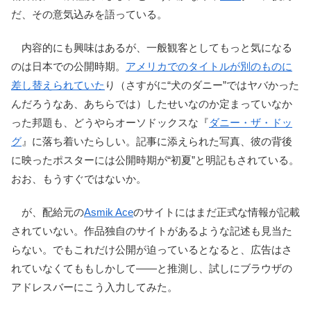
だ、その意気込みを語っている。
内容的にも興味はあるが、一般観客としてもっと気になる
のは日本での公開時期。
アメリカでのタイトルが別のものに
差し替えられていた
り（さすがに“犬のダニー”ではヤバかった
んだろうなあ、あちらでは）したせいなのか定まっていなか
った邦題も、どうやらオーソドックスな『
ダニー・ザ・ドッ
グ
』に落ち着いたらしい。記事に添えられた写真、彼の背後
に映ったポスターには公開時期が“初夏”と明記もされている。
おお、もうすぐではないか。
が、配給元の
Asmik Ace
のサイトにはまだ正式な情報が記載
されていない。作品独自のサイトがあるような記述も見当た
らない。でもこれだけ公開が迫っているとなると、広告はさ
れていなくてももしかして――と推測し、試しにブラウザの
アドレスバーにこう入力してみた。