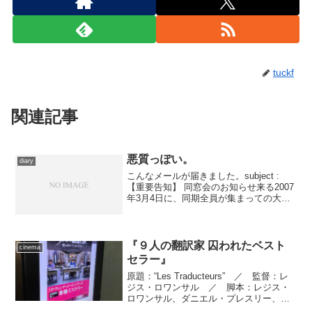
tuckf
関連記事
悪質っぽい。
diary
こんなメールが届きました。subject :
【重要告知】 同窓会のお知らせ来る2007
年3月4日に、同期全員が集まっての大同
窓会を行う運びとなりました！高校時代
の級友同士の交流を復活させるきっかけ
になればと思います。つきましては出席
及び欠...
『９人の翻訳家 囚われたベスト
cinema
セラー』
原題：“Les Traducteurs” ／ 監督：レ
ジス・ロワンサル ／ 脚本：レジス・
ロワンサル、ダニエル・プレスリー、ロ
マン・コンパン ／ 撮影監督：ギヨー