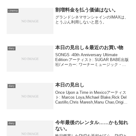
ム・シフマン ／ プロダクション・デ
ザイナー：シルヴィ・オリヴェ ／ 編
割増料金を払う価値はない。
cinema
集：ロ...
グランドシネマサンシャインのIMAXは、
とうぶん利用しないと思う。
本日の見出し＆最近のお買い物
diary
SONGS -40th Anniversary Ultimate
Edition-アーティスト: SUGAR BABE出版
社/メーカー: ワーナーミュージック・ジ
ャパン発売日: 2015/08/05メディア: CDこ
の商品を含むブログ (2...
本日の見出し
diary
Once Upon a Time in Mexicoアーティス
ト: Marcos Loya,Michael Blake,Rick Del
Castillo,Chris Maresh,Manu Chao,Original
Soundtrack...
今年最後のレンタル……かも知れ
diary
ない。
昨日鑑賞したDVDを返却がてら、DVDと