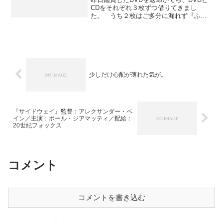
CDをそれぞれ３枚ずつ借りてきまし
た。 うち２枚はご多分に漏れず『ふた
りはプリキュア Max Heart』最終２巻。
とりあえず第11巻の前半を鑑賞しました
が、なんかここから先はほぼひとかたま
りになって...
少しだけ心配が薄れた気が。
『サイドウェイ』監督：アレクサンダー・ペ
イン／主演：ポール・ジアマッティ／配給：
20世紀フォックス
コメント
コメントを書き込む