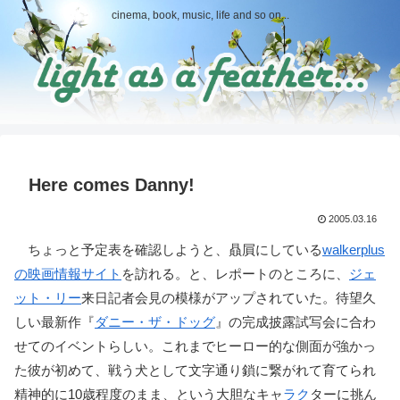
cinema, book, music, life and so on...
Here comes Danny!
2005.03.16
ちょっと予定表を確認しようと、贔屓にしている
walkerplus
の映画情報サイト
を訪れる。と、レポートのところに、
ジェ
ット・リー
来日記者会見の模様がアップされていた。待望久
しい最新作『
ダニー・ザ・ドッグ
』の完成披露試写会に合わ
せてのイベントらしい。これまでヒーロー的な側面が強かっ
た彼が初めて、戦う犬として文字通り鎖に繋がれて育てられ
精神的に10歳程度のまま、という大胆なキャ
ラク
ターに挑ん