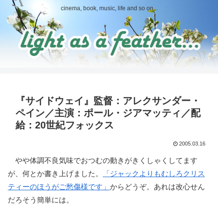
cinema, book, music, life and so on...
『サイドウェイ』監督：アレクサンダー・
ペイン／主演：ポール・ジアマッティ／配
給：20世紀フォックス
2005.03.16
やや体調不良気味でおつむの動きがきくしゃくしてます
が、何とか書き上げました。
「ジャックよりもむしろクリス
ティーのほうがご愁傷様です」
からどうぞ。あれは改心せん
だろそう簡単には。