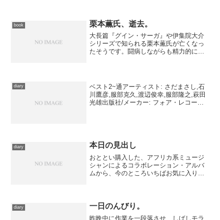
栗本薫氏、逝去。
book
大長篇『グイン・サーガ』や伊集院大介
シリーズで知られる栗本薫氏が亡くなっ
たそうです。闘病しながらも精力的に執
筆を続けていたので、正直『グイン・サ
ーガ』が完結するまでは亡くなることは
ないのでは、と思っていました。ご冥福
をお祈りします。
ベスト2~通アーティスト: さだまさし,石
diary
川鷹彦,服部克久,渡辺俊幸,服部隆之,萩田
光雄出版社/メーカー: フォア・レコード
発売日: 2004/03/24メディア: CD クリッ
ク: 23回この商品を含むブログ (21件) を
見る いよいよ...
本日の見出し
diary
おととい購入した、アフリカ系ミュージ
シャンによるコラボレーション・アルバ
ムから、今のところいちばお気に入りの
曲を選んでみました。いったい何語で歌
っているのかそれ以前にもしかしたら普
通の言語で歌っていないんじゃないかと
思われる作りですが、しか...
一日のんびり。
diary
昨晩中に作業を一段落させ、しばしモラ