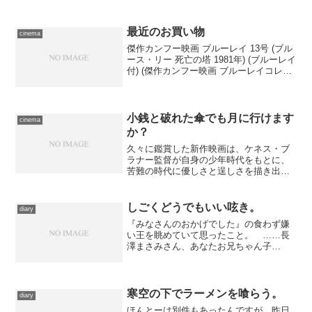
最近のお買い物
cinema
傑作カンフー映画 ブルーレイ 13号 (ブル
ース・リー 死亡の塔 1981年) (ブルーレイ
付) (傑作カンフー映画 ブルーレイコレク
ション)出版社/メーカー: デアゴスティー
ニ・ジャパン発売日: 2017/02/14メディ
ア: 雑誌この商...
小銭と破れた傘でも月に行けます
cinema
か？
久々に鑑賞した新作映画は、ケネス・ブ
ラナー監督が自身の少年時代をもとに、
苦難の時代に優しさと逞しさを描き出し
た『ベルファスト』。内容的な派手さは
ないけれど、子供目線から見た恐怖や感
傷を鮮やかに表現した傑作。
しごくどうでもいい呟き。
diary
『みなさんのおかげでした』の食わず嫌
い王を眺めていて思ったこと。 ……長
澤まさみさん、あなたお兄ちゃん子
か？ きみが「お兄ちゃん」言うたびに
何か琴線が動揺するんだが。
寒空の下でラーメンを喰らう。
diary
ほんとーは別件もあったんですが、昨日