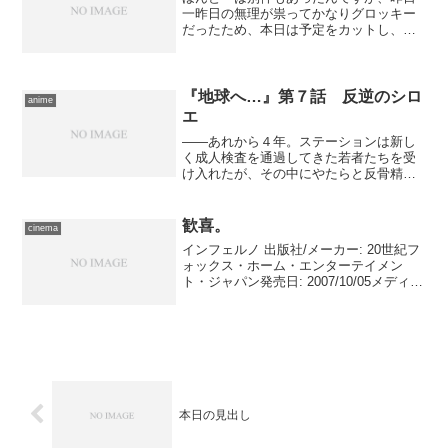
一昨日の無理が祟ってかなりグロッキー
だったため、本日は予定をカットし、大
つけ麺博だけ行ってきました。 時間が
早い、というのもあるのでしょうが、た
ぶんそれ以上にこの急激な冷え込みが影
響しているのでしょう、今...
『地球へ…』第７話 反逆のシロ
anime
エ
――あれから４年。ステーションは新し
く成人検査を通過してきた若者たちを受
け入れたが、その中にやたらと反骨精神
に富んだ少年、セキレイ・シロエがい
た。何かにつけてキースに刃向かい、か
つて彼が打ち立てた記録を抜くことに執
歓喜。
cinema
心するシロエに翻弄されてい...
インフェルノ 出版社/メーカー: 20世紀フ
ォックス・ホーム・エンターテイメン
ト・ジャパン発売日: 2007/10/05メディ
ア: DVD購入: 3人 クリック: 32回この商
品を含むブログ (25件) を見る
本日の見出し