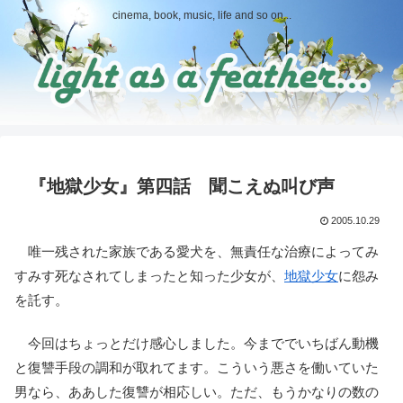
cinema, book, music, life and so on...
『地獄少女』第四話 聞こえぬ叫び声
2005.10.29
唯一残された家族である愛犬を、無責任な治療によってみ
すみす死なされてしまったと知った少女が、
地獄少女
に怨み
を託す。
今回はちょっとだけ感心しました。今まででいちばん動機
と復讐手段の調和が取れてます。こういう悪さを働いていた
男なら、ああした復讐が相応しい。ただ、もうかなりの数の