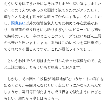
えぐい話を観てきた身にはそれでもまだ生温い気はしました
が（そのうえついさっき映画館で観てきたのがアレだし）。
俺ならとりあえず四ヶ所は斬ってからにするよ、うん。しか
し、
閻魔あい
以外の復讐請負人たちに初めて存在意義があ
り、復讐前の成り行きにも語りすぎないエピローグにも初め
て納得のいった、今のところこのシリーズではいちばん上質
の出来だと思います。まあ、本当はこのレベルを毎回維持し
てくれなきゃ困るんですが。これが最低ラインでしょ。
というわけで仏の顔はまた一回ぶん余った模様なので、あ
と二話は観る、ともういちど約束しておきます。
しかし、その回の主役格が“地獄通信”というサイトの存在を
知るくだりが毎回おんなじという点はどうにかならんもんで
しょうか。毎回毎回似たような成り行きで似たようにわざと
らしい。頼むから少しは考えろー。