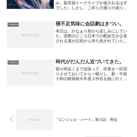
み、新耳袋トークライブが催されるはず
でした。しかし、ご存じの通りの成り行
きで、４月、６月に続いて中止が決定。
せっかくだかLOFT/PLUSONEのある新宿
で映画を観るか、と思ったのですが、当
寝不足気味に会話劇はきつい。
cinema
日が近づきスケ...
本日は、かなぁり前から楽しみにしてい
た、実際のところ日本での配給元が公表
される遙か以前から待ち焦がれていた作
品の封切り日です。昨晩から胸を膨らま
せて―― ……膨らませすぎて微妙に寝
足りない、という遠足前の小学生のよう
な状態で観に行く羽目にな...
時代がだんだん近づいてきた。
cinema
朝４時近くまで頑張って、作業を一区切
りさせておいてから一眠りし、新・午前
十時の映画祭今年度２作目を観に行くた
めに自転車にて日本橋へ。 作品は、こ
の映画祭では確か初めてのはずの2000年
代作品、少年ながらバレエ・ダンサーを
志した少年を巡るドラ...
『エンジェル・ハート』第六話 再会