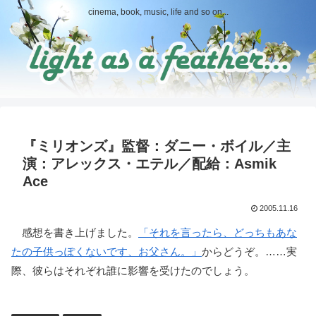
cinema, book, music, life and so on...
『ミリオンズ』監督：ダニー・ボイル／主
演：アレックス・エテル／配給：Asmik
Ace
2005.11.16
感想を書き上げました。
「それを言ったら、どっちもあな
たの子供っぽくないです、お父さん。」
からどうぞ。……実
際、彼らはそれぞれ誰に影響を受けたのでしょう。