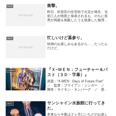
衝撃。
book
昨日、杉並区の住宅街で火災が発生、当
初三人が焼死と発表されるも、のちに長
男が両親を刺殺したうえ焼身した無理心
中という見方が出て来た、というニュー
ス（詳細はこちら）がありました。おぼ
ろにしか聞いていなかったので、今日ま
ともに詳細を知って驚きま...
忙しいけど墓参り。
diary
恒例のお楽しみもあるから……だったん
だけど。
『Ｘ−ＭＥＮ：フューチャー＆パ
cinema
スト（３Ｄ・字幕）』
原題：“X-MEN : Days of Future Past”
／ 監督：ブライアン・シンガー ／
脚本：サイモン・キンバーグ ／ 原
案：ジェーン・ゴールドマン、マシュ
ー・ヴォーン、サイモン・キンバーグ
／ 製作：ローレン・シュラー・ドナ...
サンシャイン水族館に行ってき
diary
た。
本来なら今夜は２ヶ月にいちどのお楽し