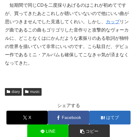
短期間で同じCDを二度採りあげるのはこれが初めてです
が、買ってきたあとこれしか聴いていないので他にいい曲が
思いつきませんでした見逃してくれい。しかし、
カップ
リン
グ曲であるこの曲もゴリゴリした音作りと攻撃的なヴォーカ
ルに、どことなくはにかんだような素振りのある歌詞が独特
の世界を描いていて非常にいいのです。こら駄目だ、デビュ
ー作であるミニ・アルバムも確保してこなきゃ気が済まなく
なってきた。
diary
music
シェアする
X
Facebook
はてブ
LINE
コピー