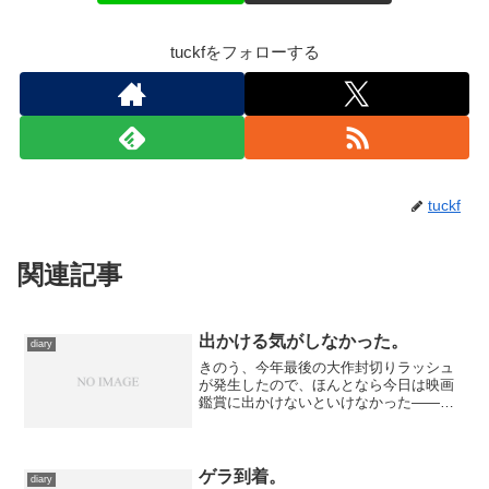
tuckfをフォローする
tuckf
関連記事
出かける気がしなかった。
diary
きのう、今年最後の大作封切りラッシュ
が発生したので、ほんとなら今日は映画
鑑賞に出かけないといけなかった――ん
ですが、いまいちそんな気分にならな
い。ていうか、どれを優先すべきか悩ん
でいるあいだにチケット購入可能な日が
来てしまい、どんどん埋まっ...
ゲラ到着。
diary