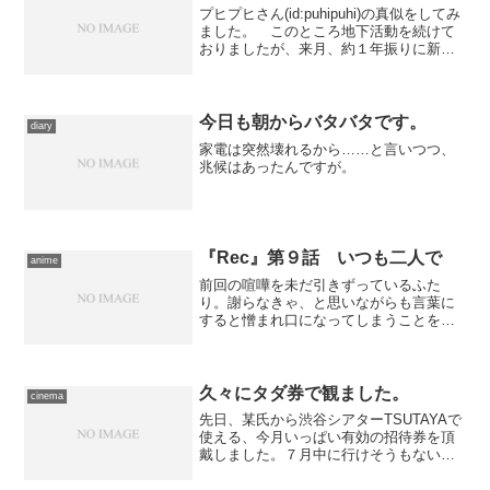
プヒプヒさん(id:puhipuhi)の真似をしてみ
ました。 このところ地下活動を続けて
おりましたが、来月、約１年振りに新刊
が出ます。前作と同じファミ通文庫に
て、Skyfishの伝奇ＡＶＧ『白銀のソレイ
ユ』のノヴェライズを上梓することにな
り...
今日も朝からバタバタです。
diary
家電は突然壊れるから……と言いつつ、
兆候はあったんですが。
『Rec』第９話 いつも二人で
anime
前回の喧嘩を未だ引きずっているふた
り。謝らなきゃ、と思いながらも言葉に
すると憎まれ口になってしまうことを悔
いる松丸は、咄嗟に彼女にそろそろ引っ
越せ、と言ってしまう。翌日、すっかり
気落ちしている松丸は、同僚の畑田に励
まされて二人して呑みに出か...
久々にタダ券で観ました。
cinema
先日、某氏から渋谷シアターTSUTAYAで
使える、今月いっぱい有効の招待券を頂
戴しました。７月中に行けそうもないの
で、無駄にしてもいいから、と渡された
のですが、映画の券なら無駄にする私で