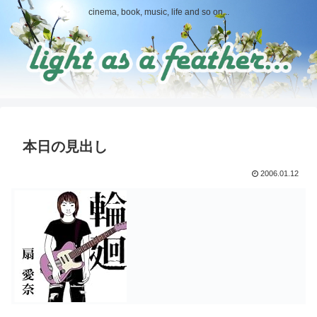
cinema, book, music, life and so on...
本日の見出し
2006.01.12