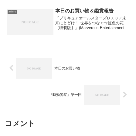
はありません。あとのことも考えて、本
日お出かけ。 かか...
本日のお買い物＆鑑賞報告
anime
『プリキュアオールスターズＤＸ３／未
来にとどけ！ 世界をつなぐ☆虹色の花
【特装版】』(Marverous Entertainment
Inc.／TC Entertainment／Blu-ray
Disc) 前作も前々作も買わなかったの
に...
本日のお買い物
『時効警察』第一回
コメント