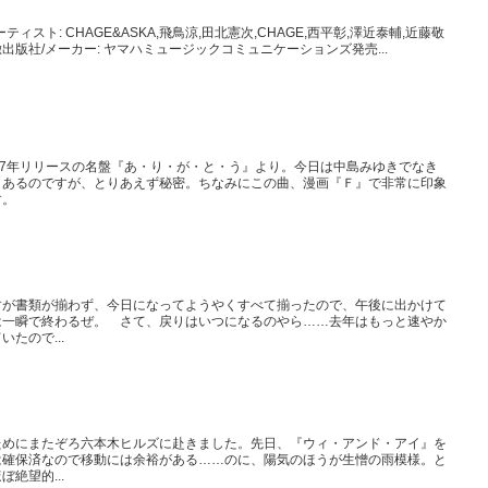
THアーティスト: CHAGE&ASKA,飛鳥涼,田北憲次,CHAGE,西平彰,澤近泰輔,近藤敬
徹出版社/メーカー: ヤマハミュージックコミュニケーションズ発売...
77年リリースの名盤『あ・り・が・と・う』より。今日は中島みゆきでなき
とあるのですが、とりあえず秘密。ちなみにこの曲、漫画『Ｆ』で非常に印象
す。
すが書類が揃わず、今日になってようやくすべて揃ったので、午後に出かけて
は一瞬で終わるぜ。 さて、戻りはいつになるのやら……去年はもっと速やか
たので...
ためにまたぞろ六本木ヒルズに赴きました。先日、『ウィ・アンド・アイ』を
は確保済なので移動には余裕がある……のに、陽気のほうが生憎の雨模様。と
絶望的...