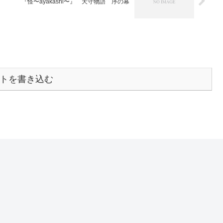
『怪〜ayakashi〜』 天守物語 序の幕
トを書き込む