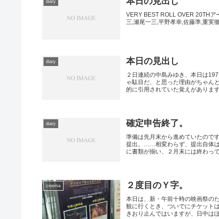
本日の見出し
diary
VERY BEST ROLL OVER 20
三,瀬尾一三,平野孝幸,佐藤準,重実
本日の見出し
diary
２日連続の中島みゆき、本日は19
ゃ駄目だ、と思った理由がちゃん
的に引用されていた覚えがありま
確定申告終了。
diary
準備は先月末から進めていたので
提出。……相変わらず、提出自体
に書類が揃い、２月末には終わってい
２度目のＹ字。
cinema
本日は、新・午前十時の映画祭の
観に行くとき、ついでにチケット
きおり止んではいますが、日中はほぼ