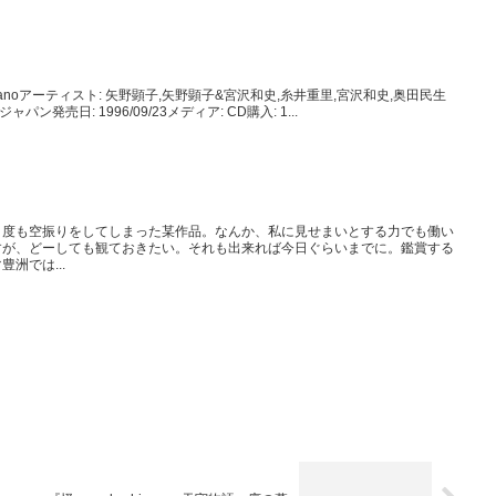
 akiko yanoアーティスト: 矢野顕子,矢野顕子&宮沢和史,糸井重里,宮沢和史,奥田民生
ン発売日: 1996/09/23メディア: CD購入: 1...
２度も空振りをしてしまった某作品。なんか、私に見せまいとする力でも働い
すが、どーしても観ておきたい。それも出来れば今日ぐらいまでに。鑑賞する
洲では...