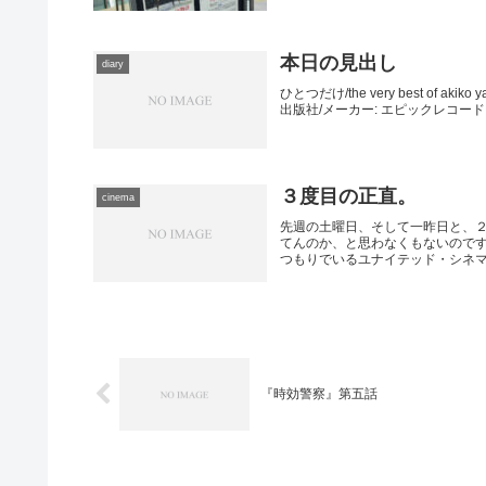
本日の見出し
diary
ひとつだけ/the very best of
出版社/メーカー: エピックレコードジャパ
３度目の正直。
cinema
先週の土曜日、そして一昨日と、
てんのか、と思わなくもないので
つもりでいるユナイテッド・シネマ豊
『時効警察』第五話