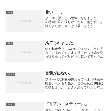
暑い……。
diary
よーやく夏らしい陽気になりました。こ
の時期に変に涼しかったり、雨がずっと
続くよりは、やっぱり暑いほうがい
い。 ……とは言うものの、しんどいも
のはしんどい。 特に最近、発汗がしづ
らい状態になっている私は、熱が身体に
こもりやすい。ぼーっとしてく...
捨てられました。
diary
いや私が突っこんだのではなく、自ら入
っているのです。よく捨てたちり紙を引
っ張り出してビリビリに裂いて遊んでい
るのは知っていましたが、いつも見てい
ないあいだの出来事だったので、どのよ
うに採りだしていたのかは謎だったので
す。最近は私がいるところ...
言葉が出ない。
cinema
フリーパス期間が終わってもまだ映画を
観る。もともと先月、このために18日に
交換しようか、とさえ思っていた１本を
鑑賞するために、日比谷のTOHOシネマ
ズシャンテへ。チケットはきのうの時点
で確保してあります。 作品は、第83回
アカデミー賞外国語...
『リアル・スティール』
cinema
原題：“Real Steel” ／ 原作：リチャー