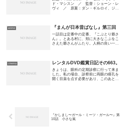
ド・マシスン ／ 監督：ショーン・レ
ヴィ ／ 原案：ダン・ギルロイ、ジェ
レミー・レヴェン ／ 脚本：ジョン・
ゲイティンズ ／ 製作：ドン・マーフ
ィ、スーザン・モントフォード ／ 製
作総指揮：...
『まんが日本昔ばなし』第三回
anime
一話目は定番中の定番、『こぶとり爺さ
ん』。とある村に、頬に大きなこぶをこ
さえた爺さんがふたり。人柄の良い一方
がある日、山中で雨宿りをしているうち
に夜が更けてしまった。気づけば近くで
鬼の一同が宴を開いていて、暢気な爺さ
んがつられて輪に交ざると...
レンタルDVD鑑賞日記その663。
cinema
きょうは、眼科の定期診察に行って来ま
した。私の場合、診察前に両眼の瞳孔を
開く目薬を点す必要があり、このあと約
半日は目が侵入する光をコントロール出
来なくなる。それほど真剣に見なくてい
いものなら構わないんですが、ＰＣモニ
ターの文字は厳しい。以前...
『かしまし〜ガール・ミーツ・ガール〜』第
10話 小さな嵐