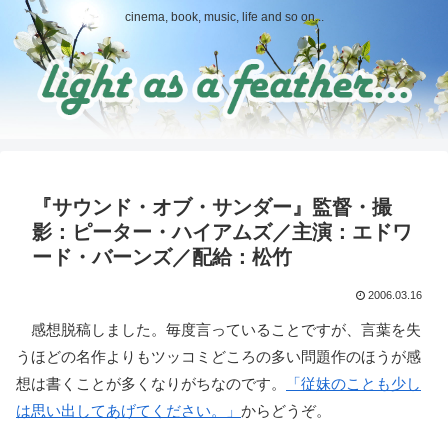
cinema, book, music, life and so on...
『サウンド・オブ・サンダー』監督・撮
影：ピーター・ハイアムズ／主演：エドワ
ード・バーンズ／配給：松竹
2006.03.16
感想脱稿しました。毎度言っていることですが、言葉を失
うほどの名作よりもツッコミどころの多い問題作のほうが感
想は書くことが多くなりがちなのです。
「従妹のことも少し
は思い出してあげてください。」
からどうぞ。